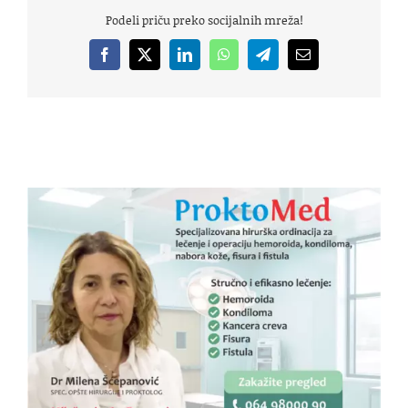
Podeli priču preko socijalnih mreža!
Facebook
X
LinkedIn
WhatsApp
Telegram
Email