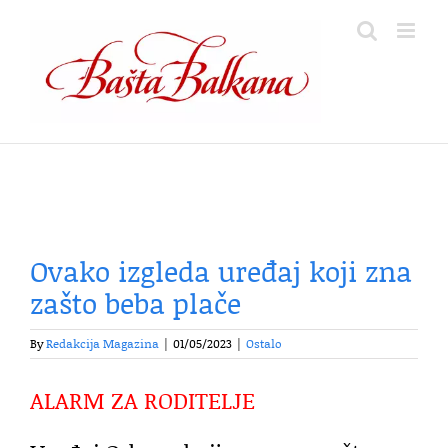
Skip
to
content
Ovako izgleda uređaj koji zna
zašto beba plače
By
Redakcija Magazina
|
01/05/2023
|
Ostalo
ALARM ZA RODITELJE