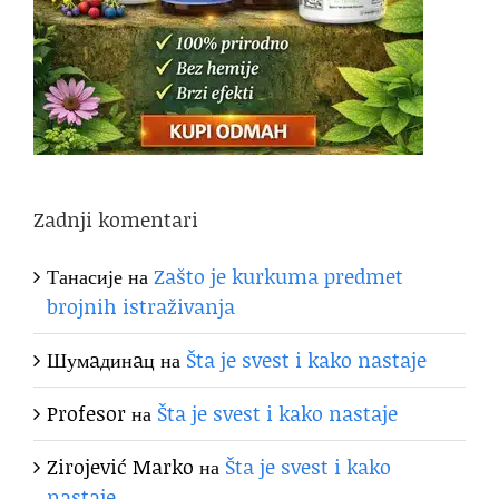
Zadnji komentari
Танасије
на
Zašto je kurkuma predmet
brojnih istraživanja
Шумaдинaц
на
Šta je svest i kako nastaje
Profesor
на
Šta je svest i kako nastaje
Zirojević Marko
на
Šta je svest i kako
nastaje