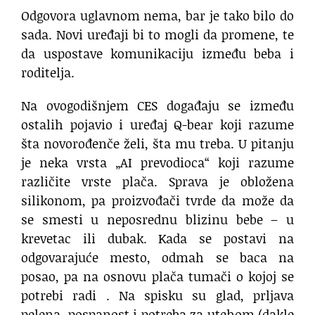
Odgovora uglavnom nema, bar je tako bilo do
sada. Novi uređaji bi to mogli da promene, te
da uspostave komunikaciju između beba i
roditelja.
Na ovogodišnjem CES događaju se između
ostalih pojavio i uređaj Q-bear koji razume
šta novorođenče želi, šta mu treba. U pitanju
je neka vrsta „AI prevodioca“ koji razume
različite vrste plača. Sprava je obložena
silikonom, pa proizvođači tvrde da može da
se smesti u neposrednu blizinu bebe – u
krevetac ili dubak. Kada se postavi na
odgovarajuće mesto, odmah se baca na
posao, pa na osnovu plača tumači o kojoj se
potrebi radi . Na spisku su glad, prljava
pelena, pospanost i potreba za utehom (dakle