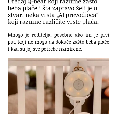
Uređaj Q-bear koji razume zašto
beba plače i šta zapravo želi je u
stvari neka vrsta „AI prevodioca“
koji razume različite vrste plača.
Mnogo je roditelja, posebno ako im je prvi
put, koji ne mogu da dokuče zašto beba plače
i kad su joj sve potrebe namirene.