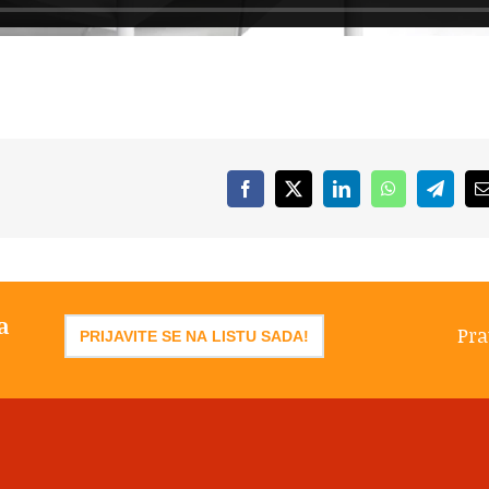
Facebook
X
LinkedIn
WhatsApp
Telegr
a
Pra
PRIJAVITE SE NA LISTU SADA!