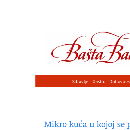
Skip
to
content
Zdravlje
Gastro
Duhovnos
Mikro kuća u kojoj se 