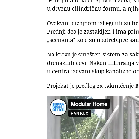
u drvenu cilindričnu formu, a nji
Ovakvim dizajnom izbegnuti su hodn
Prednji deo je zastakljen i ima pri
„scenama“ koje su upotrebljive sa
Na krovu je smešten sistem za sakup
drenažnih cevi. Nakon filtriranja v
u centralizovani skup kanalizacio
Projekat je predlog za takmičenje 