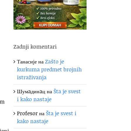
Zadnji komentari
Танасије
на
Zašto je
kurkuma predmet brojnih
istraživanja
Шумaдинaц
на
Šta je svest
i kako nastaje
em
Profesor
на
Šta je svest i
kako nastaje
jeni