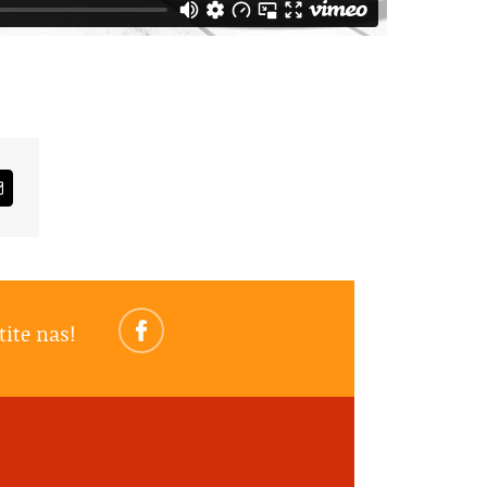
am
Email
tite nas!