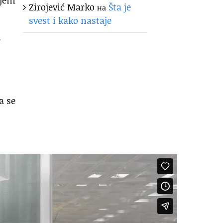
Zirojević Marko
на
Šta je
svest i kako nastaje
.
a se