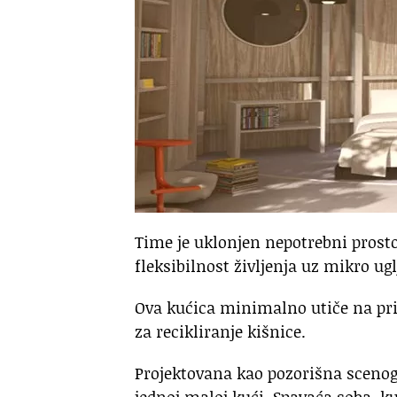
Time je uklonjen nepotrebni prost
fleksibilnost življenja uz mikro ugl
Ova kućica minimalno utiče na pri
za recikliranje kišnice.
Projektovana kao pozorišna scenog
jednoj maloj kući. Spavaća soba, k