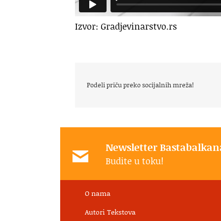
Izvor: Gradjevinarstvo.rs
Podeli priču preko socijalnih mreža!
Newsletter Bastabalkan
Budite u toku!
O nama
Autori Tekstova