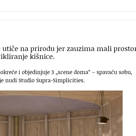
tiče na prirodu jer zauzima mali prostor
ikliranje kišnice.
okreće i objedinjuje 3 „scene doma“ – spavaću sobu,
oje nudi Studio Supra-Simplicities.