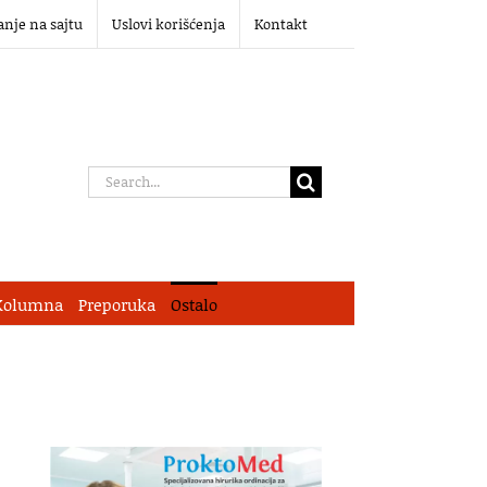
anje na sajtu
Uslovi korišćenja
Kontakt
Search
for:
Kolumna
Preporuka
Ostalo