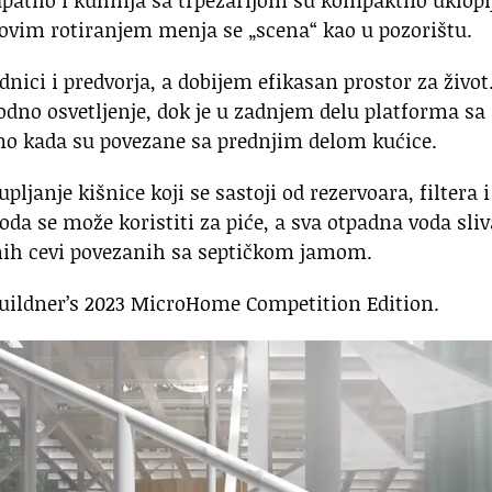
hovim rotiranjem menja se „scena“ kao u pozorištu.
ici i predvorja, a dobijem efikasan prostor za život
rodno osvetljenje, dok je u zadnjem delu platforma sa
mo kada su povezane sa prednjim delom kućice.
ljanje kišnice koji se sastoji od rezervoara, filtera i
oda se može koristiti za piće, a sva otpadna voda sliv
nih cevi povezanih sa septičkom jamom.
Buildner’s 2023 MicroHome Competition Edition.