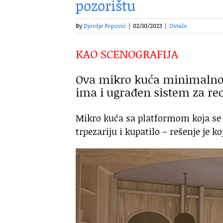
pozorištu
By
Djordje Popović
|
02/10/2023
|
Ostalo
KAO SCENOGRAFIJA
Ova mikro kuća minimalno u
ima i ugrađen sistem za rec
Mikro kuća sa platformom koja se 
trpezariju i kupatilo – rešenje je k