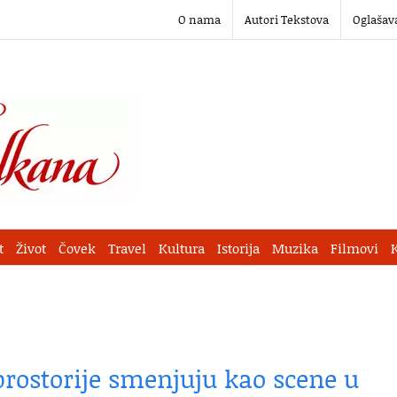
O nama
Autori Tekstova
Oglašav
t
Život
Čovek
Travel
Kultura
Istorija
Muzika
Filmovi
prostorije smenjuju kao scene u