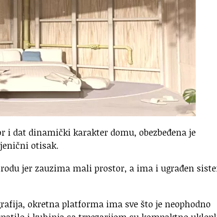
or i dat dinamički karakter domu, obezbeđena je
jenični otisak.
rodu jer zauzima mali prostor, a ima i ugrađen sist
rafija, okretna platforma ima sve što je neophodno
upatilo i kuhinja sa trpezarijom su kompaktno uklopl