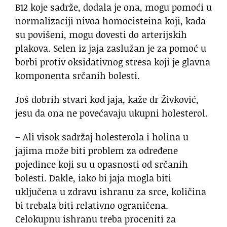
B12 koje sadrže, dodala je ona, mogu pomoći u
normalizaciji nivoa homocisteina koji, kada
su povišeni, mogu dovesti do arterijskih
plakova. Selen iz jaja zaslužan je za pomoć u
borbi protiv oksidativnog stresa koji je glavna
komponenta srčanih bolesti.
Još dobrih stvari kod jaja, kaže dr Živković,
jesu da ona ne povećavaju ukupni holesterol.
– Ali visok sadržaj holesterola i holina u
jajima može biti problem za određene
pojedince koji su u opasnosti od srčanih
bolesti. Dakle, iako bi jaja mogla biti
uključena u zdravu ishranu za srce, količina
bi trebala biti relativno ograničena.
Celokupnu ishranu treba proceniti za