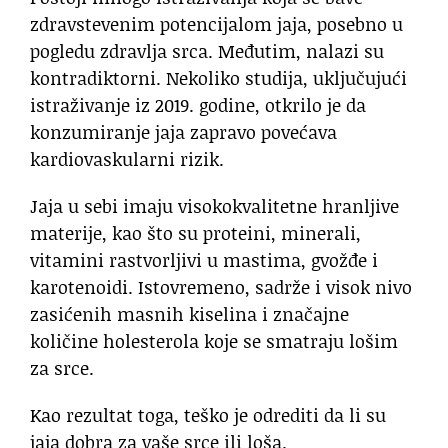
zdravstevenim potencijalom jaja, posebno u
pogledu zdravlja srca. Međutim, nalazi su
kontradiktorni. Nekoliko studija, uključujući
istraživanje iz 2019. godine, otkrilo je da
konzumiranje jaja zapravo povećava
kardiovaskularni rizik.
Jaja u sebi imaju visokokvalitetne hranljive
materije, kao što su proteini, minerali,
vitamini rastvorljivi u mastima, gvožđe i
karotenoidi. Istovremeno, sadrže i visok nivo
zasićenih masnih kiselina i značajne
količine holesterola koje se smatraju lošim
za srce.
Kao rezultat toga, teško je odrediti da li su
jaja dobra za vaše srce ili loša.