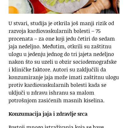
U stvari, studija je otkrila još manji rizik od
razvoja kardiovaskularnih bolesti – 75
procenata – za one koji jedu četiri do sedam
jaja nedeljno. Međutim, otkrili su zaštitnu
ulogu u jedenju jednog do tri jajeta nedeljno
nakon što su uzeli u obzir sociodemografske
i kliničke faktore. Autori su zaključili da
konzumiranje jaja može imati zaštitnu ulogu
protiv kardiovaskularnih bolesti kada se
uključi u zdravu ishranu sa malom
potrošnjom zasićenih masnih kiselina.
Konzumacija jaja i zdravlje srca
Postoji mnogo istraživanja koja se bave