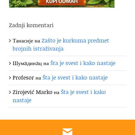
Zadnji komentari
Танасије
на
Zašto je kurkuma predmet
brojnih istraživanja
Шумaдинaц
на
Šta je svest i kako nastaje
Profesor
на
Šta je svest i kako nastaje
Zirojević Marko
на
Šta je svest i kako
nastaje