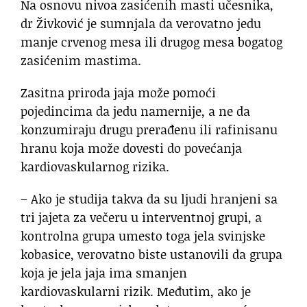
Na osnovu nivoa zasićenih masti učesnika,
dr Živković je sumnjala da verovatno jedu
manje crvenog mesa ili drugog mesa bogatog
zasićenim mastima.
Zasitna priroda jaja može pomoći
pojedincima da jedu namernije, a ne da
konzumiraju drugu prerađenu ili rafinisanu
hranu koja može dovesti do povećanja
kardiovaskularnog rizika.
– Ako je studija takva da su ljudi hranjeni sa
tri jajeta za večeru u interventnoj grupi, a
kontrolna grupa umesto toga jela svinjske
kobasice, verovatno biste ustanovili da grupa
koja je jela jaja ima smanjen
kardiovaskularni rizik. Međutim, ako je