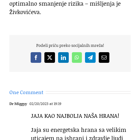
optimalno smanjenje rizika – mišljenja je
Živkovićeva.
Podeli priču preko socijalnih mreža!
Facebook
X
LinkedIn
WhatsApp
Telegram
Email
One Comment
Dr Miggyy
02/20/2023 at 19:19
JAJA KAO NAJBOLJA NAŠA HRANA!
Jaja su energetska hrana sa velikim
uticajem na ishrani i zdravlje ljudi