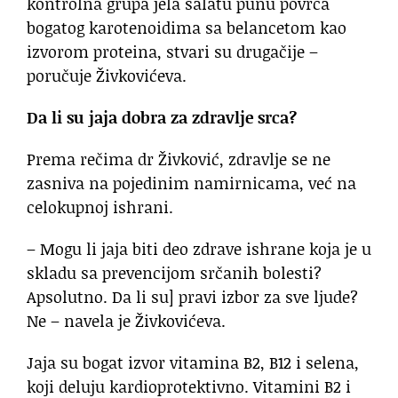
kontrolna grupa jela salatu punu povrća
bogatog karotenoidima sa belancetom kao
izvorom proteina, stvari su drugačije –
poručuje Živkovićeva.
Da li su jaja dobra za zdravlje srca?
Prema rečima dr Živković, zdravlje se ne
zasniva na pojedinim namirnicama, već na
celokupnoj ishrani.
– Mogu li jaja biti deo zdrave ishrane koja je u
skladu sa prevencijom srčanih bolesti?
Apsolutno. Da li su] pravi izbor za sve ljude?
Ne – navela je Živkovićeva.
Jaja su bogat izvor vitamina B2, B12 i selena,
koji deluju kardioprotektivno. Vitamini B2 i