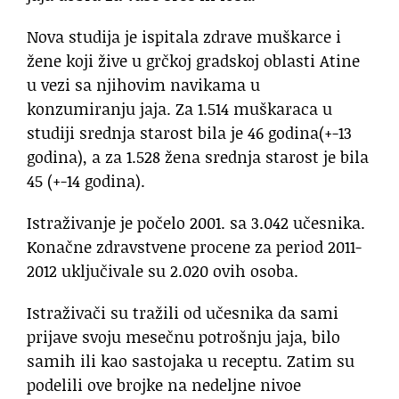
Nova studija je ispitala zdrave muškarce i
žene koji žive u grčkoj gradskoj oblasti Atine
u vezi sa njihovim navikama u
konzumiranju jaja. Za 1.514 muškaraca u
studiji srednja starost bila je 46 godina(+-13
godina), a za 1.528 žena srednja starost je bila
45 (+-14 godina).
Istraživanje je počelo 2001. sa 3.042 učesnika.
Konačne zdravstvene procene za period 2011-
2012 uključivale su 2.020 ovih osoba.
Istraživači su tražili od učesnika da sami
prijave svoju mesečnu potrošnju jaja, bilo
samih ili kao sastojaka u receptu. Zatim su
podelili ove brojke na nedeljne nivoe