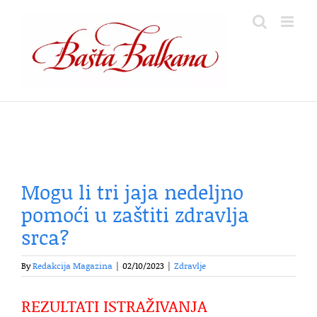
Skip
to
content
Mogu li tri jaja nedeljno
pomoći u zaštiti zdravlja
srca?
By
Redakcija Magazina
|
02/10/2023
|
Zdravlje
REZULTATI ISTRAŽIVANJA