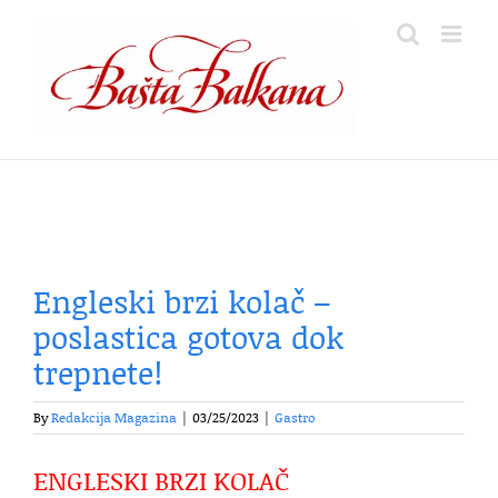
Skip
to
content
Engleski brzi kolač –
poslastica gotova dok
trepnete!
By
Redakcija Magazina
|
03/25/2023
|
Gastro
ENGLESKI BRZI KOLAČ