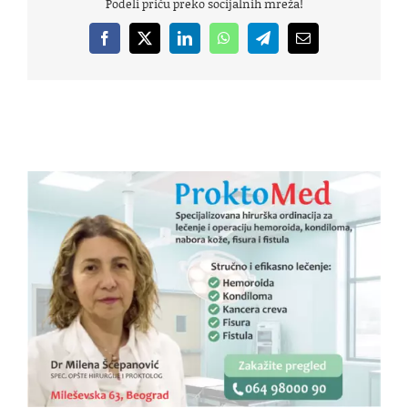
Podeli priču preko socijalnih mreža!
Facebook
X
LinkedIn
WhatsApp
Telegram
Email