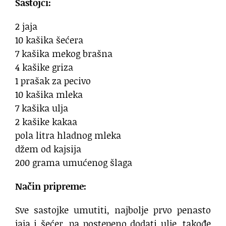
Sastojci:
2 jaja
10 kašika šećera
7 kašika mekog brašna
4 kašike griza
1 prašak za pecivo
10 kašika mleka
7 kašika ulja
2 kašike kakaa
pola litra hladnog mleka
džem od kajsija
200 grama umućenog šlaga
Način pripreme:
Sve sastojke umutiti, najbolje prvo penasto
jaja i šećer, pa postepeno dodati ulje, takođe