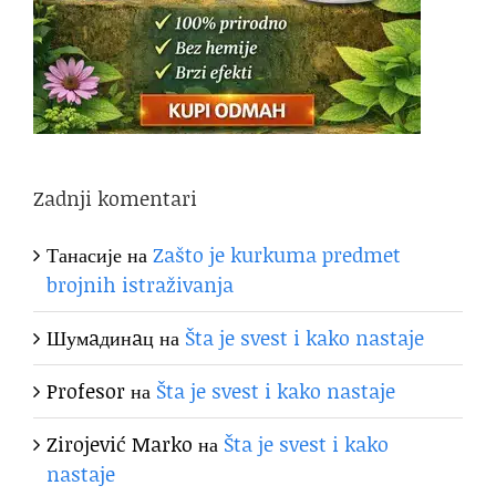
Zadnji komentari
Танасије
на
Zašto je kurkuma predmet
brojnih istraživanja
Шумaдинaц
на
Šta je svest i kako nastaje
Profesor
на
Šta je svest i kako nastaje
Zirojević Marko
на
Šta je svest i kako
nastaje