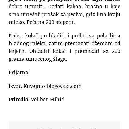
dobro umutiti. Dodati kakao, brašno u koje
smo umešali prašak za pecivo, griz i na kraju
mleko. Peći na 200 stepeni.
Pečen kolač prohladiti i preliti sa pola litra
hladnog mleka, zatim premazati džemom od
kajsija. Ohladiti kolač i premazati sa 200
grama umućenog šlaga.
Prijatno!
Izvor: Kuvajmo-blogovski.com
Priredio:
Velibor Mihić