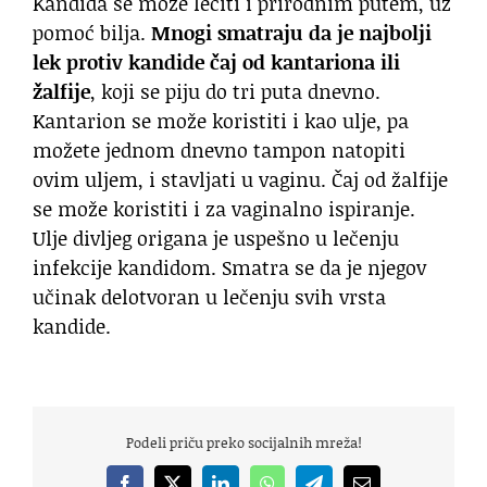
Kandida se može lečiti i prirodnim putem, uz
pomoć bilja.
Mnogi smatraju da je najbolji
lek protiv kandide čaj od kantariona ili
žalfije
, koji se piju do tri puta dnevno.
Kantarion se može koristiti i kao ulje, pa
možete jednom dnevno tampon natopiti
ovim uljem, i stavljati u vaginu. Čaj od žalfije
se može koristiti i za vaginalno ispiranje.
Ulje divljeg origana je uspešno u lečenju
infekcije kandidom. Smatra se da je njegov
učinak delotvoran u lečenju svih vrsta
kandide.
Podeli priču preko socijalnih mreža!