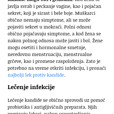
javlja svrab i peckanje vagine, kao i pojačan
sekret, koji je sirast i bele boje. Muškarci
obično nemaju simptome, ali se može
pojaviti sekret u mokraći. Polni odnosi
obično pojačavaju simptome, a kod žena se
nakon polnog odnosa može javiti i bol. Žene
mogu osetiti i hormonalne smetnje,
neredovnu menstruaciju, menstrualne
grčeve, kao i promene raspoloženja. Zato je
potrebno na vreme otkriti infekciju, i pronaći
najbolji lek protiv kandide
.
Lečenje infekcije
Lečenje kandide se obično sprovodi uz pomoć
probiotika i antigljivičnih preparata. Njih
prepisuju lekari, nakon uspostavljanja