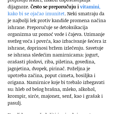
dijagnoze.
Često se preporučuju i
vitamini
,
kako bi se ojačao imunitet
. Neki smatraju da
je najbolji lek protiv kandide promena načina
ishrane. Preporučuje se detoksikacija
organizma uz pomoć vode i čajeva. Uzimanje
svežeg voća i povrća, kao izbacivanje šećera iz
ishrane, doprinosi bržem izlečenju. Savetuje
se ishrana sledećim namirnicama: jogurt,
orašasti plodovi, riba, piletina, govedina,
jagnjetina, dvopek, pirinač. Poželjna je
upotreba začina, poput cimeta, bosiljka i
origana. Namirnice koje bi trebalo izbegavati
su: hleb od belog brašna, mleko, alkohol,
krompir, sirće, majonez, senf, kao i grašak i
pasulj.