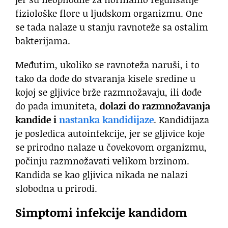
fiziološke flore u ljudskom organizmu. One
se tada nalaze u stanju ravnoteže sa ostalim
bakterijama.
Međutim, ukoliko se ravnoteža naruši, i to
tako da dođe do stvaranja kisele sredine u
kojoj se gljivice brže razmnožavaju, ili dođe
do pada imuniteta,
dolazi do razmnožavanja
kandide i
nastanka kandidijaze
. Kandidijaza
je posledica autoinfekcije, jer se gljivice koje
se prirodno nalaze u čovekovom organizmu,
počinju razmnožavati velikom brzinom.
Kandida se kao gljivica nikada ne nalazi
slobodna u prirodi.
Simptomi infekcije kandidom