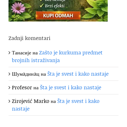
Zadnji komentari
Танасије
на
Zašto je kurkuma predmet
brojnih istraživanja
Шумaдинaц
на
Šta je svest i kako nastaje
Profesor
на
Šta je svest i kako nastaje
Zirojević Marko
на
Šta je svest i kako
nastaje