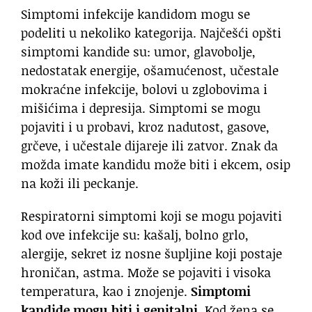
Simptomi infekcije kandidom mogu se
podeliti u nekoliko kategorija. Najčešći opšti
simptomi kandide su: umor, glavobolje,
nedostatak energije, ošamućenost, učestale
mokraćne infekcije, bolovi u zglobovima i
mišićima i depresija. Simptomi se mogu
pojaviti i u probavi, kroz nadutost, gasove,
grčeve, i učestale dijareje ili zatvor. Znak da
možda imate kandidu može biti i ekcem, osip
na koži ili peckanje.
Respiratorni simptomi koji se mogu pojaviti
kod ove infekcije su: kašalj, bolno grlo,
alergije, sekret iz nosne šupljine koji postaje
hroničan, astma. Može se pojaviti i visoka
temperatura, kao i znojenje.
Simptomi
kandide mogu biti i genitalni
. Kod žena se