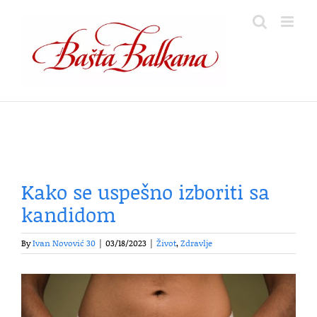
Skip
to
content
Kako se uspešno izboriti sa
kandidom
By
Ivan Novović 30
|
03/18/2023
|
Život
,
Zdravlje