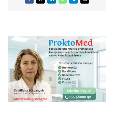
Facebook
X
LinkedIn
WhatsApp
Telegram
Email