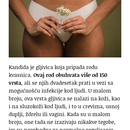
Kandida je gljivica koja pripada rodu
kvasnica.
Ovaj rod obuhvata više od 150
vrsta
, ali se njih dvadesetak prati u vezi sa
mogućnošću infekcije kod ljudi. U malom
broju, ova vrsta gljivica se nalazi na koži, kao
i na sluzokoži kod ljudi, i to u crevima, usnoj
duplji, ždrelu ili vagini. Kada su u malom
broju, one tada ne izazivaju nikakve tegobe,
jer su neophodne za normalno regulisanje