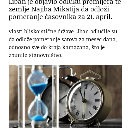
Liban je objavio odluku premijera te
zemlje Najiba Mikatija da odloži
pomeranje časovnika za 21. april.
Vlasti bliskoistične države Liban odlučile su
da odlože pomeranje satova za mesec dana,
odnosno sve do kraja Ramazana, što je
zbunilo stanovništvo.