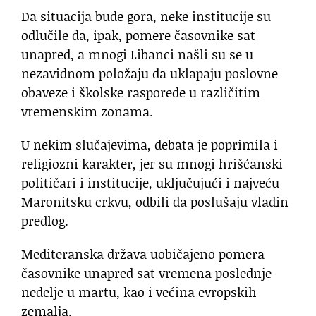
Da situacija bude gora, neke institucije su
odlučile da, ipak, pomere časovnike sat
unapred, a mnogi Libanci našli su se u
nezavidnom položaju da uklapaju poslovne
obaveze i školske rasporede u različitim
vremenskim zonama.
U nekim slučajevima, debata je poprimila i
religiozni karakter, jer su mnogi hrišćanski
političari i institucije, uključujući i najveću
Maronitsku crkvu, odbili da poslušaju vladin
predlog.
Mediteranska država uobičajeno pomera
časovnike unapred sat vremena poslednje
nedelje u martu, kao i većina evropskih
zemalja.