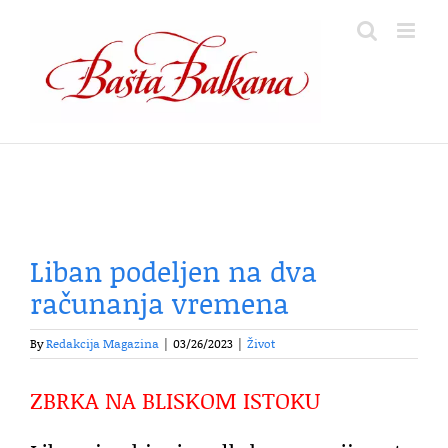
Skip
to
content
Liban podeljen na dva
računanja vremena
By
Redakcija Magazina
|
03/26/2023
|
Život
ZBRKA NA BLISKOM ISTOKU