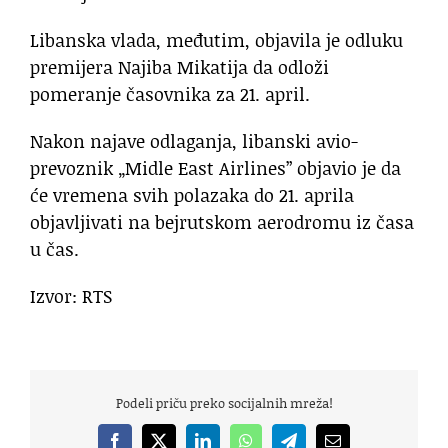
Libanska vlada, međutim, objavila je odluku
premijera Najiba Mikatija da odloži
pomeranje časovnika za 21. april.
Nakon najave odlaganja, libanski avio-
prevoznik „Midle East Airlines” objavio je da
će vremena svih polazaka do 21. aprila
objavljivati na bejrutskom aerodromu iz časa
u čas.
Izvor: RTS
Podeli priču preko socijalnih mreža!
Facebook
X
LinkedIn
WhatsApp
Telegram
Email