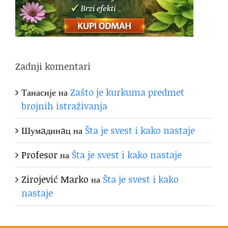
Zadnji komentari
Танасије
на
Zašto je kurkuma predmet
brojnih istraživanja
Шумaдинaц
на
Šta je svest i kako nastaje
Profesor
на
Šta je svest i kako nastaje
Zirojević Marko
на
Šta je svest i kako
nastaje