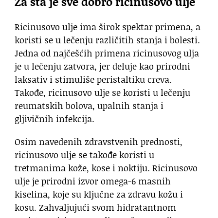
Za šta je sve dobro ricinusovo ulje
Ricinusovo ulje ima širok spektar primena, a
koristi se u lečenju različitih stanja i bolesti.
Jedna od najčešćih primena ricinusovog ulja
je u lečenju zatvora, jer deluje kao prirodni
laksativ i stimuliše peristaltiku creva.
Takođe, ricinusovo ulje se koristi u lečenju
reumatskih bolova, upalnih stanja i
gljivičnih infekcija.
Osim navedenih zdravstvenih prednosti,
ricinusovo ulje se takođe koristi u
tretmanima kože, kose i noktiju. Ricinusovo
ulje je prirodni izvor omega-6 masnih
kiselina, koje su ključne za zdravu kožu i
kosu. Zahvaljujući svom hidratantnom