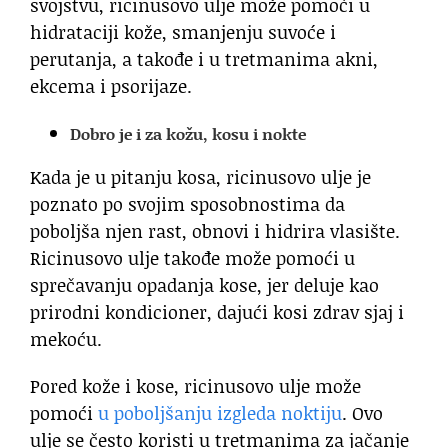
svojstvu, ricinusovo ulje može pomoći u
hidrataciji kože, smanjenju suvoće i
perutanja, a takođe i u tretmanima akni,
ekcema i psorijaze.
Dobro je i za kožu, kosu i nokte
Kada je u pitanju kosa, ricinusovo ulje je
poznato po svojim sposobnostima da
poboljša njen rast, obnovi i hidrira vlasište.
Ricinusovo ulje takođe može pomoći u
sprečavanju opadanja kose, jer deluje kao
prirodni kondicioner, dajući kosi zdrav sjaj i
mekoću.
Pored kože i kose, ricinusovo ulje može
pomoći
u poboljšanju izgleda noktiju
. Ovo
ulje se često koristi u tretmanima za jačanje