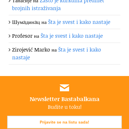
Танасије
на
Zašto je kurkuma predmet
brojnih istraživanja
Шумaдинaц
на
Šta je svest i kako nastaje
Profesor
на
Šta je svest i kako nastaje
Zirojević Marko
на
Šta je svest i kako
nastaje
Newsletter Bastabalkana
Budite u toku!
Prijavite se na listu sada!