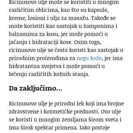
Ricinusovo ulje može se koristiti u mnogim
različitim oblicima, kao što su kapsule,
kreme, losioni i ulja za masažu. Takođe se
može koristiti kao sastojak u šamponima i
balzamima za kosu, jer može pomoći u
jačanju i hidrataciji kose. Osim toga,
ricinusovo ulje se često koristi kao sastojak u
prirodnim proizvodima za
negu kože
, jer ima
hidratantna svojstva i može pomoći u
lečenju različitih kožnih stanja.
Da zaključimo…
Ricinusovo ulje je prirodni lek koji ima brojne
zdravstvene i kozmetičke prednosti. Ovo ulje
se koristi u mnogim zemljama širom sveta i
ima širok spektar primena. Iako postoje