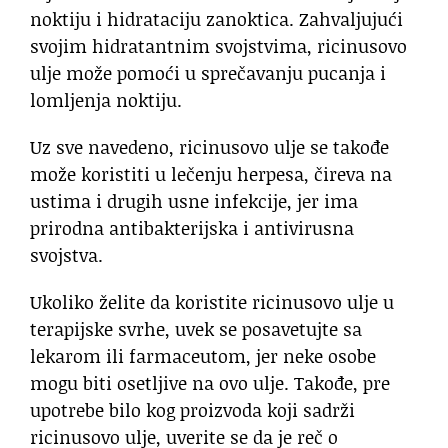
noktiju i hidrataciju zanoktica. Zahvaljujući
svojim hidratantnim svojstvima, ricinusovo
ulje može pomoći u sprečavanju pucanja i
lomljenja noktiju.
Uz sve navedeno, ricinusovo ulje se takođe
može koristiti u lečenju herpesa, čireva na
ustima i drugih usne infekcije, jer ima
prirodna antibakterijska i antivirusna
svojstva.
Ukoliko želite da koristite ricinusovo ulje u
terapijske svrhe, uvek se posavetujte sa
lekarom ili farmaceutom, jer neke osobe
mogu biti osetljive na ovo ulje. Takođe, pre
upotrebe bilo kog proizvoda koji sadrži
ricinusovo ulje, uverite se da je reč o