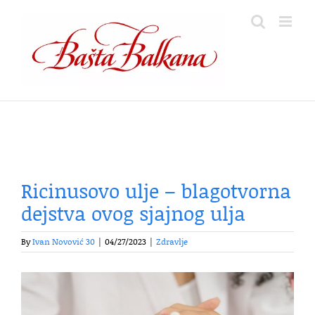
Skip
to
content
Ricinusovo ulje – blagotvorna
dejstva ovog sjajnog ulja
By
Ivan Novović 30
|
04/27/2023
|
Zdravlje