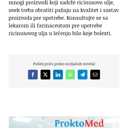
mnogi proizvodi koji sadrže ricinusovo ulje,
uvek treba obratiti pažnju na kvalitet i sastav
proizvoda pre upotrebe. Konsultujte se sa
lekarom ili farmaceutom pre upotrebe
ricinusovog ulja u lečenju bilo koje bolesti.
Podeli priču preko socijalnih mreža!
Facebook
X
LinkedIn
WhatsApp
Telegram
Email