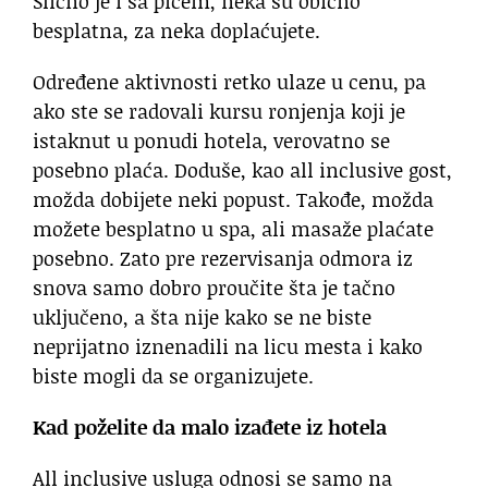
Slično je i sa pićem, neka su obično
besplatna, za neka doplaćujete.
Određene aktivnosti retko ulaze u cenu, pa
ako ste se radovali kursu ronjenja koji je
istaknut u ponudi hotela, verovatno se
posebno plaća. Doduše, kao all inclusive gost,
možda dobijete neki popust. Takođe, možda
možete besplatno u spa, ali masaže plaćate
posebno. Zato pre rezervisanja odmora iz
snova samo dobro proučite šta je tačno
uključeno, a šta nije kako se ne biste
neprijatno iznenadili na licu mesta i kako
biste mogli da se organizujete.
Kad poželite da malo izađete iz hotela
All inclusive usluga odnosi se samo na