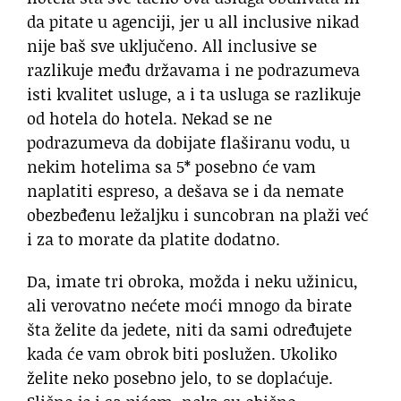
da pitate u agenciji, jer u all inclusive nikad
nije baš sve uključeno. All inclusive se
razlikuje među državama i ne podrazumeva
isti kvalitet usluge, a i ta usluga se razlikuje
od hotela do hotela. Nekad se ne
podrazumeva da dobijate flaširanu vodu, u
nekim hotelima sa 5* posebno će vam
naplatiti espreso, a dešava se i da nemate
obezbeđenu ležaljku i suncobran na plaži već
i za to morate da platite dodatno.
Da, imate tri obroka, možda i neku užinicu,
ali verovatno nećete moći mnogo da birate
šta želite da jedete, niti da sami određujete
kada će vam obrok biti poslužen. Ukoliko
želite neko posebno jelo, to se doplaćuje.