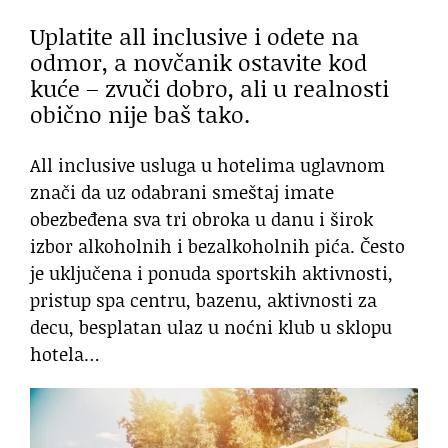
Uplatite all inclusive i odete na
odmor, a novčanik ostavite kod
kuće – zvuči dobro, ali u realnosti
obično nije baš tako.
All inclusive usluga u hotelima uglavnom
znači da uz odabrani smeštaj imate
obezbeđena sva tri obroka u danu i širok
izbor alkoholnih i bezalkoholnih pića. Često
je uključena i ponuda sportskih aktivnosti,
pristup spa centru, bazenu, aktivnosti za
decu, besplatan ulaz u noćni klub u sklopu
hotela…