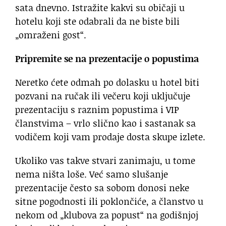
sata dnevno. Istražite kakvi su običaji u
hotelu koji ste odabrali da ne biste bili
„omraženi gost“.
Pripremite se na prezentacije o popustima
Neretko ćete odmah po dolasku u hotel biti
pozvani na ručak ili večeru koji uključuje
prezentaciju s raznim popustima i VIP
članstvima – vrlo slično kao i sastanak sa
vodičem koji vam prodaje dosta skupe izlete.
Ukoliko vas takve stvari zanimaju, u tome
nema ništa loše. Već samo slušanje
prezentacije često sa sobom donosi neke
sitne pogodnosti ili poklončiće, a članstvo u
nekom od „klubova za popust“ na godišnjoj