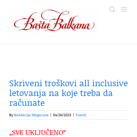
Skip
to
content
Skriveni troškovi all inclusive
letovanja na koje treba da
računate
By
Redakcija Magazina
|
04/26/2023
|
Travel
„SVE UKLJUČENO“