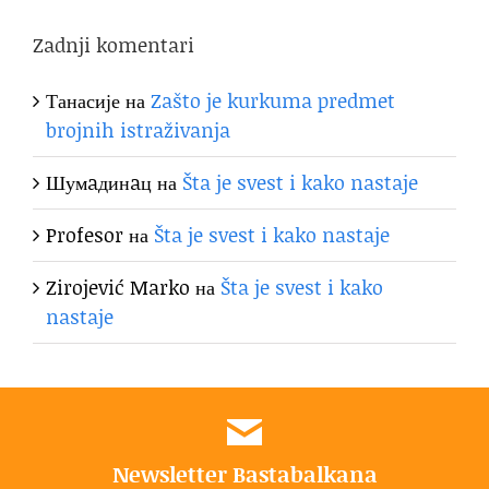
Zadnji komentari
Танасије
на
Zašto je kurkuma predmet
brojnih istraživanja
Шумaдинaц
на
Šta je svest i kako nastaje
Profesor
на
Šta je svest i kako nastaje
Zirojević Marko
на
Šta je svest i kako
nastaje
Newsletter Bastabalkana