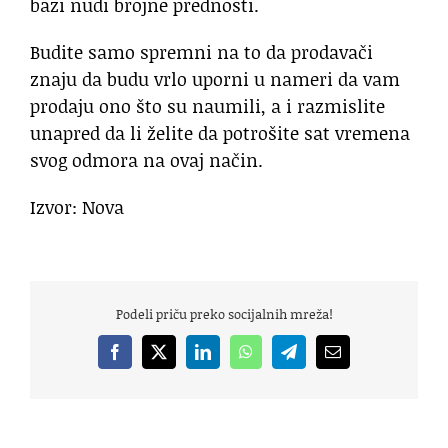
bazi nudi brojne prednosti.
Budite samo spremni na to da prodavači
znaju da budu vrlo uporni u nameri da vam
prodaju ono što su naumili, a i razmislite
unapred da li želite da potrošite sat vremena
svog odmora na ovaj način.
Izvor: Nova
Podeli priču preko socijalnih mreža!
Facebook
X
LinkedIn
WhatsApp
Telegram
Email