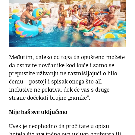
Međutim, daleko od toga da opušteno možete
da ostavite novčanike kod kuće i samo se
prepustite uživanju ne razmišljajući o bilo
čemu – postoji i spisak onoga što all
inclusive ne pokriva, dok će vas s druge
strane dočekati brojne „zamke“.
Nije baš sve uključeno
Uvek je neophodno da pročitate u opisu
hotela šta sve tačno ova usluga obuhvata ili