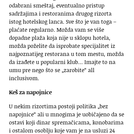
odabrani smeštaj, eventualno pristup
sadržajima i restoranima drugog rizorta
istog hotelskog lanca. Sve što je van toga –
plaćate regularno. Možda vam se više
dopadne plaža koja nije u sklopu hotela,
možda poželite da isprobate specijalitet iz
najpoznatijeg restorana u tom mestu, možda
da izađete u popularni klub… Imajte to na
umu pre nego što se „zarobite“ all
inclusivom.
Keš za napojnice
U nekim rizortima postoji politika „bez
napojnice“ ali u mnogima je uobičajeno da se
ostavi koji dinar spremačicama, konobarima
i ostalom osoblju koje vam je na usluzi 24