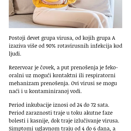
Postoji devet grupa virusa, od kojih grupa A
izaziva više od 90% rotavirusnih infekcija kod
ljudi.
Rezervoar je čovek, a put prenošenja je feko-
oralni uz mogući kontaktni ili respiratorni
mehanizam prenošenja. Ovi virusi se mogu
naći i u kontaminiranoj vodi.
Period inkubacije iznosi od 24 do 72 sata.
Period zaraznosti traje u toku akutne faze
bolesti i kasnije, dok traje izlučivanje virusa.
Simptomi uglavnom traju od 4 do 6 dana, a