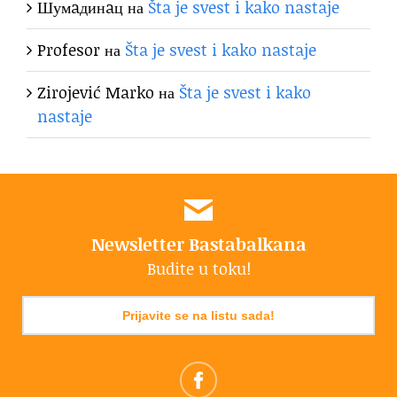
Шумaдинaц
на
Šta je svest i kako nastaje
Profesor
на
Šta je svest i kako nastaje
Zirojević Marko
на
Šta je svest i kako
nastaje
Newsletter Bastabalkana
Budite u toku!
Prijavite se na listu sada!