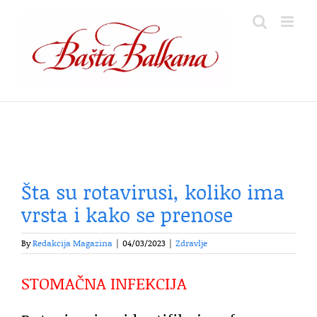
Skip
to
content
Šta su rotavirusi, koliko ima
vrsta i kako se prenose
By
Redakcija Magazina
|
04/03/2023
|
Zdravlje
STOMAČNA INFEKCIJA