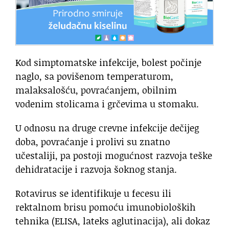
Kod simptomatske infekcije, bolest počinje
naglo, sa povišenom temperaturom,
malaksalošću, povraćanjem, obilnim
vodenim stolicama i grčevima u stomaku.
U odnosu na druge crevne infekcije dečijeg
doba, povraćanje i prolivi su znatno
učestaliji, pa postoji mogućnost razvoja teške
dehidratacije i razvoja šoknog stanja.
Rotavirus se identifikuje u fecesu ili
rektalnom brisu pomoću imunobioloških
tehnika (ELISA, lateks aglutinacija), ali dokaz