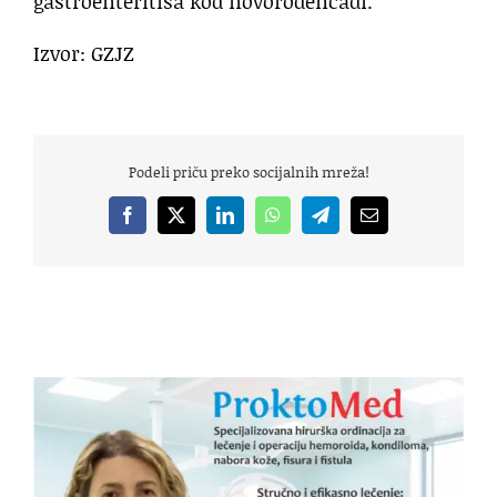
gastroenteritisa kod novorođenčadi.
Izvor: GZJZ
Podeli priču preko socijalnih mreža!
Facebook
X
LinkedIn
WhatsApp
Telegram
Email