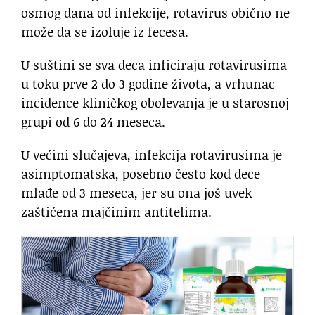
osmog dana od infekcije, rotavirus obično ne
može da se izoluje iz fecesa.
U suštini se sva deca inficiraju rotavirusima
u toku prve 2 do 3 godine života, a vrhunac
incidence kliničkog obolevanja je u starosnoj
grupi od 6 do 24 meseca.
U većini slučajeva, infekcija rotavirusima je
asimptomatska, posebno često kod dece
mlađe od 3 meseca, jer su ona još uvek
zaštićena majčinim antitelima.