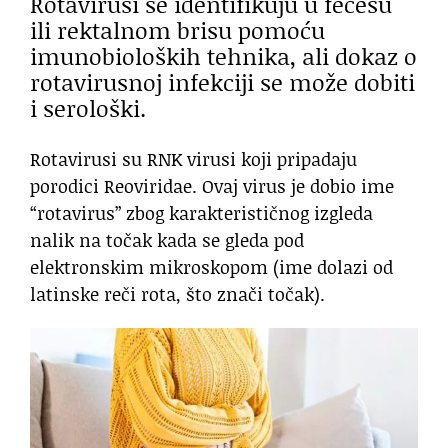
Rotavirusi se identifikuju u fecesu
ili rektalnom brisu pomoću
imunobioloških tehnika, ali dokaz o
rotavirusnoj infekciji se može dobiti
i serološki.
Rotavirusi su RNK virusi koji pripadaju
porodici Reoviridae. Ovaj virus je dobio ime
“rotavirus” zbog karakterističnog izgleda
nalik na točak kada se gleda pod
elektronskim mikroskopom (ime dolazi od
latinske reči rota, što znači točak).