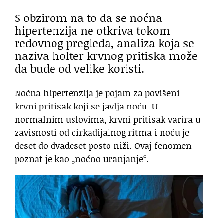
S obzirom na to da se noćna
hipertenzija ne otkriva tokom
redovnog pregleda, analiza koja se
naziva holter krvnog pritiska može
da bude od velike koristi.
Noćna hipertenzija je pojam za povišeni
krvni pritisak koji se javlja noću. U
normalnim uslovima, krvni pritisak varira u
zavisnosti od cirkadijalnog ritma i noću je
deset do dvadeset posto niži. Ovaj fenomen
poznat je kao „noćno uranjanje“.