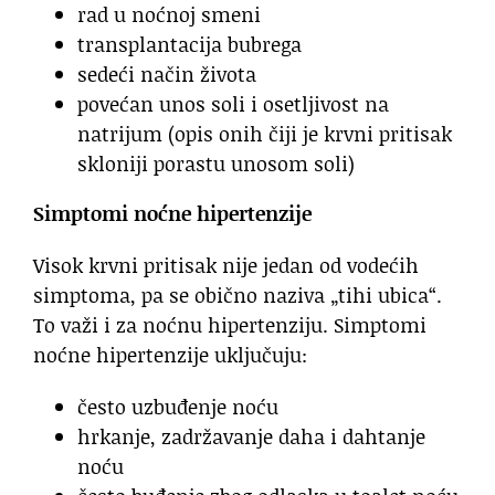
rad u noćnoj smeni
transplantacija bubrega
sedeći način života
povećan unos soli i osetljivost na
natrijum (opis onih čiji je krvni pritisak
skloniji porastu unosom soli)
Simptomi noćne hipertenzije
Visok krvni pritisak nije jedan od vodećih
simptoma, pa se obično naziva „tihi ubica“.
To važi i za noćnu hipertenziju. Simptomi
noćne hipertenzije uključuju:
često uzbuđenje noću
hrkanje, zadržavanje daha i dahtanje
noću