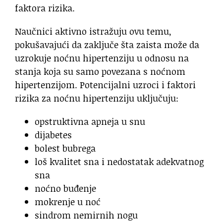
faktora rizika.
Naučnici aktivno istražuju ovu temu,
pokušavajući da zaključe šta zaista može da
uzrokuje noćnu hipertenziju u odnosu na
stanja koja su samo povezana s noćnom
hipertenzijom. Potencijalni uzroci i faktori
rizika za noćnu hipertenziju uključuju:
opstruktivna apneja u snu
dijabetes
bolest bubrega
loš kvalitet sna i nedostatak adekvatnog
sna
noćno buđenje
mokrenje u noć
sindrom nemirnih nogu