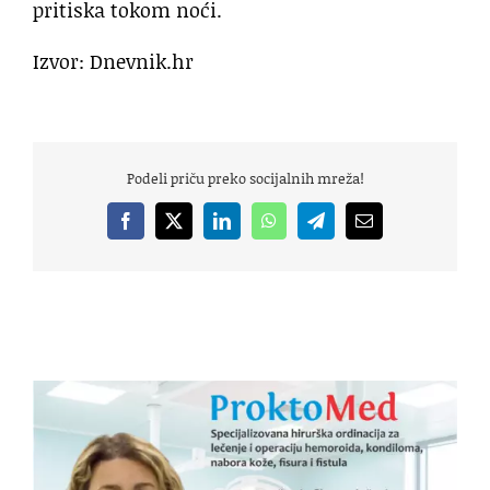
pritiska tokom noći.
Izvor: Dnevnik.hr
Podeli priču preko socijalnih mreža!
Facebook
X
LinkedIn
WhatsApp
Telegram
Email