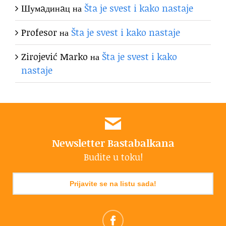
Шумaдинaц
на
Šta je svest i kako nastaje
Profesor
на
Šta je svest i kako nastaje
Zirojević Marko
на
Šta je svest i kako
nastaje
Newsletter Bastabalkana
Budite u toku!
Prijavite se na listu sada!