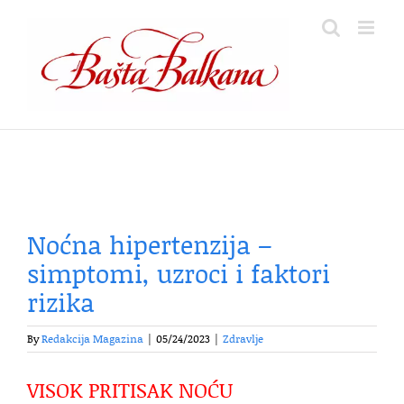
Skip
to
content
Noćna hipertenzija –
simptomi, uzroci i faktori
rizika
By
Redakcija Magazina
|
05/24/2023
|
Zdravlje
VISOK PRITISAK NOĆU