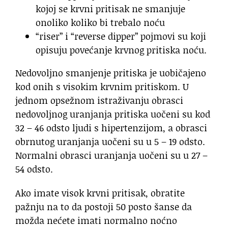
kojoj se krvni pritisak ne smanjuje
onoliko koliko bi trebalo noću
“riser” i “reverse dipper” pojmovi su koji
opisuju povećanje krvnog pritiska noću.
Nedovoljno smanjenje pritiska je uobičajeno
kod onih s visokim krvnim pritiskom. U
jednom opsežnom istraživanju obrasci
nedovoljnog uranjanja pritiska uočeni su kod
32 – 46 odsto ljudi s hipertenzijom, a obrasci
obrnutog uranjanja uočeni su u 5 – 19 odsto.
Normalni obrasci uranjanja uočeni su u 27 –
54 odsto.
Ako imate visok krvni pritisak, obratite
pažnju na to da postoji 50 posto šanse da
možda nećete imati normalno noćno