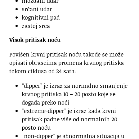
moždani udar
srčani udar
kognitivni pad
zastoj srca
Visok pritisak noću
Povišen krvni pritisak noću takođe se može
opisati obrascima promena krvnog pritiska
tokom ciklusa od 24 sata:
“dipper” je izraz za normalno smanjenje
krvnog pritiska 10 – 20 posto koje se
događa preko noći
“extreme-dipper” je izraz kada krvni
pritisak padne više od normalnih 20
posto noću
“non-dipper” je abnormalna situacija u