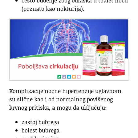
često buđenje zbog odlaska u toalet noću
(poznato kao nokturija).
Komplikacije noćne hipertenzije uglavnom
su slične kao i od normalnog povišenog
krvnog pritiska, a mogu da uključuju:
zastoj bubrega
bolest bubrega