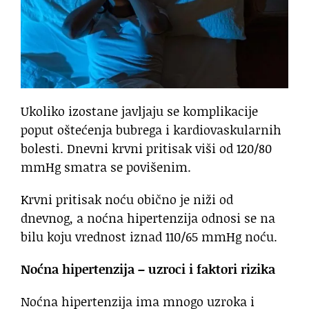
Ukoliko izostane javljaju se komplikacije
poput oštećenja bubrega i kardiovaskularnih
bolesti. Dnevni krvni pritisak viši od 120/80
mmHg smatra se povišenim.
Krvni pritisak noću obično je niži od
dnevnog, a noćna hipertenzija odnosi se na
bilu koju vrednost iznad 110/65 mmHg noću.
Noćna hipertenzija – uzroci i faktori rizika
Noćna hipertenzija ima mnogo uzroka i