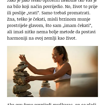
Jako je jako teško oprostiti nekome tko Vas je
na bilo koji način povrijedio. No, život to prije
ili poslije „vrati“. Samo trebaš promatrati.
Zna, teško je čekati, misli brzinom munje
prostrijele glavom, što sam „imam čekati“,
ali imaš nitko nema bolje metode da postavi
harmoniji na ovoj zemlji kao život.
Ako ovu ženu povrijedi muškarac, on se plaši