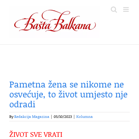
Skip
to
content
Pametna žena se nikome ne
osvećuje, to život umjesto nje
odradi
By
Redakcija Magazina
|
05/10/2023
|
Kolumna
ŽIVOT SVE VRATI