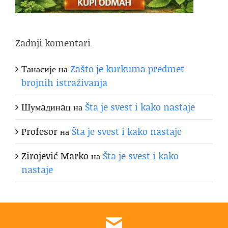
Zadnji komentari
Танасије
на
Zašto je kurkuma predmet
brojnih istraživanja
Шумaдинaц
на
Šta je svest i kako nastaje
Profesor
на
Šta je svest i kako nastaje
Zirojević Marko
на
Šta je svest i kako
nastaje