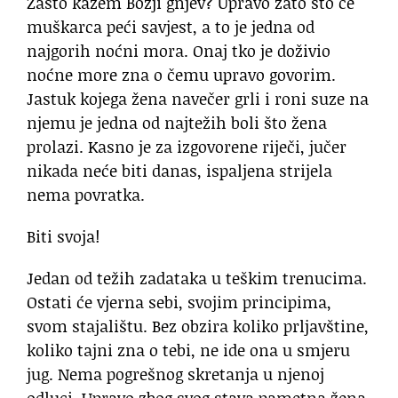
Zašto kažem Božji gnjev? Upravo zato što će
muškarca peći savjest, a to je jedna od
najgorih noćni mora. Onaj tko je doživio
noćne more zna o čemu upravo govorim.
Jastuk kojega žena navečer grli i roni suze na
njemu je jedna od najtežih boli što žena
prolazi. Kasno je za izgovorene riječi, jučer
nikada neće biti danas, ispaljena strijela
nema povratka.
Biti svoja!
Jedan od težih zadataka u teškim trenucima.
Ostati će vjerna sebi, svojim principima,
svom stajalištu. Bez obzira koliko prljavštine,
koliko tajni zna o tebi, ne ide ona u smjeru
jug. Nema pogrešnog skretanja u njenoj
odluci. Upravo zbog svog stava pametna žena