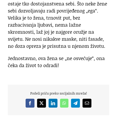
ostaje tko dostojanstvena sebi. Što neke žene
sebi dozvoljavaju radi povrijeđenog „ega“.
Velika je to žena, trnovit put, bez
razbacivanja ljubavi, nema lažne
skromnosti, laž joj je najgore oružje na
svijetu. Ne nosi nikakve maske, niti fasade,
no doza opreza je prisutna u njenom životu.
Jednostavno, ova žena se „ne osvećuje“, ona
čeka da život to odradi!
Podeli priču preko socijalnih mreža!
Facebook
X
LinkedIn
WhatsApp
Telegram
Email