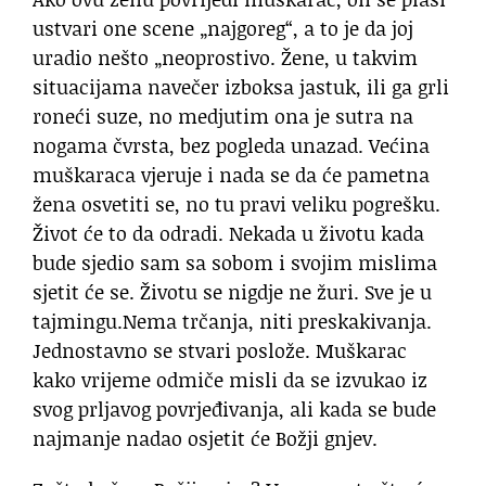
ustvari one scene „najgoreg“, a to je da joj
uradio nešto „neoprostivo. Žene, u takvim
situacijama navečer izboksa jastuk, ili ga grli
roneći suze, no medjutim ona je sutra na
nogama čvrsta, bez pogleda unazad. Većina
muškaraca vjeruje i nada se da će pametna
žena osvetiti se, no tu pravi veliku pogrešku.
Život će to da odradi. Nekada u životu kada
bude sjedio sam sa sobom i svojim mislima
sjetit će se. Životu se nigdje ne žuri. Sve je u
tajmingu.Nema trčanja, niti preskakivanja.
Jednostavno se stvari poslože. Muškarac
kako vrijeme odmiče misli da se izvukao iz
svog prljavog povrjeđivanja, ali kada se bude
najmanje nadao osjetit će Božji gnjev.