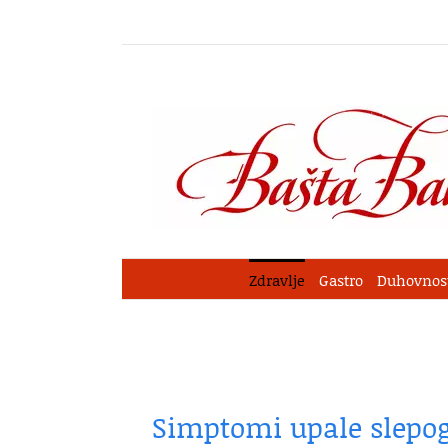
Skip
to
content
Zdravlje
Gastro
Duhovnos
Simptomi upale slepog