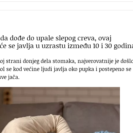
da dođe do upale slepog creva, ovaj
e se javlja u uzrastu između 10 i 30 godin
oj strani donjeg dela stomaka, najverovatnije je došl
l se kod većine ljudi javlja oko pupka i postepeno se
ve jača.