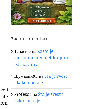
Zadnji komentari
Танасије
на
Zašto je
kurkuma predmet brojnih
istraživanja
Шумaдинaц
на
Šta je svest
i kako nastaje
koji
Profesor
на
Šta je svest i
date
kako nastaje
enom