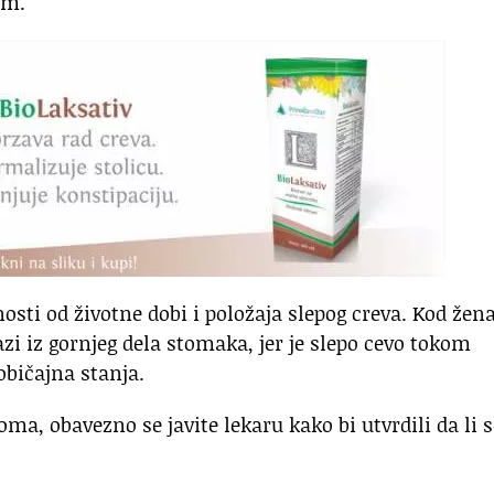
om.
osti od životne dobi i položaja slepog creva. Kod žen
azi iz gornjeg dela stomaka, jer je slepo cevo tokom
običajna stanja.
ma, obavezno se javite lekaru kako bi utvrdili da li s