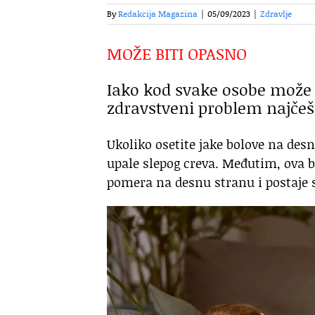
By
Redakcija Magazina
|
05/09/2023
|
Zdravlje
MOŽE BITI OPASNO
Iako kod svake osobe može 
zdravstveni problem najčešć
Ukoliko osetite jake bolove na desn
upale slepog creva. Međutim, ova bo
pomera na desnu stranu i postaje s