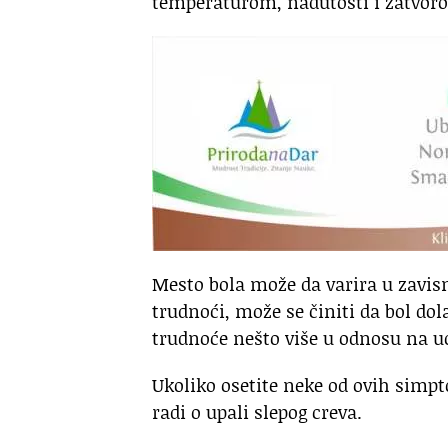
temperaturom, nadutosti i zatvor
Mesto bola može da varira u zavisn
trudnoći, može se činiti da bol dol
trudnoće nešto više u odnosu na u
Ukoliko osetite neke od ovih simpto
radi o upali slepog creva.