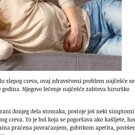
u slepog creva, ovaj zdravstveni problem najčešće se
0 godina. Njegovo lečenje najčešće zahteva hirurško
rani donjeg dela stomaka, postoje još neki simptomi 
g creva. To je bol koja se pogoršava ako kašljete, ho
učnina praćena povraćanjem, gubitkom apetita, poviš