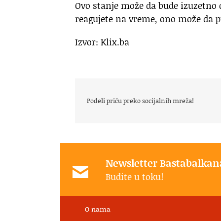
Ovo stanje može da bude izuzetno o
reagujete na vreme, ono može da p
Izvor: Klix.ba
Podeli priču preko socijalnih mreža!
Newsletter Bastabalkan
Budite u toku!
O nama