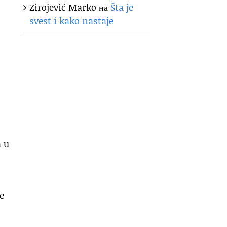
Zirojević Marko
на
Šta je
svest i kako nastaje
a u
e