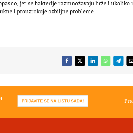
pasno, jer se bakterije razmnožavaju brže i ukoliko 
ukne i prouzrokuje ozbiljne probleme.
Facebook
X
LinkedIn
WhatsApp
Telegr
a
Pra
PRIJAVITE SE NA LISTU SADA!