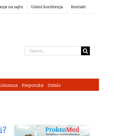
anje na sajtu
Uslovi korišćenja
Kontakt
Search
for:
Kolumna
Preporuka
Ostalo
i?