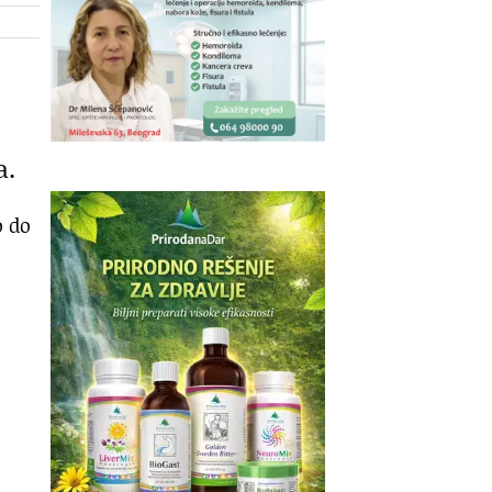
a.
o do