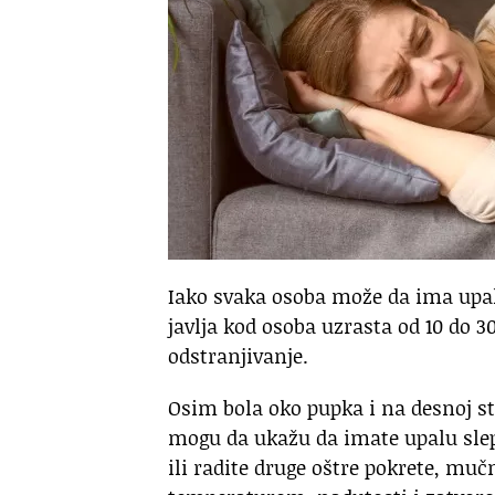
Iako svaka osoba može da ima upal
javlja kod osoba uzrasta od 10 do 3
odstranjivanje.
Osim bola oko pupka i na desnoj st
mogu da ukažu da imate upalu slepo
ili radite druge oštre pokrete, m