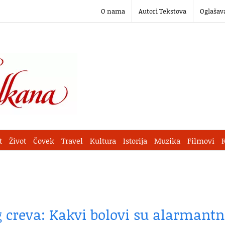
O nama
Autori Tekstova
Oglašav
t
Život
Čovek
Travel
Kultura
Istorija
Muzika
Filmovi
 creva: Kakvi bolovi su alarmantn