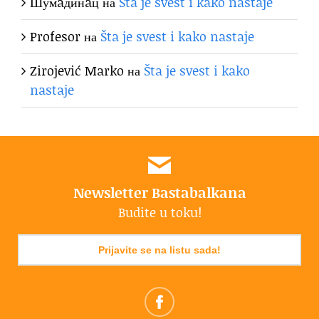
Шумaдинaц
на
Šta je svest i kako nastaje
Profesor
на
Šta je svest i kako nastaje
Zirojević Marko
на
Šta je svest i kako
nastaje
Newsletter Bastabalkana
Budite u toku!
Prijavite se na listu sada!