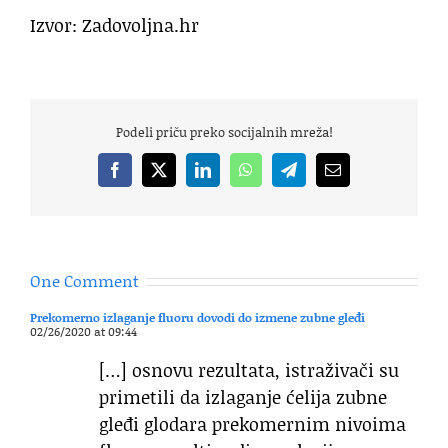
Izvor: Zadovoljna.hr
Podeli priču preko socijalnih mreža!
Facebook
X
LinkedIn
WhatsApp
Telegram
Email
One Comment
Prekomerno izlaganje fluoru dovodi do izmene zubne gleđi
02/26/2020 at 09:44
[…] osnovu rezultata, istraživači su
primetili da izlaganje ćelija zubne
gleđi glodara prekomernim nivoima