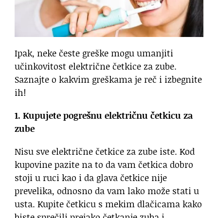
Ipak, neke česte greške mogu umanjiti
učinkovitost električne četkice za zube.
Saznajte o kakvim greškama je reč i izbegnite
ih!
1. Kupujete pogrešnu električnu četkicu za
zube
Nisu sve električne četkice za zube iste. Kod
kupovine pazite na to da vam četkica dobro
stoji u ruci kao i da glava četkice nije
prevelika, odnosno da vam lako može stati u
usta. Kupite četkicu s mekim dlačicama kako
biste sprečili prejako četkanje zuba i