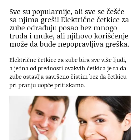
Sve su popularnije, ali sve se češće
sa njima greši! Električne četkice za
zube odrađuju posao bez mnogo
truda i muke, ali njihovo korišćenje
može da bude nepopravljiva greška.
Električne četkice za zube bira sve više ljudi,
a jedna od prednosti ovakvih četkica je ta da
zube ostavlja savršeno čistim bez da četkicu
pri pranju uopće pritiskamo.