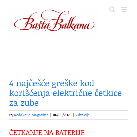
Skip
to
content
4 najčešće greške kod
korišćenja električne četkice
za zube
By
Redakcija Magazina
|
06/09/2023
|
Zdravlje
ČETKANJE NA BATERIJE