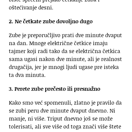
oštećivanje desni.
2. Ne četkate zube dovoljno dugo
Zube je preporučljivo prati dve minute dvaput
na dan. Mnoge električne četkice imaju
tajmer koji radi tako da se električna četkica
sama ugasi nakon dve minute, ali je realnost
drugačija, jer je mnogi ljudi ugase pre isteka
ta dva minuta.
3. Perete zube prečesto ili presnažno
Kako smo već spomenuli, zlatno je pravilo da
se zubi peru dve minute dvaput dnevno. Ni
manje, ni više. Triput dnevno još se može
tolerisati, ali sve više od toga znači više štete