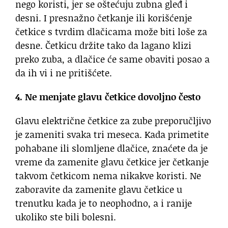
nego koristi, jer se oštećuju zubna gleđ i
desni. I presnažno četkanje ili korišćenje
četkice s tvrdim dlačicama može biti loše za
desne. Četkicu držite tako da lagano klizi
preko zuba, a dlačice će same obaviti posao a
da ih vi i ne pritišćete.
4. Ne menjate glavu četkice dovoljno često
Glavu električne četkice za zube preporučljivo
je zameniti svaka tri meseca. Kada primetite
pohabane ili slomljene dlačice, znaćete da je
vreme da zamenite glavu četkice jer četkanje
takvom četkicom nema nikakve koristi. Ne
zaboravite da zamenite glavu četkice u
trenutku kada je to neophodno, a i ranije
ukoliko ste bili bolesni.