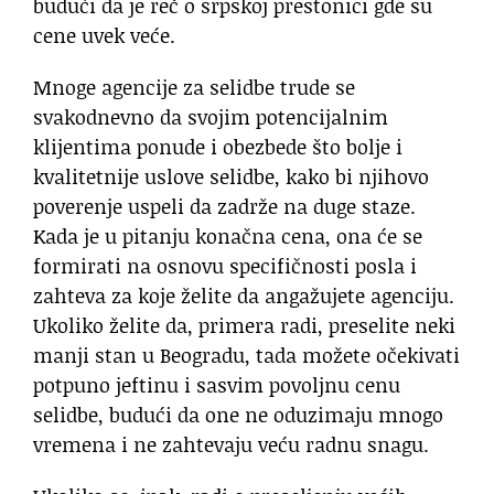
budući da je reč o srpskoj prestonici gde su
cene uvek veće.
Mnoge agencije za selidbe trude se
svakodnevno da svojim potencijalnim
klijentima ponude i obezbede što bolje i
kvalitetnije uslove selidbe, kako bi njihovo
poverenje uspeli da zadrže na duge staze.
Kada je u pitanju konačna cena, ona će se
formirati na osnovu specifičnosti posla i
zahteva za koje želite da angažujete agenciju.
Ukoliko želite da, primera radi, preselite neki
manji stan u Beogradu, tada možete očekivati
potpuno jeftinu i sasvim povoljnu cenu
selidbe, budući da one ne oduzimaju mnogo
vremena i ne zahtevaju veću radnu snagu.