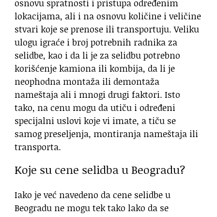
osnovu spratnosti i pristupa određenim
lokacijama, ali i na osnovu količine i veličine
stvari koje se prenose ili transportuju. Veliku
ulogu igraće i broj potrebnih radnika za
selidbe, kao i da li je za selidbu potrebno
korišćenje kamiona ili kombija, da li je
neophodna montaža ili demontaža
nameštaja ali i mnogi drugi faktori. Isto
tako, na cenu mogu da utiču i određeni
specijalni uslovi koje vi imate, a tiču se
samog preseljenja, montiranja nameštaja ili
transporta.
Koje su cene selidba u Beogradu?
Iako je već navedeno da cene selidbe u
Beogradu ne mogu tek tako lako da se