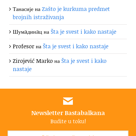
Танасије
на
Zašto je kurkuma predmet
brojnih istraživanja
Шумaдинaц
на
Šta je svest i kako nastaje
Profesor
на
Šta je svest i kako nastaje
Zirojević Marko
на
Šta je svest i kako
nastaje
Newsletter Bastabalkana
Budite u toku!