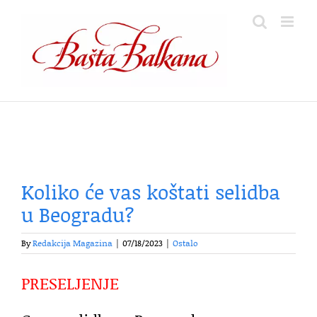
Skip
to
content
Koliko će vas koštati selidba
u Beogradu?
By
Redakcija Magazina
|
07/18/2023
|
Ostalo
PRESELJENJE