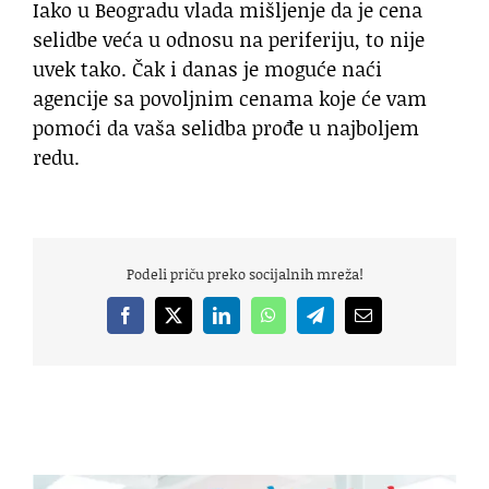
Iako u Beogradu vlada mišljenje da je cena
selidbe veća u odnosu na periferiju, to nije
uvek tako. Čak i danas je moguće naći
agencije sa povoljnim cenama koje će vam
pomoći da vaša selidba prođe u najboljem
redu.
Podeli priču preko socijalnih mreža!
Facebook
X
LinkedIn
WhatsApp
Telegram
Email