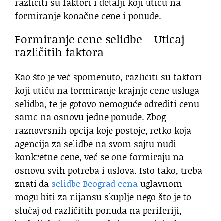
različiti su faktori i detalji koji utiču na
formiranje konačne cene i ponude.
Formiranje cene selidbe – Uticaj
različitih faktora
Kao što je već spomenuto, različiti su faktori
koji utiču na formiranje krajnje cene usluga
selidba, te je gotovo nemoguće odrediti cenu
samo na osnovu jedne ponude. Zbog
raznovrsnih opcija koje postoje, retko koja
agencija za selidbe na svom sajtu nudi
konkretne cene, već se one formiraju na
osnovu svih potreba i uslova. Isto tako, treba
znati da
selidbe Beograd cena
uglavnom
mogu biti za nijansu skuplje nego što je to
slučaj od različitih ponuda na periferiji,