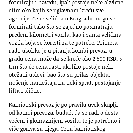
formiraju i navedu, ipak postoje neke okvirne
cifre oko kojih se uglavnom kreću sve
agencije. Cene selidba u Beogradu mogu se
formirati tako što se zajedno posmatraju
pređeni kilometri vozila, kao i sama veličina
vozila koja se koristi za te potrebe. Primera
radi, ukoliko je u pitanju kombi prevoz, u
gradu cena može da se kreće oko 2.500 RSD, s
tim što će cena rasti ukoliko postoje neki
otežani uslovi, kao što su prilaz objektu,
nošenje nameštaja na neki sprat, postojanje
lifta i slično.
Kamionski prevoz je po pravilu uvek skuplji
od kombi prevoza, budući da se radi o dosta
većem i glomaznijem vozilu, te je potrebno i
više goriva za njega. Cena kamionskog