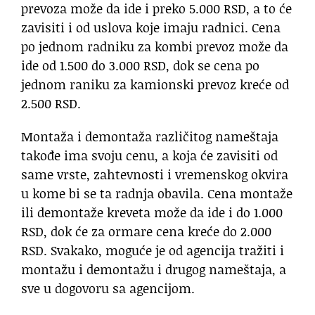
prevoza može da ide i preko 5.000 RSD, a to će
zavisiti i od uslova koje imaju radnici. Cena
po jednom radniku za kombi prevoz može da
ide od 1.500 do 3.000 RSD, dok se cena po
jednom raniku za kamionski prevoz kreće od
2.500 RSD.
Montaža i demontaža različitog nameštaja
takođe ima svoju cenu, a koja će zavisiti od
same vrste, zahtevnosti i vremenskog okvira
u kome bi se ta radnja obavila. Cena montaže
ili demontaže kreveta može da ide i do 1.000
RSD, dok će za ormare cena kreće do 2.000
RSD. Svakako, moguće je od agencija tražiti i
montažu i demontažu i drugog nameštaja, a
sve u dogovoru sa agencijom.