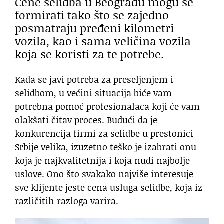
Cene selidba u Beogradu mogu se
formirati tako što se zajedno
posmatraju pređeni kilometri
vozila, kao i sama veličina vozila
koja se koristi za te potrebe.
Kada se javi potreba za preseljenjem i
selidbom, u većini situacija biće vam
potrebna pomoć profesionalaca koji će vam
olakšati čitav proces. Budući da je
konkurencija firmi za selidbe u prestonici
Srbije velika, izuzetno teško je izabrati onu
koja je najkvalitetnija i koja nudi najbolje
uslove. Ono što svakako najviše interesuje
sve klijente jeste cena usluga selidbe, koja iz
različitih razloga varira.