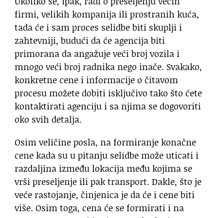
Ukoliko se, ipak, radi o preseljenju većih
firmi, velikih kompanija ili prostranih kuća,
tada će i sam proces selidbe biti skuplji i
zahtevniji, budući da će agencija biti
primorana da angažuje veći broj vozila i
mnogo veći broj radnika nego inače. Svakako,
konkretne cene i informacije o čitavom
procesu možete dobiti isključivo tako što ćete
kontaktirati agenciju i sa njima se dogovoriti
oko svih detalja.
Osim veličine posla, na formiranje konačne
cene kada su u pitanju selidbe može uticati i
razdaljina između lokacija među kojima se
vrši preseljenje ili pak transport. Dakle, što je
veće rastojanje, činjenica je da će i cene biti
više. Osim toga, cena će se formirati i na