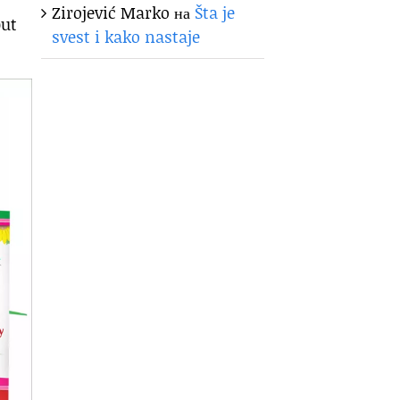
Zirojević Marko
на
Šta je
put
svest i kako nastaje