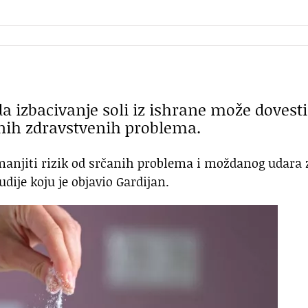
da izbacivanje soli iz ishrane može dovesti
nih zdravstvenih problema.
smanjiti rizik od srčanih problema i moždanog udara 
dije koju je objavio Gardijan.