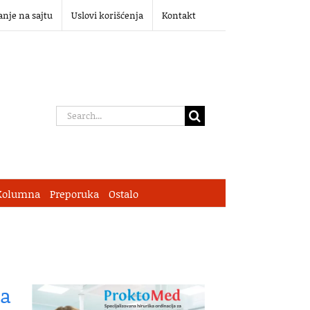
anje na sajtu
Uslovi korišćenja
Kontakt
Search
for:
Kolumna
Preporuka
Ostalo
va