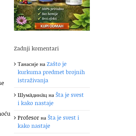
Zadnji komentari
Танасије
на
Zašto je
kurkuma predmet brojnih
istraživanja
se
Шумaдинaц
на
Šta je svest
i kako nastaje
tnoću
Profesor
на
Šta je svest i
kako nastaje