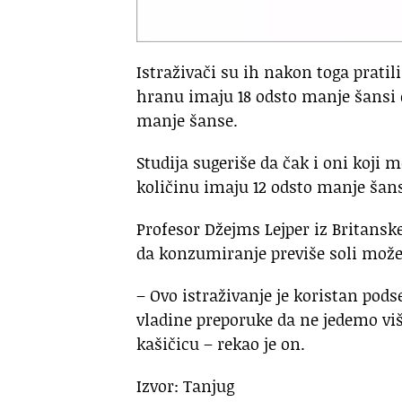
Istraživači su ih nakon toga pratili
hranu imaju 18 odsto manje šansi d
manje šanse.
Studija sugeriše da čak i oni koji 
količinu imaju 12 odsto manje šans
Profesor Džejms Lejper iz Britanske
da konzumiranje previše soli može
– Ovo istraživanje je koristan pods
vladine preporuke da ne jedemo viš
kašičicu – rekao je on.
Izvor: Tanjug