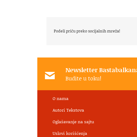
Podeli priču preko socijalnih mreža!
Newsletter Bastabalkan
Budite u toku!
O nama
Autori Tekstova
Oglašavanje na sajtu
Uslovi korišćenja