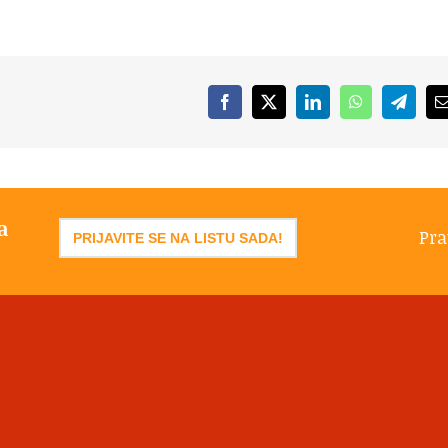
Facebook
X
LinkedIn
WhatsApp
Telegr
a
Pra
PRIJAVITE SE NA LISTU SADA!