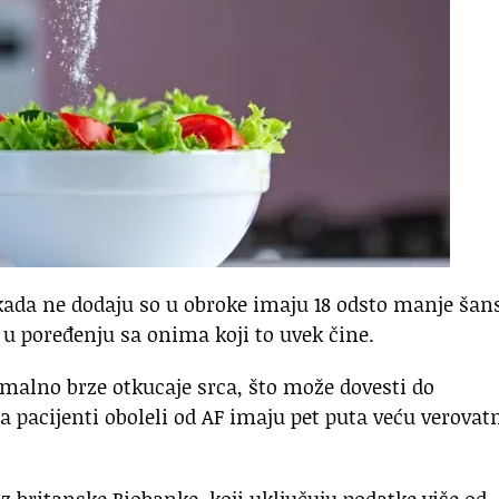
nikada ne dodaju so u obroke imaju 18 odsto manje šan
 u poređenju sa onima koji to uvek čine.
rmalno brze otkucaje srca, što može dovesti do
a pacijenti oboleli od AF imaju pet puta veću verova
iz britanske Biobanke, koji uključuju podatke više od