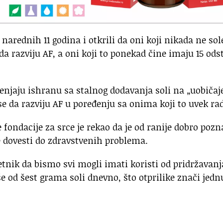
 narednih 11 godina i otkrili da oni koji nikada ne sol
a razviju AF, a oni koji to ponekad čine imaju 15 ods
menjaju ishranu sa stalnog dodavanja soli na „uobiča
e da razviju AF u poređenju sa onima koji to uvek rad
 fondacije za srce je rekao da je od ranije dobro pozn
 dovesti do zdravstvenih problema.
etnik da bismo svi mogli imati koristi od pridržavanj
e od šest grama soli dnevno, što otprilike znači jedn