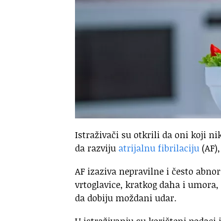
Istraživači su otkrili da oni koji 
da razviju
atrijalnu fibrilaciju
(AF),
AF izaziva nepravilne i često abno
vrtoglavice, kratkog daha i umora, 
da dobiju moždani udar.
U istraživanju su korišteni podaci 