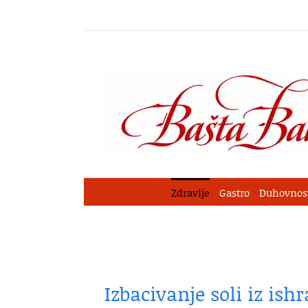
Skip
to
content
Zdravlje
Gastro
Duhovnos
Izbacivanje soli iz is