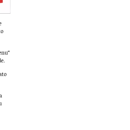
e
to
jenu“
e.
ato
a
u