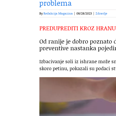
problema
By
Redakcija Magazina
|
08/28/2023
|
Zdravlje
PREDUPREDITI KROZ HRANU
Od ranije je dobro poznato 
preventive nastanka pojedi
Izbacivanje soli iz ishrane može 
skoro petinu, pokazali su podaci stu