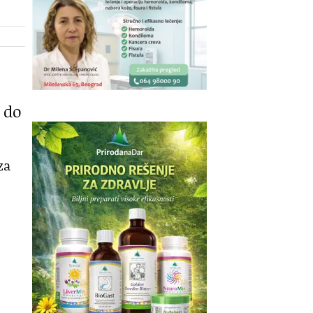
 do
za