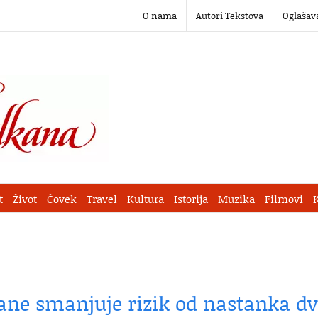
O nama
Autori Tekstova
Oglašav
t
Život
Čovek
Travel
Kultura
Istorija
Muzika
Filmovi
hrane smanjuje rizik od nastanka d