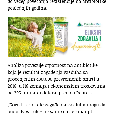
do većeg povećanja rezistencije na antibiotike
poslednjih godina.
Analiza povezuje otpornost na antibiotike
koja je rezultat zagađenja vazduha sa
procenjenim 480.000 prevremenih smrti u
2018. u 116 zemalja i ekonomskim troškovima
od 395 milijardi dolara, prenosi Reuters.
„Koristi kontrole zagađenja vazduha mogu da
budu dvostruke: ne samo da će smanjiti