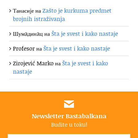
Танасије
на
Zašto je kurkuma predmet
brojnih istraživanja
Шумaдинaц
на
Šta je svest i kako nastaje
Profesor
на
Šta je svest i kako nastaje
Zirojević Marko
на
Šta je svest i kako
nastaje
Newsletter Bastabalkana
Budite u toku!