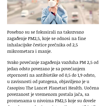
Posebno su se fokusirali na takozvano
zagađenje PM2,5, koje se odnosi na fine
inhalacijske čestice prečnika od 2,5
mikrometara i manje.
Svako povećanje zagađenja vazduha PM 2,5 od
jedan odsto povezano je sa povećanjem
otpornosti na antibiotike od 0,5 do 1,9 odsto,
u zavisnosti od patogena, objaviljeno je u
časopisu The Lancet Planetari Health. Uočena
povezanost je vremenom postala jača, sa
promenama u nivoima PM2,5 koje su dovele