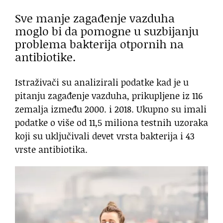
Sve manje zagađenje vazduha
moglo bi da pomogne u suzbijanju
problema bakterija otpornih na
antibiotike.
Istraživači su analizirali podatke kad je u
pitanju zagađenje vazduha, prikupljene iz 116
zemalja između 2000. i 2018. Ukupno su imali
podatke o više od 11,5 miliona testnih uzoraka
koji su uključivali devet vrsta bakterija i 43
vrste antibiotika.