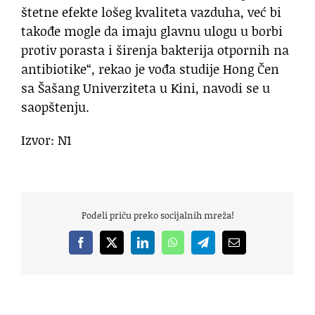
štetne efekte lošeg kvaliteta vazduha, već bi
takođe mogle da imaju glavnu ulogu u borbi
protiv porasta i širenja bakterija otpornih na
antibiotike“, rekao je vođa studije Hong Čen
sa Šašang Univerziteta u Kini, navodi se u
saopštenju.
Izvor: N1
Podeli priču preko socijalnih mreža!
Facebook
X
LinkedIn
WhatsApp
Telegram
Email