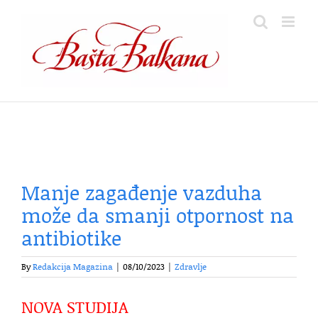
Skip
to
content
Manje zagađenje vazduha
može da smanji otpornost na
antibiotike
By
Redakcija Magazina
|
08/10/2023
|
Zdravlje
NOVA STUDIJA