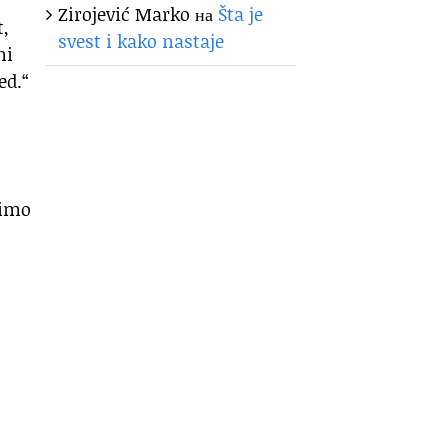
Zirojević Marko
на
Šta je
t,
svest i kako nastaje
ni
ed.“
žimo