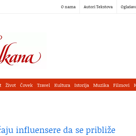
O nama
Autori Tekstova
Oglašav
t
Život
Čovek
Travel
Kultura
Istorija
Muzika
Filmovi
ju influensere da se približe