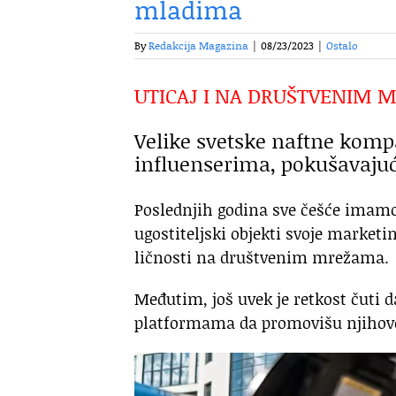
mladima
By
Redakcija Magazina
|
08/23/2023
|
Ostalo
UTICAJ I NA DRUŠTVENIM
Velike svetske naftne kompa
influenserima, pokušavajuć
Poslednjih godina sve češće imamo 
ugostiteljski objekti svoje market
ličnosti na društvenim mrežama.
Međutim, još uvek je retkost čuti
platformama da promovišu njihove