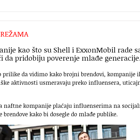
 MREŽAMA
nije kao što su Shell i ExxonMobil rade s
i da pridobiju poverenje mlađe generacije
prilike da vidimo kako brojni brendovi, kompanije il
inške aktivnosti usmeravaju preko influensera, uticaj
 da naftne kompanije plaćaju influenserima na socija
 brendove kako bi dosegle do mlađe publike.