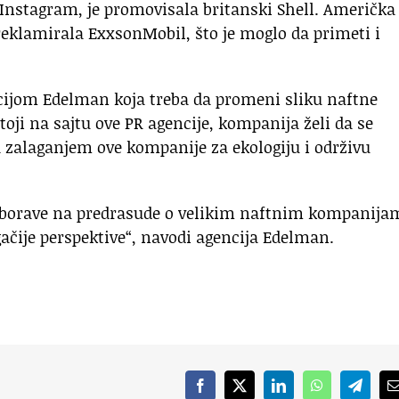
nstagram, je promovisala britanski Shell. Američka
 reklamirala ExxsonMobil, što je moglo da primeti i
ncijom Edelman koja treba da promeni sliku naftne
ji na sajtu ove PR agencije, kompanija želi da se
 zalaganjem ove kompanije za ekologiju i održivu
zaborave na predrasude o velikim naftnim kompanija
gačije perspektive“, navodi agencija Edelman.
Facebook
X
LinkedIn
WhatsApp
Telegr