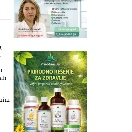
a
.
i
nih
lnim