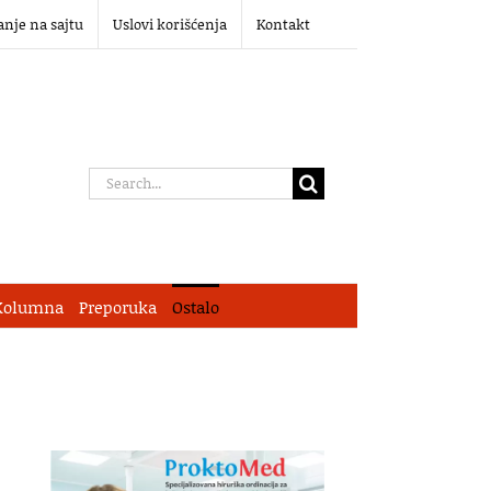
anje na sajtu
Uslovi korišćenja
Kontakt
Search
for:
Kolumna
Preporuka
Ostalo