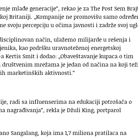
enje mlađe generacije“, rekao je za The Post Sem Braj
koj Britaniji. „Kompanije ne promovišu samo određe
e svoju percepciju u očima javnosti i zadrže svoj ugl
isciplinovan način, ulažemo milijarde u rešenja i
jenika, kao podršku uravnoteženoj energetskoj
ll-a Kertis Smit i dodao: „Obaveštavanje kupaca o tim
 društvenim mrežama je jedan od načina na koji te
ih marketinških aktivnosti.“
e, radi sa influenserima na edukaciji potrošača o
nagrađivanja“, rekla je Džuli King, portparol
ano Sangalang, koja ima 1,7 miliona pratilaca na