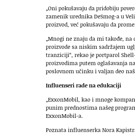
„Oni pokušavaju da pridobiju pover
zamenik urednika DeSmog-a u Veli
proizvod, već pokušavaju da promen
„Mnogi ne znaju da mi takođe, na d
proizvode sa niskim sadržajem ugl
tranziciji“, rekao je portparol She
proizvodima putem oglašavanja na
poslovnom učinku i valjan deo naš
Influenseri rade na edukaciji
„ExxonMobil, kao i mnoge kompanij
punim prednostima našeg programa 
ExxonMobil-a.
Poznata influenserka Nora Kapistr