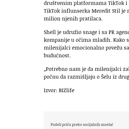
društvenim platformama TikTok i I
TikTok influnserka Meredit Stil je
milion njenih pratilaca.
Shell je udružio snage i sa PR age
kompanije u očima mladih. Kako sto
milenijalci emocionalno povežu sa
budućnost.
„Potrebno nam je da milenijalci 
počnu da razmišljaju o Šelu iz dru
Izvor: BIZlife
Podeli priču preko socijalnih mreža!