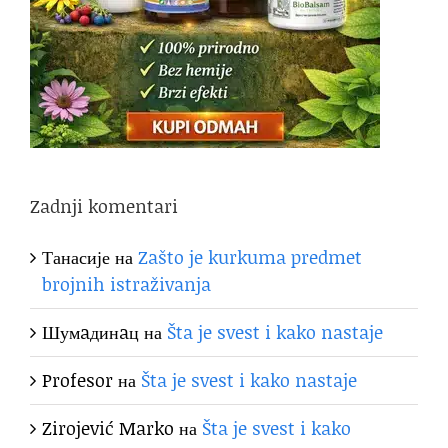
Zadnji komentari
Танасије
на
Zašto je kurkuma predmet
brojnih istraživanja
Шумaдинaц
на
Šta je svest i kako nastaje
Profesor
на
Šta je svest i kako nastaje
Zirojević Marko
на
Šta je svest i kako