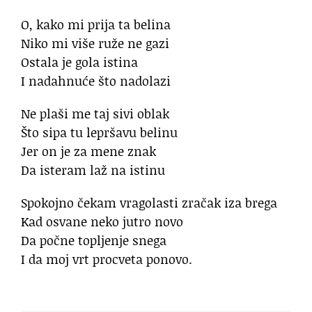
O, kako mi prija ta belina
Niko mi više ruže ne gazi
Ostala je gola istina
I nadahnuće što nadolazi
Ne plaši me taj sivi oblak
Što sipa tu lepršavu belinu
Jer on je za mene znak
Da isteram laž na istinu
Spokojno čekam vragolasti zračak iza brega
Kad osvane neko jutro novo
Da počne topljenje snega
I da moj vrt procveta ponovo.