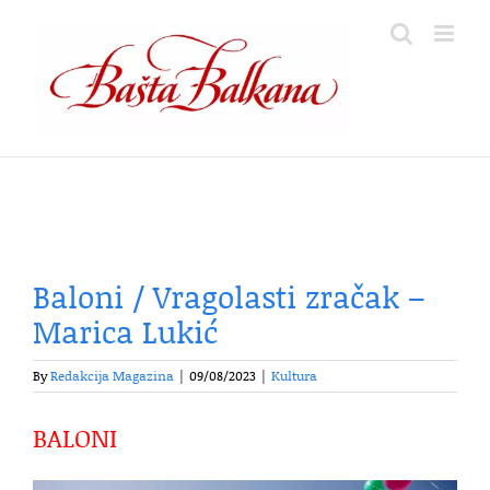
Skip
to
content
Baloni / Vragolasti zračak –
Marica Lukić
By
Redakcija Magazina
|
09/08/2023
|
Kultura
BALONI