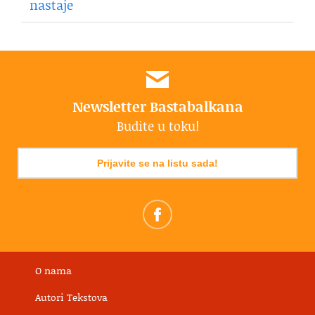
nastaje
Newsletter Bastabalkana
Budite u toku!
Prijavite se na listu sada!
O nama
Autori Tekstova