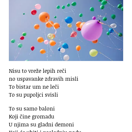
Nisu to vreže lepih reči
no uspavanke zdravih misli
To bistar um ne leči
To su pupoljci svisli
To su samo baloni
Koji čine gromadu
U njima su gladni demoni