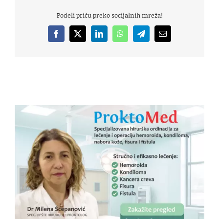
Podeli priču preko socijalnih mreža!
Facebook
X
LinkedIn
WhatsApp
Telegram
Email