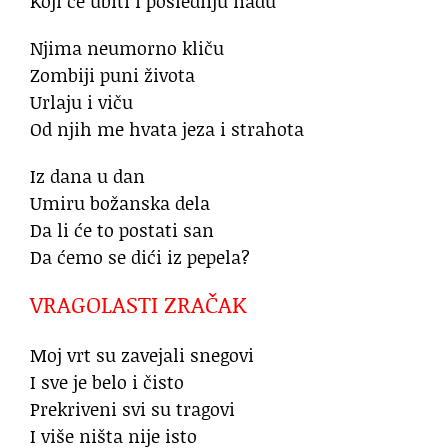
Koji će ubiti i poslednju nadu
Njima neumorno kliču
Zombiji puni života
Urlaju i viču
Od njih me hvata jeza i strahota
Iz dana u dan
Umiru božanska dela
Da li će to postati san
Da ćemo se dići iz pepela?
VRAGOLASTI ZRAČAK
Moj vrt su zavejali snegovi
I sve je belo i čisto
Prekriveni svi su tragovi
I više ništa nije isto