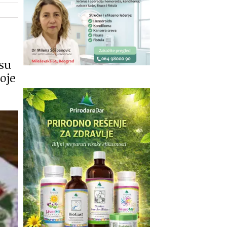
osu
oje