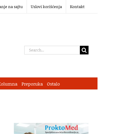
anje na sajtu
Uslovi korišćenja
Kontakt
Search
for:
Kolumna
Preporuka
Ostalo