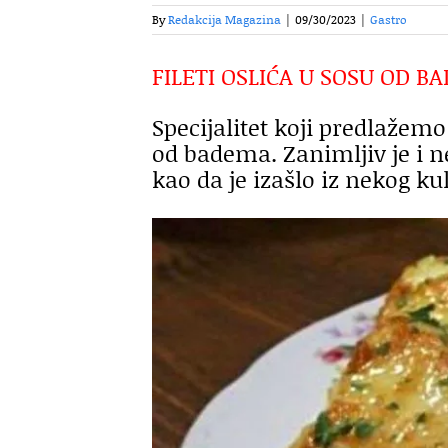
By
Redakcija Magazina
|
09/30/2023
|
Gastro
FILETI OSLIĆA U SOSU OD B
Specijalitet koji predlažemo
od badema. Zanimljiv je i n
kao da je izašlo iz nekog ku