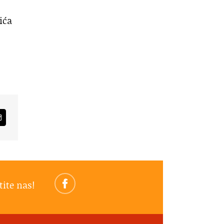
ića
am
Email
tite nas!