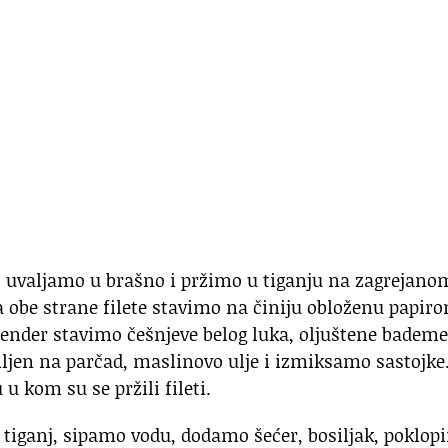
o, uvaljamo u brašno i pržimo u tiganju na zagrejano
 obe strane filete stavimo na činiju obloženu papir
ender stavimo češnjeve belog luka, oljuštene bademe
ljen na parčad, maslinovo ulje i izmiksamo sastojke
 kom su se pržili fileti.
 tiganj, sipamo vodu, dodamo šećer, bosiljak, poklo