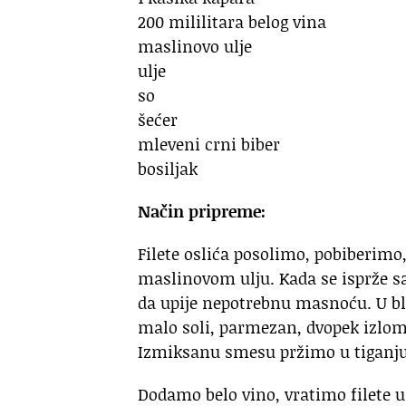
200 mililitara belog vina
maslinovo ulje
ulje
so
šećer
mleveni crni biber
bosiljak
Način pripreme:
Filete oslića posolimo, pobiberim
maslinovom ulju. Kada se isprže sa
da upije nepotrebnu masnoću. U bl
malo soli, parmezan, dvopek izlom
Izmiksanu smesu pržimo u tiganju u
Dodamo belo vino, vratimo filete u