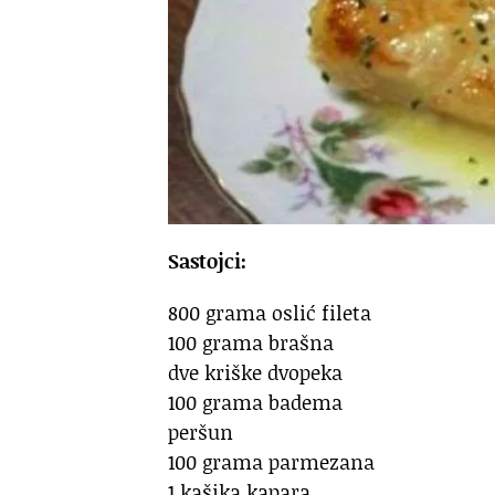
Sastojci:
800 grama oslić fileta
100 grama brašna
dve kriške dvopeka
100 grama badema
peršun
100 grama parmezana
1 kašika kapara