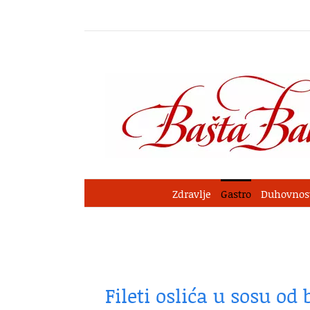
Skip
to
content
Zdravlje
Gastro
Duhovnos
Fileti oslića u sosu o