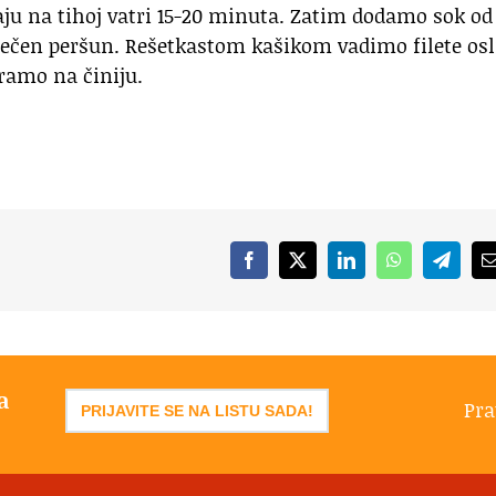
taju na tihoj vatri 15-20 minuta. Zatim dodamo sok od
isečen peršun. Rešetkastom kašikom vadimo filete osl
iramo na činiju.
Facebook
X
LinkedIn
WhatsApp
Telegr
a
Pra
PRIJAVITE SE NA LISTU SADA!