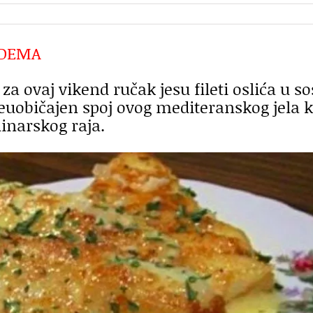
ADEMA
 za ovaj vikend ručak jesu fileti oslića u s
euobičajen spoj ovog mediteranskog jela k
linarskog raja.