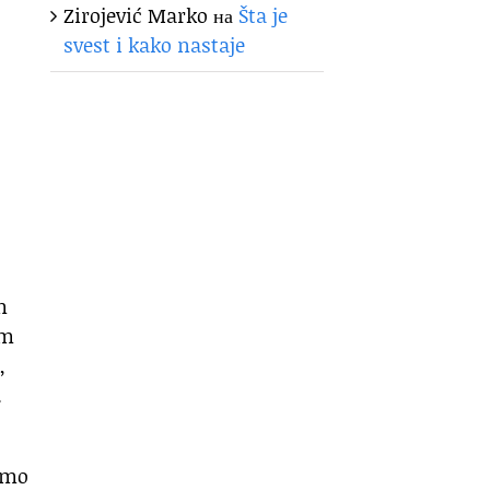
Zirojević Marko
на
Šta je
svest i kako nastaje
m
om
,
.
pimo