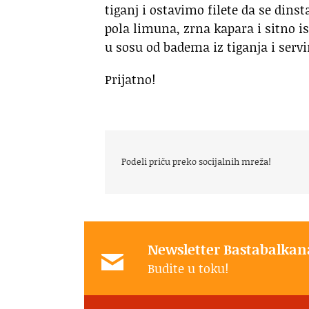
tiganj i ostavimo filete da se dins
pola limuna, zrna kapara i sitno 
u sosu od badema iz tiganja i serv
Prijatno!
Podeli priču preko socijalnih mreža!
Newsletter Bastabalkan
Budite u toku!