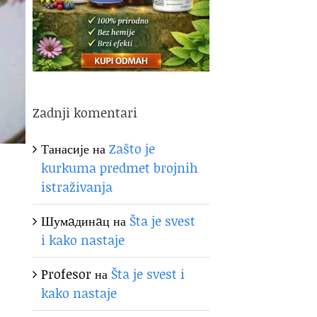
Zadnji komentari
Танасије
на
Zašto je
kurkuma predmet brojnih
istraživanja
Шумaдинaц
на
Šta je svest
i kako nastaje
Profesor
на
Šta je svest i
kako nastaje