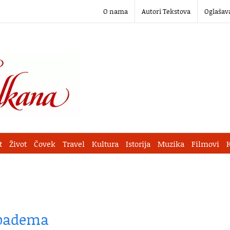
O nama
Autori Tekstova
Oglašav
t
Život
Čovek
Travel
Kultura
Istorija
Muzika
Filmovi
d badema