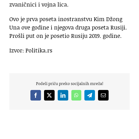
zvaničnici i vojna lica.
Ovo je prva poseta inostranstvu Kim Džong
Una ove godine i njegova druga poseta Rusiji.
Prošli put on je posetio Rusiju 2019. godine.
Izvor: Politika.rs
Podeli priču preko socijalnih mreža!
Facebook
X
LinkedIn
WhatsApp
Telegram
Email