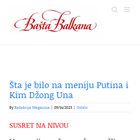
Skip
to
content
Šta je bilo na meniju Putina i
Kim Džong Una
By
Redakcija Magazina
|
09/14/2023
|
Ostalo
SUSRET NA NIVOU