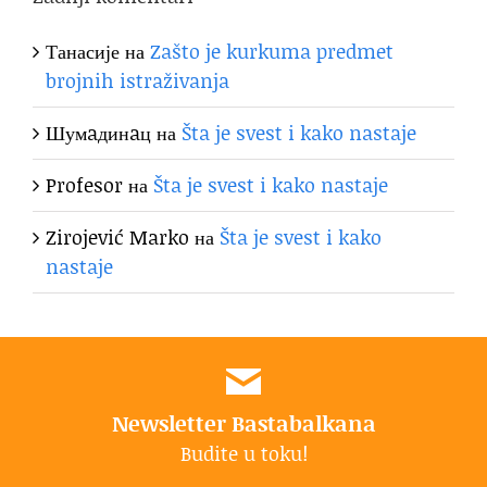
Танасије
на
Zašto je kurkuma predmet
brojnih istraživanja
Шумaдинaц
на
Šta je svest i kako nastaje
Profesor
на
Šta je svest i kako nastaje
Zirojević Marko
на
Šta je svest i kako
nastaje
Newsletter Bastabalkana
Budite u toku!