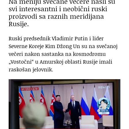
Na meniju svečane večere našli su
svi interesantni i neobični ruski
proizvodi sa raznih meridijana
Rusije.
Ruski predsednik Vladimir Putin i lider
Severne Koreje Kim Džong Un su na svečanoj
večeri nakon sastanka na kosmodromu
„Vostočni“ u Amurskoj oblasti Rusije imali
raskošan jelovnik.