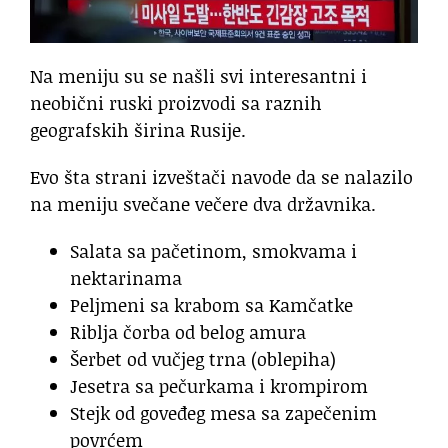
Na meniju su se našli svi interesantni i
neobični ruski proizvodi sa raznih
geografskih širina Rusije.
Evo šta strani izveštači navode da se nalazilo
na meniju svečane večere dva državnika.
Salata sa pačetinom, smokvama i
nektarinama
Peljmeni sa krabom sa Kamčatke
Riblja čorba od belog amura
Šerbet od vučjeg trna (oblepiha)
Jesetra sa pečurkama i krompirom
Stejk od goveđeg mesa sa zapečenim
povrćem