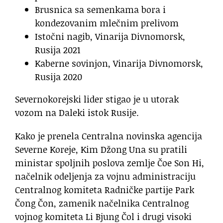
Brusnica sa semenkama bora i
kondezovanim mlečnim prelivom
Istočni nagib, Vinarija Divnomorsk,
Rusija 2021
Kaberne sovinjon, Vinarija Divnomorsk,
Rusija 2020
Severnokorejski lider stigao je u utorak
vozom na Daleki istok Rusije.
Kako je prenela Centralna novinska agencija
Severne Koreje, Kim Džong Una su pratili
ministar spoljnih poslova zemlje Čoe Son Hi,
načelnik odeljenja za vojnu administraciju
Centralnog komiteta Radničke partije Park
Čong Čon, zamenik načelnika Centralnog
vojnog komiteta Li Bjung Čol i drugi visoki