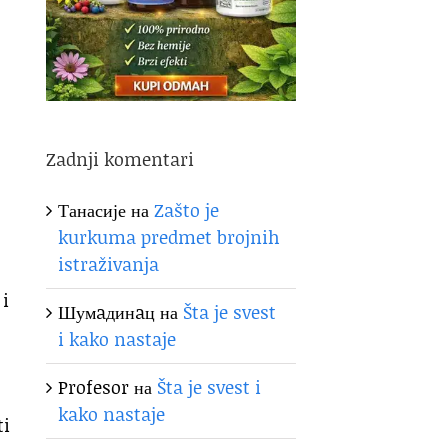
Zadnji komentari
Танасије
на
Zašto je
kurkuma predmet brojnih
istraživanja
 i
Шумaдинaц
на
Šta je svest
i kako nastaje
Profesor
на
Šta je svest i
kako nastaje
ti