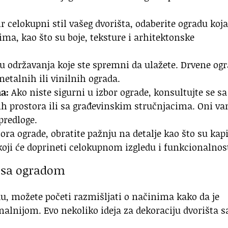
 celokupni stil vašeg dvorišta, odaberite ogradu koja
ma, kao što su boje, teksture i arhitektonske
u održavanja koje ste spremni da ulažete. Drvene og
etalnih ili vinilnih ograda.
a:
Ako niste sigurni u izbor ograde, konsultujte se sa
ih prostora ili sa građevinskim stručnjacima. Oni v
predloge.
ora ograde, obratite pažnju na detalje kao što su kapi
koji će doprineti celokupnom izgledu i funkcionalnost
a sa ogradom
u, možete početi razmišljati o načinima kako da je
nalnijom. Evo nekoliko ideja za dekoraciju dvorišta s