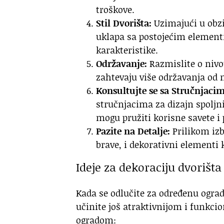
troškove.
Stil Dvorišta:
Uzimajući u obzir
uklapa sa postojećim elementi
karakteristike.
Održavanje:
Razmislite o nivo
zahtevaju više održavanja od m
Konsultujte se sa Stručnjacim
stručnjacima za dizajn spoljn
mogu pružiti korisne savete i 
Pazite na Detalje:
Prilikom izb
brave, i dekorativni elementi 
Ideje za dekoraciju dvorišt
Kada se odlučite za određenu ograd
učinite još atraktivnijom i funkcio
ogradom: