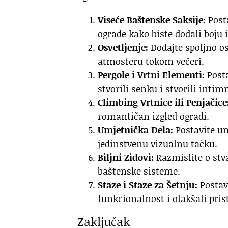
Viseće Baštenske Saksije:
Posta
ograde kako biste dodali boju i
Osvetljenje:
Dodajte spoljno os
atmosferu tokom večeri.
Pergole i Vrtni Elementi:
Posta
stvorili senku i stvorili inti
Climbing Vrtnice ili Penjačice
romantičan izgled ogradi.
Umjetnička Dela:
Postavite um
jedinstvenu vizualnu tačku.
Biljni Zidovi:
Razmislite o stva
baštenske sisteme.
Staze i Staze za Šetnju:
Postavi
funkcionalnost i olakšali pris
Zaključak