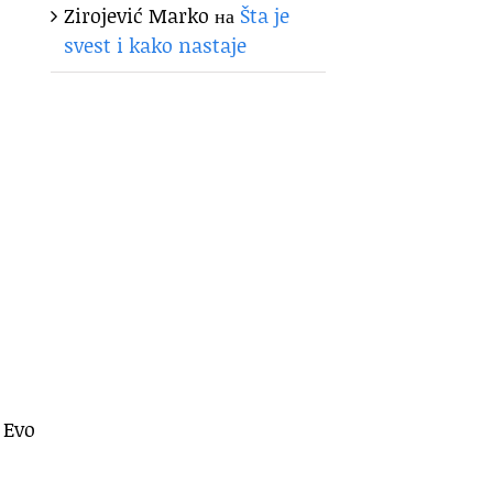
Zirojević Marko
на
Šta je
svest i kako nastaje
 Evo