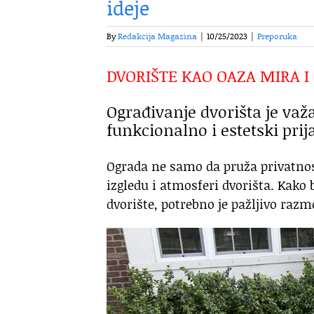
ideje
By
Redakcija Magazina
|
10/25/2023
|
Preporuka
DVORIŠTE KAO OAZA MIRA I
Ograđivanje dvorišta je važ
funkcionalno i estetski prij
Ograda ne samo da pruža privatnos
izgledu i atmosferi dvorišta. Kako 
dvorište, potrebno je pažljivo razmo