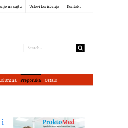
anje na sajtu
Uslovi korišćenja
Kontakt
Search
for:
Kolumna
Preporuka
Ostalo
 i