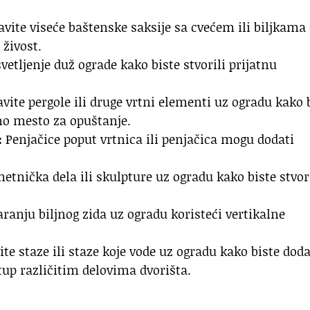
vite viseće baštenske saksije sa cvećem ili biljkama
 živost.
vetljenje duž ograde kako biste stvorili prijatnu
vite pergole ili druge vrtni elementi uz ogradu kako 
mno mesto za opuštanje.
:
Penjačice poput vrtnica ili penjačica mogu dodati
etnička dela ili skulpture uz ogradu kako biste stvor
ranju biljnog zida uz ogradu koristeći vertikalne
te staze ili staze koje vode uz ogradu kako biste doda
tup različitim delovima dvorišta.