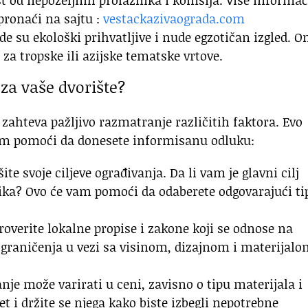
st od nepoželjnih prolaznika i komšija. Više informac
pronaći na sajtu :
vestackazivaograda.com
 su ekološki prihvatljive i nude egzotičan izgled. O
 za tropske ili azijske tematske vrtove.
za vaše dvorište?
 zahteva pažljivo razmatranje različitih faktora. Evo
vam pomoći da donesete informisanu odluku:
ite svoje ciljeve ograđivanja. Da li vam je glavni cilj
etika? Ovo će vam pomoći da odaberete odgovarajući ti
roverite lokalne propise i zakone koji se odnose na
 ograničenja u vezi sa visinom, dizajnom i materijal
nje može varirati u ceni, zavisno o tipu materijala i
et i držite se njega kako biste izbegli nepotrebne