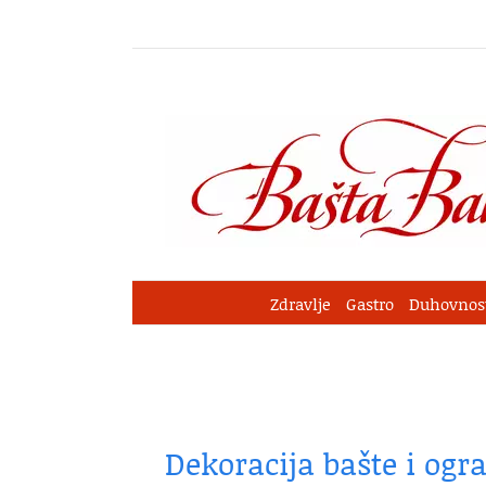
Skip
to
content
Zdravlje
Gastro
Duhovnos
Dekoracija bašte i ogr