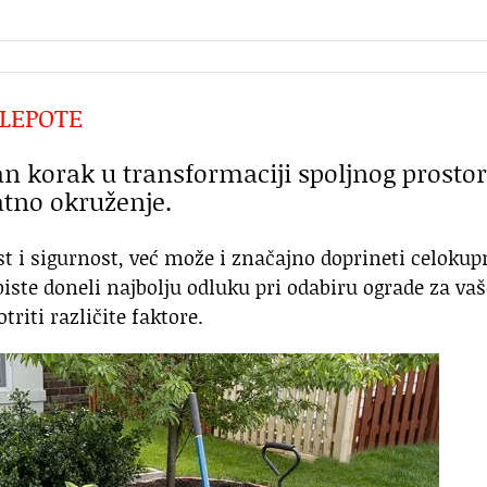
 LEPOTE
an korak u transformaciji spoljnog prosto
atno okruženje.
t i sigurnost, već može i značajno doprineti celoku
biste doneli najbolju odluku pri odabiru ograde za vaš
triti različite faktore.