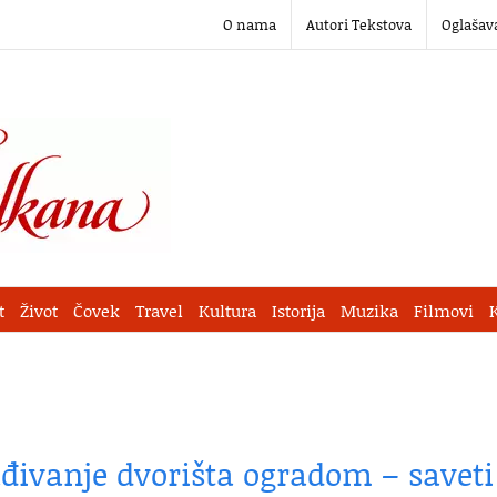
O nama
Autori Tekstova
Oglašav
t
Život
Čovek
Travel
Kultura
Istorija
Muzika
Filmovi
ađivanje dvorišta ogradom – saveti