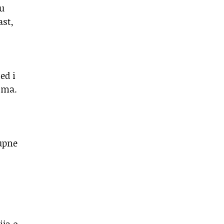
ju
ast,
ed i
ima.
tupne