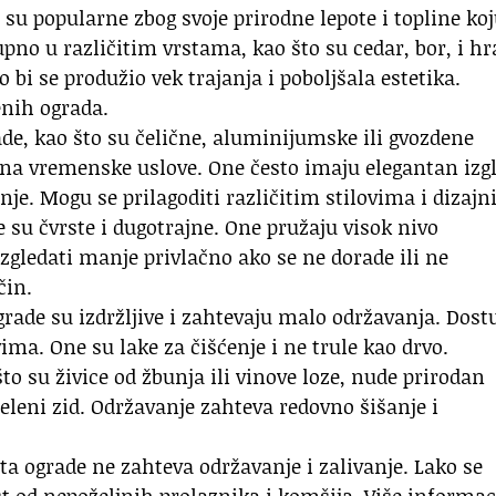
su popularne zbog svoje prirodne lepote i topline ko
upno u različitim vrstama, kao što su cedar, bor, i hr
ko bi se produžio vek trajanja i poboljšala estetika.
enih ograda.
e, kao što su čelične, aluminijumske ili gvozdene
e na vremenske uslove. One često imaju elegantan izgl
e. Mogu se prilagoditi različitim stilovima i dizajn
 su čvrste i dugotrajne. One pružaju visok nivo
 izgledati manje privlačno ako se ne dorade ili ne
čin.
grade su izdržljive i zahtevaju malo održavanja. Dos
vima. One su lake za čišćenje i ne trule kao drvo.
to su živice od žbunja ili vinove loze, nude prirodan
zeleni zid. Održavanje zahteva redovno šišanje i
ta ograde ne zahteva održavanje i zalivanje. Lako se