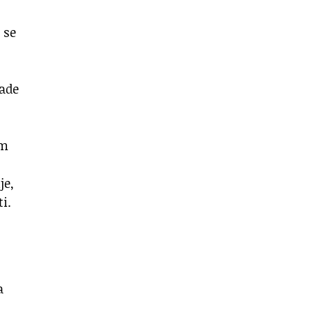
 se
rade
am
je,
i.
a