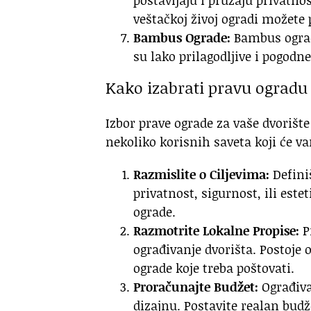
postavljaju i pružaju privatno
veštačkoj živoj ogradi možete 
Bambus Ograde:
Bambus ograde
su lako prilagodljive i pogodne
Kako izabrati pravu ogradu 
Izbor prave ograde za vaše dvorište
nekoliko korisnih saveta koji će 
Razmislite o Ciljevima:
Definiš
privatnost, sigurnost, ili est
ograde.
Razmotrite Lokalne Propise:
P
ograđivanje dvorišta. Postoje
ograde koje treba poštovati.
Proračunajte Budžet:
Ograđiva
dizajnu. Postavite realan budž