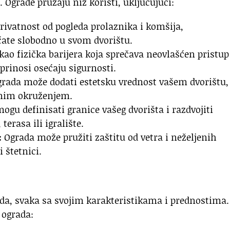
. Ograde pružaju niz koristi, uključujući:
rivatnost od pogleda prolaznika i komšija,
ate slobodno u svom dvorištu.
kao fizička barijera koja sprečava neovlašćen pristup
prinosi osećaju sigurnosti.
rada može dodati estetsku vrednost vašem dvorištu,
jnim okruženjem.
gu definisati granice vašeg dvorišta i razdvojiti
 terasa ili igralište.
:
Ograda može pružiti zaštitu od vetra i neželjenih
 štetnici.
ada, svaka sa svojim karakteristikama i prednostima.
 ograda: