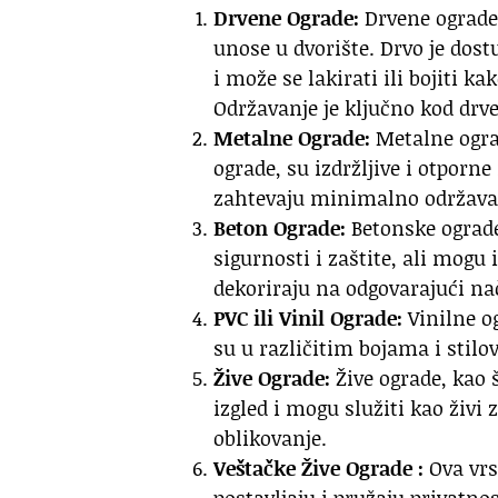
Drvene Ograde:
Drvene ograde 
unose u dvorište. Drvo je dost
i može se lakirati ili bojiti ka
Održavanje je ključno kod drv
Metalne Ograde:
Metalne ograd
ograde, su izdržljive i otporn
zahtevaju minimalno održavanj
Beton Ograde:
Betonske ograde
sigurnosti i zaštite, ali mogu
dekoriraju na odgovarajući na
PVC ili Vinil Ograde:
Vinilne o
su u različitim bojama i stilo
Žive Ograde:
Žive ograde, kao š
izgled i mogu služiti kao živi 
oblikovanje.
Veštačke Žive Ograde :
Ova vrs