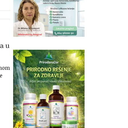
ra u
pnom
e