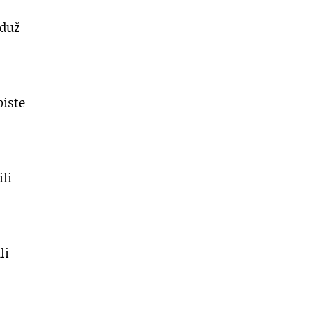
 duž
biste
ili
li