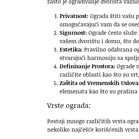
zašto je ograđivanje dvorišta važno
Privatnost:
Ograda štiti vašu p
omogućavajući vam da se oseć
Sigurnost:
Ograde često služe 
vašem dvorištu i domu, što do
Estetika:
Pravilno odabrana og
stvarajući harmoniju sa spol
Definisanje Prostora:
Ograde mo
različite oblasti kao što su vrt,
Zaštita od Vremenskih Uslova
elemenata kao što su prašina i
Vrste ograda:
Postoji mnogo različitih vrsta ogr
nekoliko najčešće korišćenih vrsta