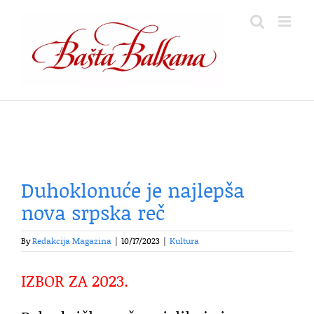
Skip
to
content
Duhoklonuće je najlepša
nova srpska reč
By
Redakcija Magazina
|
10/17/2023
|
Kultura
IZBOR ZA 2023.