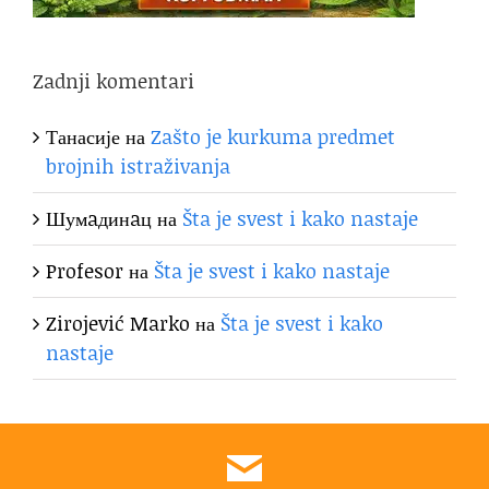
Zadnji komentari
Танасије
на
Zašto je kurkuma predmet
brojnih istraživanja
Шумaдинaц
на
Šta je svest i kako nastaje
Profesor
на
Šta je svest i kako nastaje
Zirojević Marko
на
Šta je svest i kako
nastaje