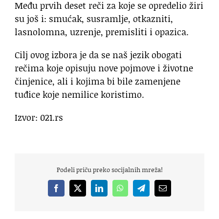
Među prvih deset reči za koje se opredelio žiri
su još i: smućak, susramlje, otkazniti,
lasnolomna, uzrenje, premisliti i opazica.
Cilj ovog izbora je da se naš jezik obogati
rečima koje opisuju nove pojmove i životne
činjenice, ali i kojima bi bile zamenjene
tuđice koje nemilice koristimo.
Izvor: 021.rs
Podeli priču preko socijalnih mreža!
Facebook
X
LinkedIn
WhatsApp
Telegram
Email