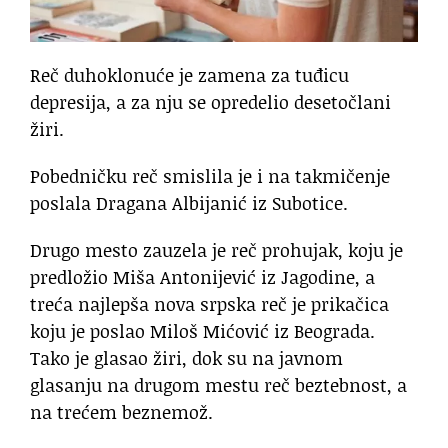
Reč duhoklonuće je zamena za tuđicu
depresija, a za nju se opredelio desetočlani
žiri.
Pobedničku reč smislila je i na takmičenje
poslala Dragana Albijanić iz Subotice.
Drugo mesto zauzela je reč prohujak, koju je
predložio Miša Antonijević iz Jagodine, a
treća najlepša nova srpska reč je prikačica
koju je poslao Miloš Mićović iz Beograda.
Tako je glasao žiri, dok su na javnom
glasanju na drugom mestu reč beztebnost, a
na trećem beznemož.