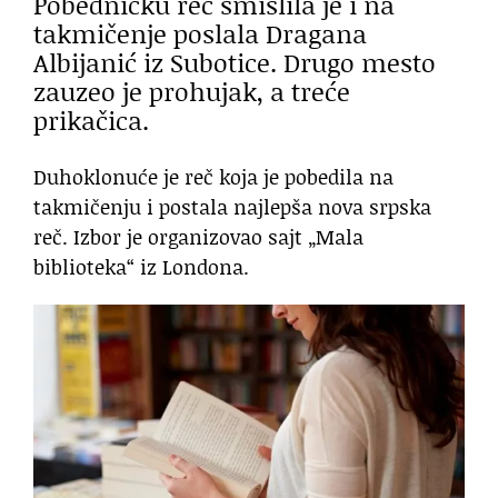
Pobedničku reč smislila je i na
takmičenje poslala Dragana
Albijanić iz Subotice. Drugo mesto
zauzeo je prohujak, a treće
prikačica.
Duhoklonuće je reč koja je pobedila na
takmičenju i postala najlepša nova srpska
reč. Izbor je organizovao sajt „Mala
biblioteka“ iz Londona.