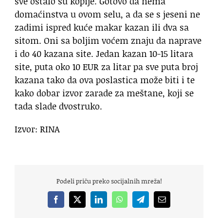
sve ostalo su kopije. Gotovo da nema
domaćinstva u ovom selu, a da se s jeseni ne
zadimi ispred kuće makar kazan ili dva sa
sitom. Oni sa boljim voćem znaju da naprave
i do 40 kazana site. Jedan kazan 10-15 litara
site, puta oko 10 EUR za litar pa sve puta broj
kazana tako da ova poslastica može biti i te
kako dobar izvor zarade za meštane, koji se
tada slade dvostruko.
Izvor: RINA
Podeli priču preko socijalnih mreža!
Facebook
X
LinkedIn
WhatsApp
Telegram
Email