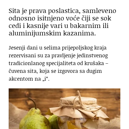
Sita je prava poslastica, samleveno
odnosno isitnjeno voće čiji se sok
cedi i kasnije vari u bakarnim ili
aluminijumskim kazanima.
Jesenji dani u selima prijepoljskog kraja
rezervisani su za pravljenje jedinstvenog
tradicionlanog specijaliteta od krušaka –
čuvena sita, koja se izgovora sa dugim
akcentom na „i“.