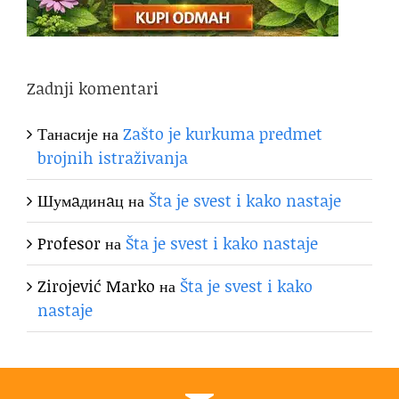
Zadnji komentari
Танасије
на
Zašto je kurkuma predmet
brojnih istraživanja
Шумaдинaц
на
Šta je svest i kako nastaje
Profesor
на
Šta je svest i kako nastaje
Zirojević Marko
на
Šta je svest i kako
nastaje