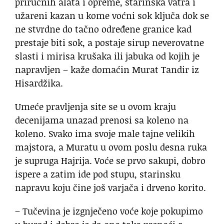
priručnih alata i opreme, starinska vatra i
užareni kazan u kome voćni sok ključa dok se
ne stvrdne do tačno određene granice kad
prestaje biti sok, a postaje sirup neverovatne
slasti i mirisa krušaka ili jabuka od kojih je
napravljen – kaže domaćin Murat Tandir iz
Hisardžika.
Umeće pravljenja site se u ovom kraju
decenijama unazad prenosi sa koleno na
koleno. Svako ima svoje male tajne velikih
majstora, a Muratu u ovom poslu desna ruka
je supruga Hajrija. Voće se prvo sakupi, dobro
ispere a zatim ide pod stupu, starinsku
napravu koju čine još varjača i drveno korito.
– Tučevina je izgnječeno voće koje pokupimo