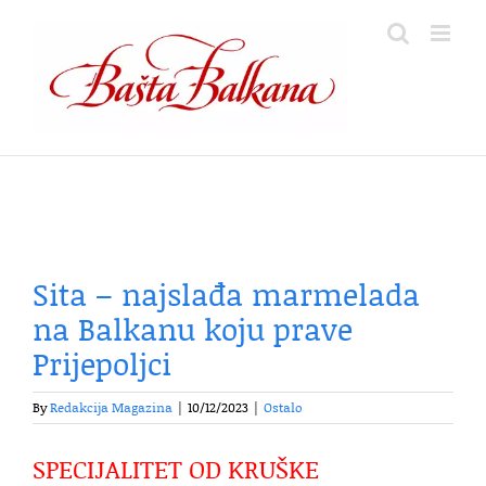
Skip
to
content
Sita – najslađa marmelada
na Balkanu koju prave
Prijepoljci
By
Redakcija Magazina
|
10/12/2023
|
Ostalo
SPECIJALITET OD KRUŠKE