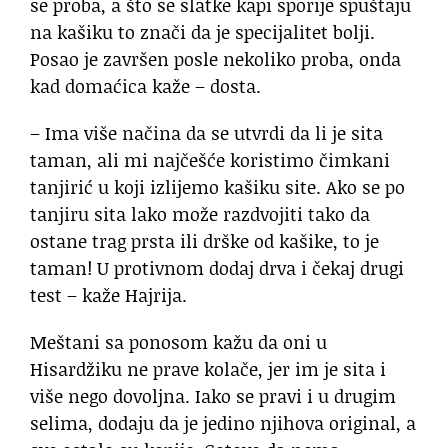
se proba, a što se slatke kapi sporije spuštaju
na kašiku to znači da je specijalitet bolji.
Posao je završen posle nekoliko proba, onda
kad domaćica kaže – dosta.
– Ima više načina da se utvrdi da li je sita
taman, ali mi najčešće koristimo čimkani
tanjirić u koji izlijemo kašiku site. Ako se po
tanjiru sita lako može razdvojiti tako da
ostane trag prsta ili drške od kašike, to je
taman! U protivnom dodaj drva i čekaj drugi
test – kaže Hajrija.
Meštani sa ponosom kažu da oni u
Hisardžiku ne prave kolače, jer im je sita i
više nego dovoljna. Iako se pravi i u drugim
selima, dodaju da je jedino njihova original, a