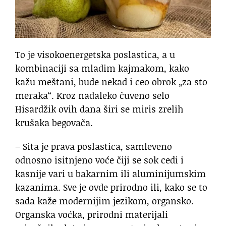
To je visokoenergetska poslastica, a u
kombinaciji sa mladim kajmakom, kako
kažu meštani, bude nekad i ceo obrok „za sto
meraka“. Kroz nadaleko čuveno selo
Hisardžik ovih dana širi se miris zrelih
krušaka begovača.
– Sita je prava poslastica, samleveno
odnosno isitnjeno voće čiji se sok cedi i
kasnije vari u bakarnim ili aluminijumskim
kazanima. Sve je ovde prirodno ili, kako se to
sada kaže modernijim jezikom, organsko.
Organska voćka, prirodni materijali