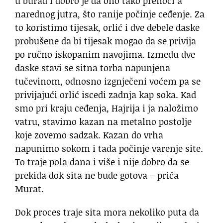
u burad i dobro je da ono tako prenoći a
narednog jutra, što ranije počinje ceđenje. Za
to koristimo tijesak, orlić i dve debele daske
probušene da bi tijesak mogao da se privija
po ručno iskopanim navojima. Između dve
daske stavi se sitna torba napunjena
tučevinom, odnosno izgnječeni voćem pa se
privijajući orlić iscedi zadnja kap soka. Kad
smo pri kraju ceđenja, Hajrija i ja naložimo
vatru, stavimo kazan na metalno postolje
koje zovemo sadzak. Kazan do vrha
napunimo sokom i tada počinje varenje site.
To traje pola dana i više i nije dobro da se
prekida dok sita ne bude gotova – priča
Murat.
Dok proces traje sita mora nekoliko puta da