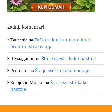
Zadnji komentari
Танасије
на
Zašto je kurkuma predmet
brojnih istraživanja
Шумaдинaц
на
Šta je svest i kako nastaje
Profesor
на
Šta je svest i kako nastaje
Zirojević Marko
на
Šta je svest i kako
nastaje