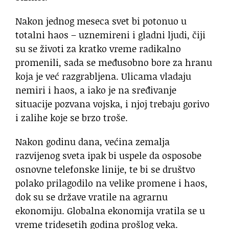
Nakon jednog meseca svet bi potonuo u
totalni haos – uznemireni i gladni ljudi, čiji
su se životi za kratko vreme radikalno
promenili, sada se međusobno bore za hranu
koja je već razgrabljena. Ulicama vladaju
nemiri i haos, a iako je na sređivanje
situacije pozvana vojska, i njoj trebaju gorivo
i zalihe koje se brzo troše.
Nakon godinu dana, većina zemalja
razvijenog sveta ipak bi uspele da osposobe
osnovne telefonske linije, te bi se društvo
polako prilagodilo na velike promene i haos,
dok su se države vratile na agrarnu
ekonomiju. Globalna ekonomija vratila se u
vreme tridesetih godina prošlog veka.