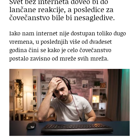
Svet bez interneta doveo bi do
lančane reakcije, a posledice za
čovečanstvo bile bi nesagledive.
Iako nam internet nije dostupan toliko dugo
vremena, u poslednjih više od dvadeset
godina čini se kako je celo čovečanstvo
postalo zavisno od mreže svih mreža.