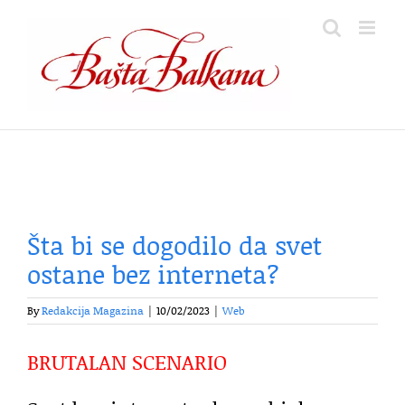
Skip
to
content
Šta bi se dogodilo da svet
ostane bez interneta?
By
Redakcija Magazina
|
10/02/2023
|
Web
BRUTALAN SCENARIO