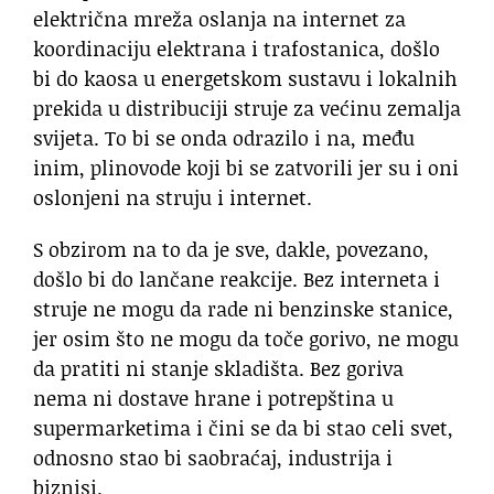
električna mreža oslanja na internet za
koordinaciju elektrana i trafostanica, došlo
bi do kaosa u energetskom sustavu i lokalnih
prekida u distribuciji struje za većinu zemalja
svijeta. To bi se onda odrazilo i na, među
inim, plinovode koji bi se zatvorili jer su i oni
oslonjeni na struju i internet.
S obzirom na to da je sve, dakle, povezano,
došlo bi do lančane reakcije. Bez interneta i
struje ne mogu da rade ni benzinske stanice,
jer osim što ne mogu da toče gorivo, ne mogu
da pratiti ni stanje skladišta. Bez goriva
nema ni dostave hrane i potrepština u
supermarketima i čini se da bi stao celi svet,
odnosno stao bi saobraćaj, industrija i
biznisi.