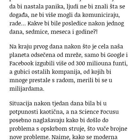
da bi nastala panika, ljudi ne bi znali šta se
događa, ne bi više mogli da komuniciraju,
rade… Kakve bi bile posledice nakon jednog
dana, sedmice, meseca i godine?!
Na kraju prvog dana nakon što je cela naša
planeta odsečena od mreže, samo bi Google i
Facebook izgubili više od 300 miliouna funti,
a gubici ostalih kompanija, od kojih bi
mnoge prestale s radom, merili bi se u
milijardama.
Situacija nakon tjedan dana bila bi u
potpunosti kaotična, a na Science Focusu
posebno naglašavaju kako bi došlo do
problema s opskrbom struje, što vuče brojne
nove probleme. Naime, kako se moderna