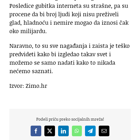
Posledice gubitka interneta su strašne, pa su
procene da bi broj ljudi koji nisu preživeli
glad, hladnoću i nemire mogao da iznosi čak
oko milijardu.
Naravno, to su sve nagađanja i zaista je teško
predvideti kako bi izgledao takav svet i
možemo se samo nadati kako to nikada
nećemo saznati.
Izvor: Zimo.hr
Podeli priču preko socijalnih mreža!
Facebook
X
LinkedIn
WhatsApp
Telegram
Email