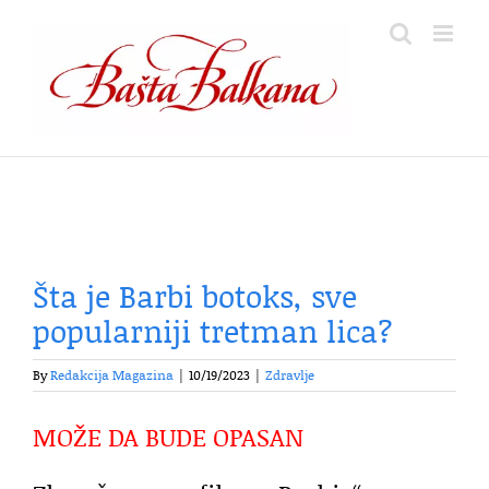
Skip
to
content
Šta je Barbi botoks, sve
popularniji tretman lica?
By
Redakcija Magazina
|
10/19/2023
|
Zdravlje
MOŽE DA BUDE OPASAN