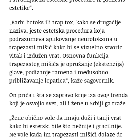
estetike“.
„Barbi botoks ili trap tox, kako se drugačije
naziva, jeste estetska procedura koja
podrazumeva aplikovanje neurotoksina u
trapezasti mišić kako bi se vizuelno stvorio
vitak i izdužen vrat. Osnovna funkcija
trapezastog mišića je opružanje (ekstenzija)
glave, podizanje ramena i međusobno
približavanje lopatica“, kaže sagovornik.
On priča i šta se zapravo krije iza ovog trenda
koji je osvojio svet, ali i žene u Srbiji ga traže.
„Žene obično vole da imaju duži i tanji vrat
kako bi estetski bile što nežnije i gracilnije.
Ne vole kada im trapezasti mišići dolaze do