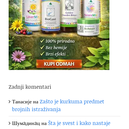
Zadnji komentari
Танасије
на
Zašto je kurkuma predmet
brojnih istraživanja
Шумaдинaц
на
Šta je svest i kako nastaje