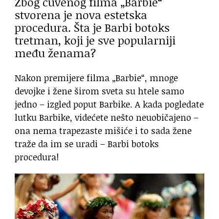
Zbog čuvenog filma „Barbie“
stvorena je nova estetska
procedura. Šta je Barbi botoks
tretman, koji je sve popularniji
među ženama?
Nakon premijere filma „Barbie“, mnoge
devojke i žene širom sveta su htele samo
jedno – izgled poput Barbike. A kada pogledate
lutku Barbike, videćete nešto neuobičajeno –
ona nema trapezaste mišiće i to sada žene
traže da im se uradi – Barbi botoks
procedura!