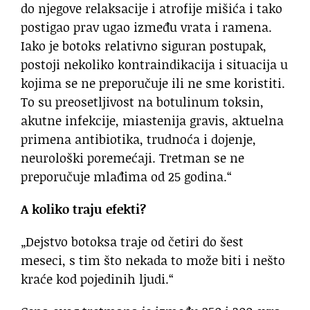
do njegove relaksacije i atrofije mišića i tako
postigao prav ugao između vrata i ramena.
Iako je botoks relativno siguran postupak,
postoji nekoliko kontraindikacija i situacija u
kojima se ne preporučuje ili ne sme koristiti.
To su preosetljivost na botulinum toksin,
akutne infekcije, miastenija gravis, aktuelna
primena antibiotika, trudnoća i dojenje,
neurološki poremećaji. Tretman se ne
preporučuje mlađima od 25 godina.“
A koliko traju efekti?
„Dejstvo botoksa traje od četiri do šest
meseci, s tim što nekada to može biti i nešto
kraće kod pojedinih ljudi.“