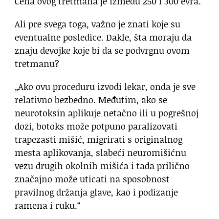
Cena ovog tretmana je između 250 i 300 evra.
Ali pre svega toga, važno je znati koje su
eventualne posledice. Dakle, šta moraju da
znaju devojke koje bi da se podvrgnu ovom
tretmanu?
„Ako ovu proceduru izvodi lekar, onda je sve
relativno bezbedno. Međutim, ako se
neurotoksin aplikuje netačno ili u pogrešnoj
dozi, botoks može potpuno paralizovati
trapezasti mišić, migrirati s originalnog
mesta aplikovanja, slabeći neuromišićnu
vezu drugih okolnih mišića i tada prilično
značajno može uticati na sposobnost
pravilnog držanja glave, kao i podizanje
ramena i ruku.“