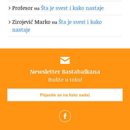
Profesor
на
Šta je svest i kako nastaje
Zirojević Marko
на
Šta je svest i kako
nastaje
Newsletter Bastabalkana
Budite u toku!
Prijavite se na listu sada!