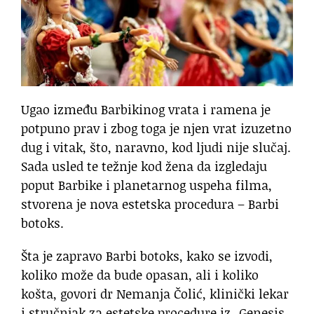
Ugao između Barbikinog vrata i ramena je
potpuno prav i zbog toga je njen vrat izuzetno
dug i vitak, što, naravno, kod ljudi nije slučaj.
Sada usled te težnje kod žena da izgledaju
poput Barbike i planetarnog uspeha filma,
stvorena je nova estetska procedura – Barbi
botoks.
Šta je zapravo Barbi botoks, kako se izvodi,
koliko može da bude opasan, ali i koliko
košta, govori dr Nemanja Čolić, klinički lekar
i stručnjak za estetske procedure iz „Genesis