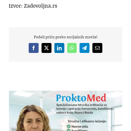
Izvor: Zadovoljna.rs
Podeli priču preko socijalnih mreža!
Facebook
X
LinkedIn
WhatsApp
Telegram
Email