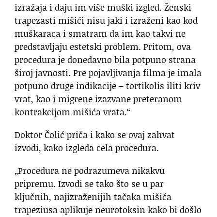
izražaja i daju im više muški izgled. Ženski
trapezasti mišići nisu jaki i izraženi kao kod
muškaraca i smatram da im kao takvi ne
predstavljaju estetski problem. Pritom, ova
procedura je donedavno bila potpuno strana
široj javnosti. Pre pojavljivanja filma je imala
potpuno druge indikacije – tortikolis iliti kriv
vrat, kao i migrene izazvane preteranom
kontrakcijom mišića vrata.“
Doktor Čolić priča i kako se ovaj zahvat
izvodi, kako izgleda cela procedura.
„Procedura ne podrazumeva nikakvu
pripremu. Izvodi se tako što se u par
ključnih, najizraženijih tačaka mišića
trapeziusa aplikuje neurotoksin kako bi došlo