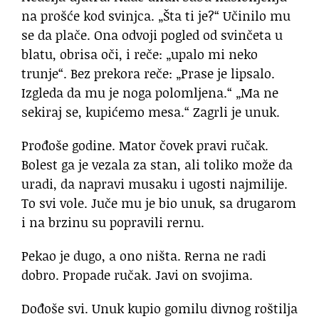
na prošće kod svinjca. „Šta ti je?“ Učinilo mu
se da plače. Ona odvoji pogled od svinčeta u
blatu, obrisa oči, i reče: „upalo mi neko
trunje“. Bez prekora reče: „Prase je lipsalo.
Izgleda da mu je noga polomljena.“ „Ma ne
sekiraj se, kupićemo mesa.“ Zagrli je unuk.
Prođoše godine. Mator čovek pravi ručak.
Bolest ga je vezala za stan, ali toliko može da
uradi, da napravi musaku i ugosti najmilije.
To svi vole. Juče mu je bio unuk, sa drugarom
i na brzinu su popravili rernu.
Pekao je dugo, a ono ništa. Rerna ne radi
dobro. Propade ručak. Javi on svojima.
Dođoše svi. Unuk kupio gomilu divnog roštilja