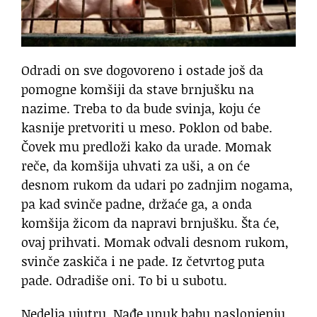
Odradi on sve dogovoreno i ostade još da
pomogne komšiji da stave brnjušku na
nazime. Treba to da bude svinja, koju će
kasnije pretvoriti u meso. Poklon od babe.
Čovek mu predloži kako da urade. Momak
reče, da komšija uhvati za uši, a on će
desnom rukom da udari po zadnjim nogama,
pa kad svinče padne, držaće ga, a onda
komšija žicom da napravi brnjušku. Šta će,
ovaj prihvati. Momak odvali desnom rukom,
svinče zaskiča i ne pade. Iz četvrtog puta
pade. Odradiše oni. To bi u subotu.
Nedelja ujutru. Nađe unuk babu naslonjenju