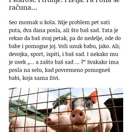
računa…
Seo momak u kola. Nije problem pet sati
puta, dva dana posla, ali što baš sad. Tata je
rekao da baš ovaj petak, pa do nedelje, ode do
babe i pomogne joj. Voli unuk babu, jako. Ali;
devojka, sport, ispiti, i baš sad. I nekako mu
je uvek „… a zašto baš sad … ?“ Svakako ima
posla na selu, kad povremeno pomogneš
babi, koja sama živi.