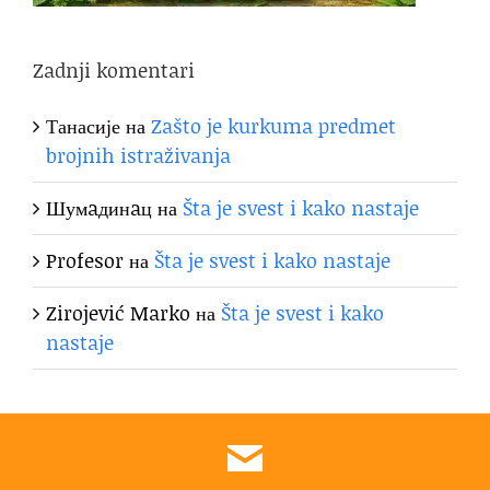
Zadnji komentari
Танасије
на
Zašto je kurkuma predmet
brojnih istraživanja
Шумaдинaц
на
Šta je svest i kako nastaje
Profesor
на
Šta je svest i kako nastaje
Zirojević Marko
на
Šta je svest i kako
nastaje