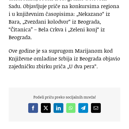
Sadu. Objavljuje priče na konkursima regiona
i u književnim časopisima: „Nekazano“ iz
Bara, „Zvezdani kolodvor“ iz Beograda,
“Čitanica” – Bela Crkva i „Zeleni konj“ iz
Beograda.
Ove godine je sa suprugom Marijanom kod
Književne omladine Srbija iz Beograda objavio
zajedničku zbirku priča „U dva pera“.
Podeli priču preko socijalnih mreža!
Facebook
X
LinkedIn
WhatsApp
Telegram
Email