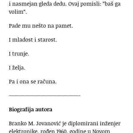
i nasmejan gleda dedu. Ovaj pomisli: “baš ga
volim“.
Pade mu nešto na pamet.
I mladost i starost.
I trunje.
I želja.
Pa i ona se računa.
—————————————-
Biografija autora
Branko M. Jovanović je diplomirani inženjer
elektronike, rođen 1960. godine u Novom