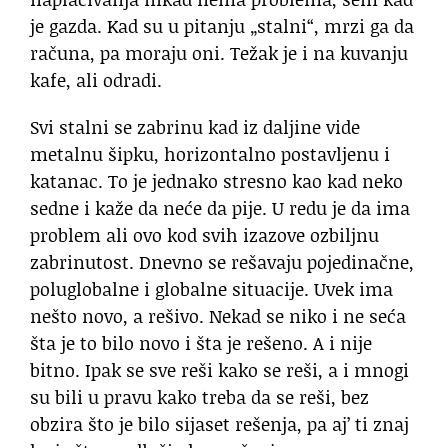
je gazda. Kad su u pitanju „stalni“, mrzi ga da
računa, pa moraju oni. Težak je i na kuvanju
kafe, ali odradi.
Svi stalni se zabrinu kad iz daljine vide
metalnu šipku, horizontalno postavljenu i
katanac. To je jednako stresno kao kad neko
sedne i kaže da neće da pije. U redu je da ima
problem ali ovo kod svih izazove ozbiljnu
zabrinutost. Dnevno se rešavaju pojedinačne,
poluglobalne i globalne situacije. Uvek ima
nešto novo, a rešivo. Nekad se niko i ne seća
šta je to bilo novo i šta je rešeno. A i nije
bitno. Ipak se sve reši kako se reši, a i mnogi
su bili u pravu kako treba da se reši, bez
obzira što je bilo sijaset rešenja, pa aj’ ti znaj