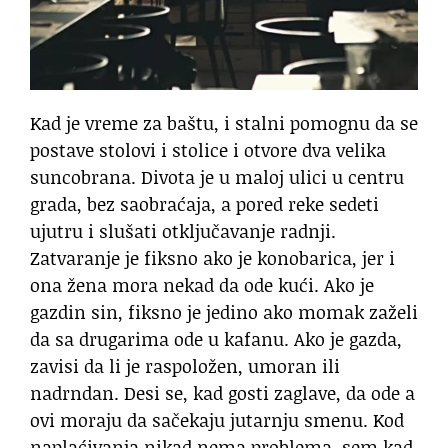
Kad je vreme za baštu, i stalni pomognu da se
postave stolovi i stolice i otvore dva velika
suncobrana. Divota je u maloj ulici u centru
grada, bez saobraćaja, a pored reke sedeti
ujutru i slušati otključavanje radnji.
Zatvaranje je fiksno ako je konobarica, jer i
ona žena mora nekad da ode kući. Ako je
gazdin sin, fiksno je jedino ako momak zaželi
da sa drugarima ode u kafanu. Ako je gazda,
zavisi da li je raspoložen, umoran ili
nadrndan. Desi se, kad gosti zaglave, da ode a
ovi moraju da sačekaju jutarnju smenu. Kod
naplaćivanja nikad nema problema, sem kad