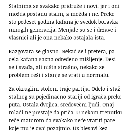
Stalnima se svakako pridruže i novi, jer i oni
možda postanu stalni, a možda i ne. Preko
sto pedeset godina kafana je svedok boravka
mnogih generacija. Menjale su se i države i
vlasnici ali je ona nekako ostajala ista.
Razgovara se glasno. Nekad se i pretera, pa
cela kafana sazna određeno mišljenje. Desi
se i svađa, ali ništa strašno, nekako se
problem reši i stanje se vrati u normalu.
Za okruglim stolom traje partija. Odelo i staž
stalnog su pojedinačno stariji od igrača preko
puta. Ostala dvojica, sredovečni ljudi. Onaj
mladi ne prestaje da priča. U nekom trenutku
reče matorom da svakako neće vratiti pare
koje mu je ovaj pozajmio. Uz blesavi kez