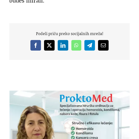
budeš miran.“
Podeli priču preko socijalnih mreža!
Facebook
X
LinkedIn
WhatsApp
Telegram
Email