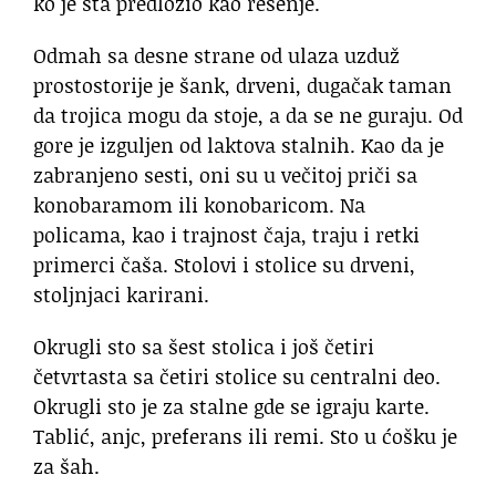
ko je šta predložio kao rešenje.
Odmah sa desne strane od ulaza uzduž
prostostorije je šank, drveni, dugačak taman
da trojica mogu da stoje, a da se ne guraju. Od
gore je izguljen od laktova stalnih. Kao da je
zabranjeno sesti, oni su u večitoj priči sa
konobaramom ili konobaricom. Na
policama, kao i trajnost čaja, traju i retki
primerci čaša. Stolovi i stolice su drveni,
stoljnjaci karirani.
Okrugli sto sa šest stolica i još četiri
četvrtasta sa četiri stolice su centralni deo.
Okrugli sto je za stalne gde se igraju karte.
Tablić, anjc, preferans ili remi. Sto u ćošku je
za šah.