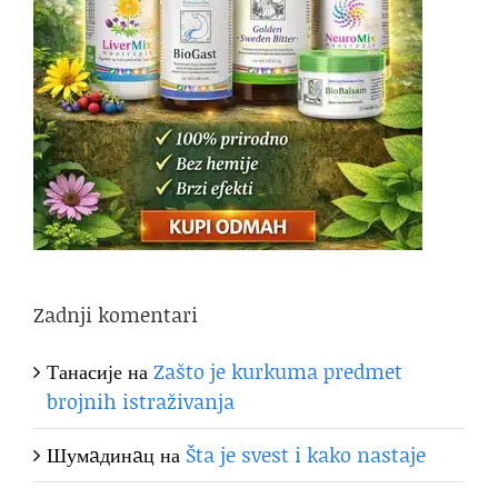
Zadnji komentari
Танасије
на
Zašto je kurkuma predmet
brojnih istraživanja
Шумaдинaц
на
Šta je svest i kako nastaje