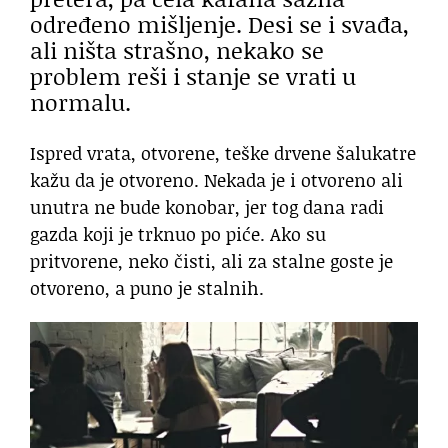
određeno mišljenje. Desi se i svađa,
ali ništa strašno, nekako se
problem reši i stanje se vrati u
normalu.
Ispred vrata, otvorene, teške drvene šalukatre
kažu da je otvoreno. Nekada je i otvoreno ali
unutra ne bude konobar, jer tog dana radi
gazda koji je trknuo po piće. Ako su
pritvorene, neko čisti, ali za stalne goste je
otvoreno, a puno je stalnih.