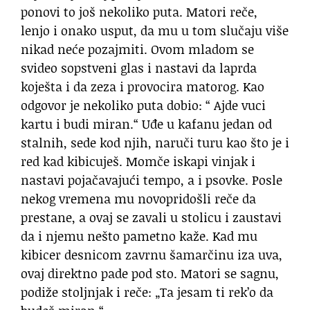
ponovi to još nekoliko puta. Matori reče,
lenjo i onako usput, da mu u tom slučaju više
nikad neće pozajmiti. Ovom mladom se
svideo sopstveni glas i nastavi da laprda
koješta i da zeza i provocira matorog. Kao
odgovor je nekoliko puta dobio: “ Ajde vuci
kartu i budi miran.“ Uđe u kafanu jedan od
stalnih, sede kod njih, naruči turu kao što je i
red kad kibicuješ. Momče iskapi vinjak i
nastavi pojačavajući tempo, a i psovke. Posle
nekog vremena mu novopridošli reče da
prestane, a ovaj se zavali u stolicu i zaustavi
da i njemu nešto pametno kaže. Kad mu
kibicer desnicom zavrnu šamarčinu iza uva,
ovaj direktno pade pod sto. Matori se sagnu,
podiže stoljnjak i reče: „Ta jesam ti rek’o da