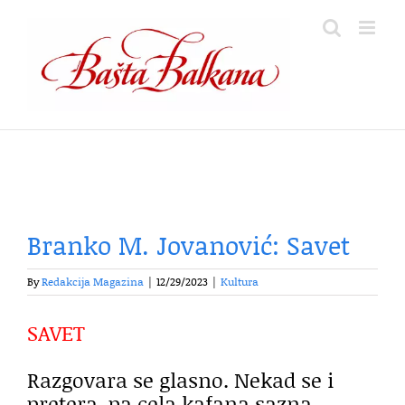
Skip
to
content
Branko M. Jovanović: Savet
By
Redakcija Magazina
|
12/29/2023
|
Kultura
SAVET
Razgovara se glasno. Nekad se i
pretera, pa cela kafana sazna