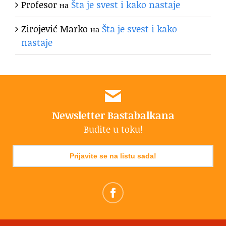
Profesor
на
Šta je svest i kako nastaje
Zirojević Marko
на
Šta je svest i kako
nastaje
Newsletter Bastabalkana
Budite u toku!
Prijavite se na listu sada!