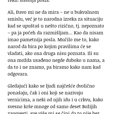
rekli: Đavolja posla.
Ali, Đavo mi ne da mira – ne u bukvalnom
smislu, već je to narodna izreka za situaciju
kad se upuštaš u nešto rizično, tj. nepoznato
– pa ja počeh da razmišljam… Kao da nisam
imao pametnija posla. Mučilo me to, kako
narod da bira po kojim pravilima će se
vladati, ako ona druga nisu poznata. Ili su
ona možda usađeno negde duboko u nama, a
da to i ne znamo, pa biramo kako nam kad
odgovara.
Gledajući kako se ljudi najčešće dvolično
ponašaju, čak i oni koji se nazivaju
vernicima, a neki od njih idu i u crkvu, kako
svesno krše mnoge od samo deset Božijih
zapovesti, sve više mi se čini da to nije bez