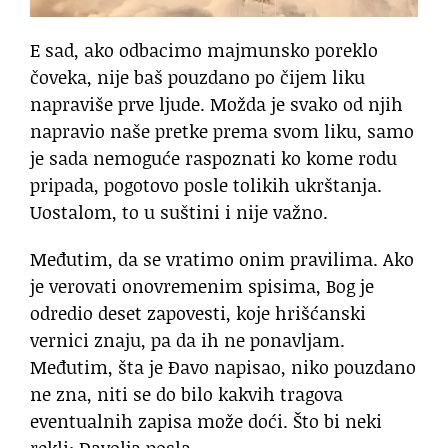
E sad, ako odbacimo majmunsko poreklo
čoveka, nije baš pouzdano po čijem liku
napraviše prve ljude. Možda je svako od njih
napravio naše pretke prema svom liku, samo
je sada nemoguće raspoznati ko kome rodu
pripada, pogotovo posle tolikih ukrštanja.
Uostalom, to u suštini i nije važno.
Međutim, da se vratimo onim pravilima. Ako
je verovati onovremenim spisima, Bog je
odredio deset zapovesti, koje hrišćanski
vernici znaju, pa da ih ne ponavljam.
Međutim, šta je Đavo napisao, niko pouzdano
ne zna, niti se do bilo kakvih tragova
eventualnih zapisa može doći. Što bi neki