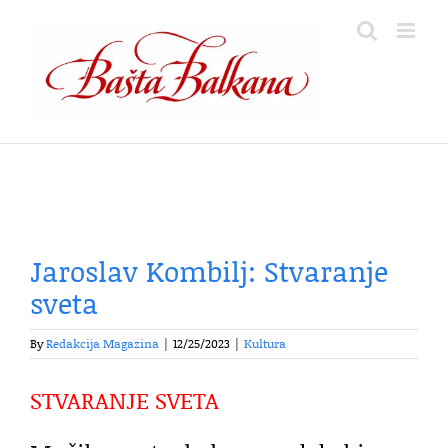
Skip
to
content
Jaroslav Kombilj: Stvaranje
sveta
By
Redakcija Magazina
|
12/25/2023
|
Kultura
STVARANJE SVETA