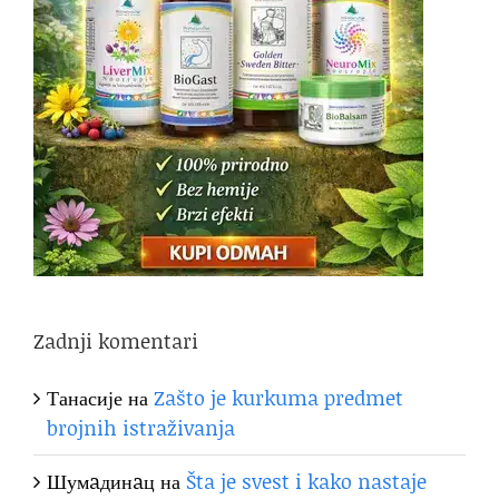
Zadnji komentari
Танасије
на
Zašto je kurkuma predmet
brojnih istraživanja
Шумaдинaц
на
Šta je svest i kako nastaje