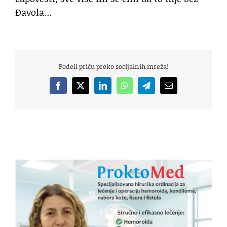
Đavola…
Podeli priču preko socijalnih mreža!
Facebook
X
LinkedIn
WhatsApp
Telegram
Email