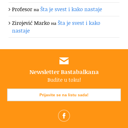
Profesor
на
Šta je svest i kako nastaje
Zirojević Marko
на
Šta je svest i kako
nastaje
Newsletter Bastabalkana
Budite u toku!
Prijavite se na listu sada!