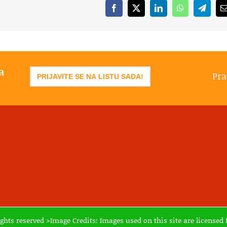
Facebook
X
LinkedIn
WhatsApp
Telegr
a
Pra
PRIJAVITE SE NA LISTU SADA!
ights reserved >Image Credits: Images used on this site are licens