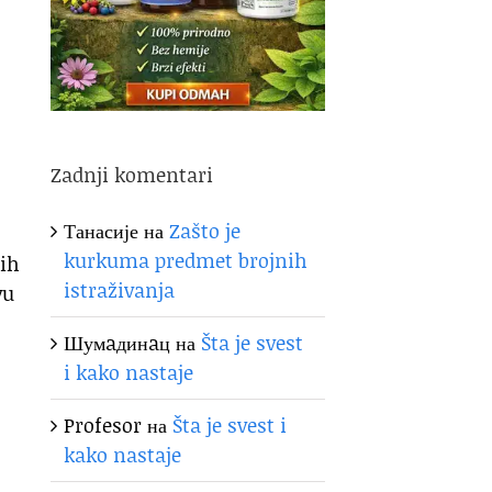
Zadnji komentari
Танасије
на
Zašto je
kurkuma predmet brojnih
kih
istraživanja
vu
Шумaдинaц
на
Šta je svest
i kako nastaje
Profesor
на
Šta je svest i
kako nastaje