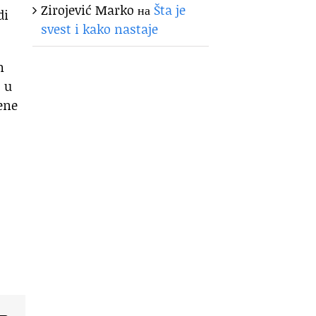
Zirojević Marko
на
Šta je
di
svest i kako nastaje
m
 u
ene