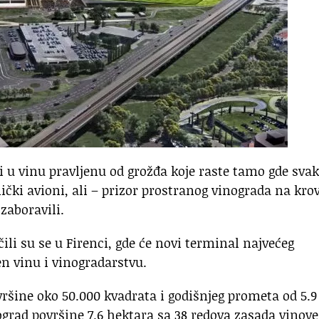
 u vinu pravljenu od grožđa koje raste tamo gde sva
ički avioni, ali – prizor prostranog vinograda na kro
zaboravili.
ili su se u Firenci, gde će novi terminal najvećeg
n vinu i vinogradarstvu.
vršine oko 50.000 kvadrata i godišnjeg prometa od 5.9
grad površine 7.6 hektara sa 38 redova zasada vinove