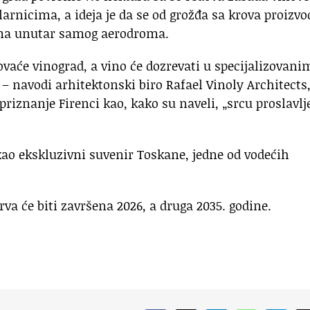
tlarnicima, a ideja je da se od grožđa sa krova proizvo
ima unutar samog aerodroma.
ovaće vinograd, a vino će dozrevati u specijalizovani
 navodi arhitektonski biro Rafael Vinoly Architects,
priznanje Firenci kao, kako su naveli, „srcu proslavlj
 kao ekskluzivni suvenir Toskane, jedne od vodećih
rva će biti završena 2026, a druga 2035. godine.