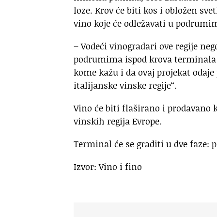
loze. Krov će biti kos i obložen sve
vino koje će odležavati u podrum
– Vodeći vinogradari ove regije neg
podrumima ispod krova terminala –
kome kažu i da ovaj projekat odaje 
italijanske vinske regije“.
Vino će biti flaširano i prodavano
vinskih regija Evrope.
Terminal će se graditi u dve faze: p
Izvor: Vino i fino