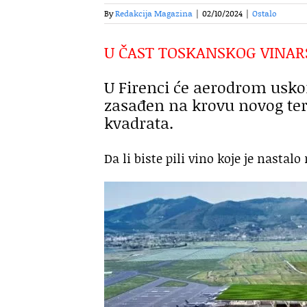
By
Redakcija Magazina
|
02/10/2024
|
Ostalo
U ČAST TOSKANSKOG VINAR
U Firenci će aerodrom uskoro
zasađen na krovu novog term
kvadrata.
Da li biste pili vino koje je nast