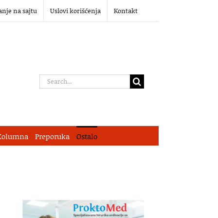
anje na sajtu
Uslovi korišćenja
Kontakt
Search
for:
Kolumna
Preporuka
Ostalo