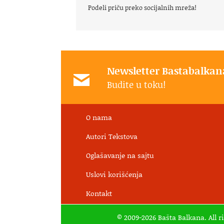
Podeli priču preko socijalnih mreža!
Newsletter Bastabalkan
Budite u toku!
O nama
Autori Tekstova
Oglašavanje na sajtu
Uslovi korišćenja
Kontakt
© 2009-2026 Bašta Balkana. All r