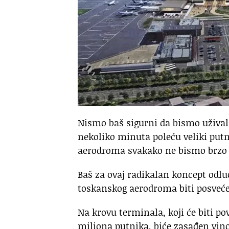
Nismo baš sigurni da bismo uživali
nekoliko minuta poleću veliki putn
aerodroma svakako ne bismo brzo 
Baš za ovaj radikalan koncept odluč
toskanskog aerodroma biti posveće
Na krovu terminala, koji će biti po
miliona putnika, biće zasađen vino