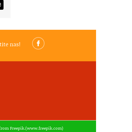
am
Email
tite nas!
ed from Freepik.(www.freepik.com)