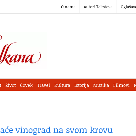
O nama
Autori Tekstova
Oglašav
t
Život
Čovek
Travel
Kultura
Istorija
Muzika
Filmovi
maće vinograd na svom krovu