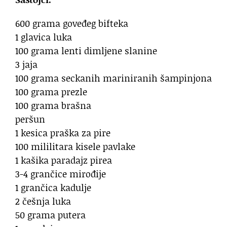
600 grama goveđeg bifteka
1 glavica luka
100 grama lenti dimljene slanine
3 jaja
100 grama seckanih mariniranih šampinjona
100 grama prezle
100 grama brašna
peršun
1 kesica praška za pire
100 mililitara kisele pavlake
1 kašika paradajz pirea
3-4 grančice mirođije
1 grančica kadulje
2 češnja luka
50 grama putera