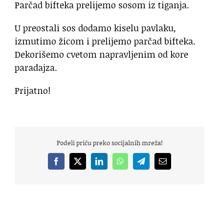
Parčad bifteka prelijemo sosom iz tiganja.
U preostali sos dodamo kiselu pavlaku,
izmutimo žicom i prelijemo parčad bifteka.
Dekorišemo cvetom napravljenim od kore
paradajza.
Prijatno!
Podeli priču preko socijalnih mreža!
Facebook
X
LinkedIn
WhatsApp
Telegram
Email