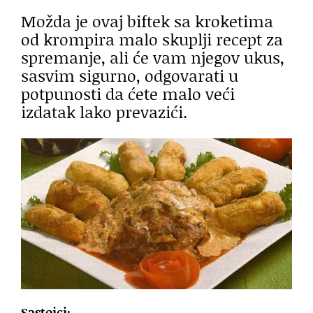
Možda je ovaj biftek sa kroketima
od krompira malo skuplji recept za
spremanje, ali će vam njegov ukus,
sasvim sigurno, odgovarati u
potpunosti da ćete malo veći
izdatak lako prevazići.
Sastojci: