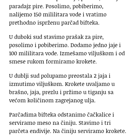
paradajz pire. Posolimo, pobiberimo,
nalijemo 150 mililitara vode i vratimo
prethodno isprženu parčad bifteka.
U duboki sud stavimo prašak za pire,
posolimo i pobiberimo. Dodamo jedno jaje i
100 mililitara vode. Izmešamo viljuškom i od
smese rukom formiramo krokete.
U dublji sud polupamo preostala 2 jaja i
izmutimo viljuškom. Krokete uvaljamo u
brašno, jaja, prezlu i pržimo u tiganju sa
većom količinom zagrejanog ulja.
Parčadima bifteka odstanimo čačkalice i
serviramo meso na činiju. Stavimo i tri
parčeta endivije. Na činiju serviramo krokete.