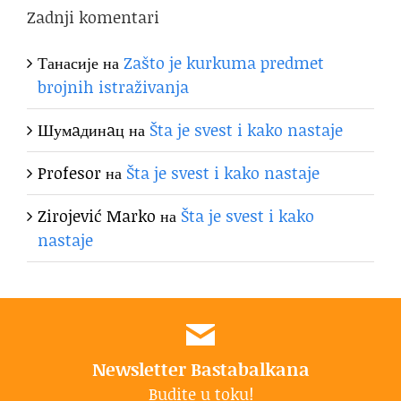
Zadnji komentari
Танасије
на
Zašto je kurkuma predmet
brojnih istraživanja
Шумaдинaц
на
Šta je svest i kako nastaje
Profesor
на
Šta je svest i kako nastaje
Zirojević Marko
на
Šta je svest i kako
nastaje
Newsletter Bastabalkana
Budite u toku!