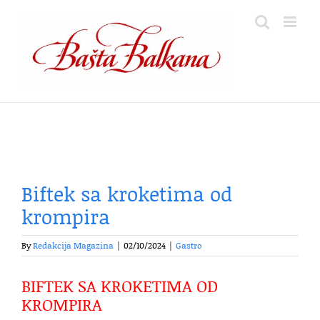
Skip
to
content
Biftek sa kroketima od
krompira
By
Redakcija Magazina
|
02/10/2024
|
Gastro
BIFTEK SA KROKETIMA OD
KROMPIRA