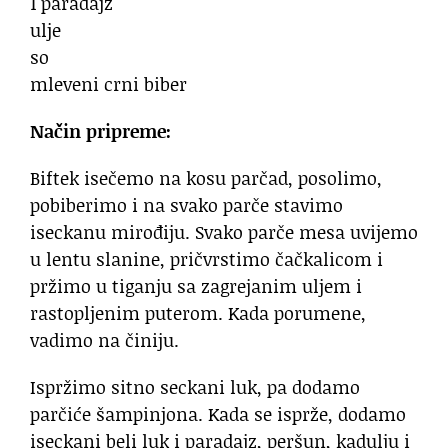
1 paradajz
ulje
so
mleveni crni biber
Način pripreme:
Biftek isečemo na kosu parčad, posolimo,
pobiberimo i na svako parče stavimo
iseckanu mirođiju. Svako parče mesa uvijemo
u lentu slanine, pričvrstimo čačkalicom i
pržimo u tiganju sa zagrejanim uljem i
rastopljenim puterom. Kada porumene,
vadimo na činiju.
Ispržimo sitno seckani luk, pa dodamo
parčiće šampinjona. Kada se isprže, dodamo
iseckani beli luk i paradajz, peršun, kadulju i