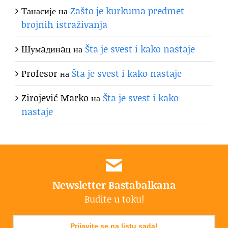
Танасије
на
Zašto je kurkuma predmet
brojnih istraživanja
Шумaдинaц
на
Šta je svest i kako nastaje
Profesor
на
Šta je svest i kako nastaje
Zirojević Marko
на
Šta je svest i kako
nastaje
Newsletter Bastabalkana
Budite u toku!
Prijavite se na listu sada!