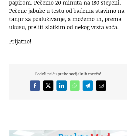
papirom. Pečemo 20 minuta na 180 stepeni.
Pečene jabuke u testu od badema stavimo na
tanjir za posluživanje, a možemo ih, prema
ukusu, preliti slatkim od nekog vrsta voća.
Prijatno!
Podeli priču preko socijalnih mreža!
Facebook
X
LinkedIn
WhatsApp
Telegram
Email