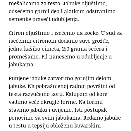
mešalicama za testo. Jabuke oljuštimo,
odsečemo gornji deo i alatkom odstranimo
semenke praveći udubljenja.
Citron oljuštimo i isečemo na kocke. U sud sa
isečenim citronom dodamo suvo grožđe,
jednu kašiku cimeta, 150 grama šećera i
promešamo. Fil nanesemo u udubljenje u
jabukama.
Punjene jabuke zatvorimo gornjim delom
jabuke. Na pobrašnjenoj radnoj površini od
testa razvučemo koru. Kalupom od kore
vadimo veće okrugle forme. Na formu
stavimo jabuku i uvijemo. Isti postupak
ponovimo sa svim jabukama. Ređamo jabuke
u testu u tepsiju obloženu kuvarskim