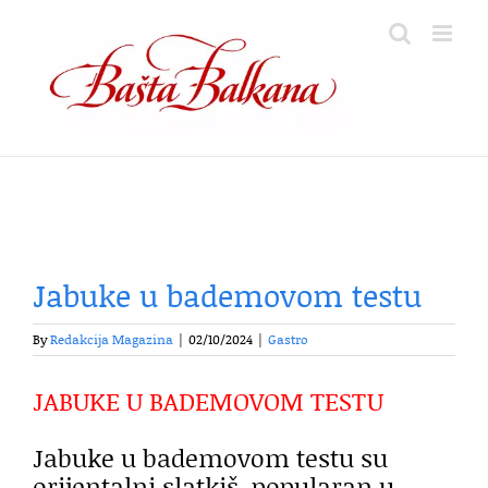
Skip
to
content
Jabuke u bademovom testu
By
Redakcija Magazina
|
02/10/2024
|
Gastro
JABUKE U BADEMOVOM TESTU
Jabuke u bademovom testu su
orijentalni slatkiš, popularan u