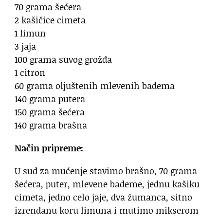
70 grama šećera
2 kašičice cimeta
1 limun
3 jaja
100 grama suvog grožđa
1 citron
60 grama oljuštenih mlevenih badema
140 grama putera
150 grama šećera
140 grama brašna
Način pripreme:
U sud za mućenje stavimo brašno, 70 grama
šećera, puter, mlevene bademe, jednu kašiku
cimeta, jedno celo jaje, dva žumanca, sitno
izrendanu koru limuna i mutimo mikserom