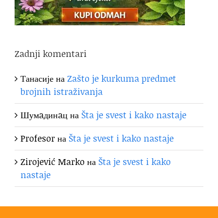
Zadnji komentari
Танасије
на
Zašto je kurkuma predmet
brojnih istraživanja
Шумaдинaц
на
Šta je svest i kako nastaje
Profesor
на
Šta je svest i kako nastaje
Zirojević Marko
на
Šta je svest i kako
nastaje