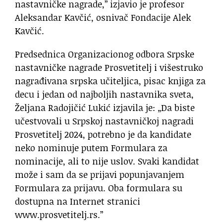
nastavničke nagrade,” izjavio je profesor
Aleksandar Kavčić, osnivač Fondacije Alek
Kavčić.
Predsednica Organizacionog odbora Srpske
nastavničke nagrade Prosvetitelj i višestruko
nagrađivana srpska učiteljica, pisac knjiga za
decu i jedan od najboljih nastavnika sveta,
Željana Radojičić Lukić izjavila je: „Da biste
učestvovali u Srpskoj nastavničkoj nagradi
Prosvetitelj 2024, potrebno je da kandidate
neko nominuje putem Formulara za
nominacije, ali to nije uslov. Svaki kandidat
može i sam da se prijavi popunjavanjem
Formulara za prijavu. Oba formulara su
dostupna na Internet stranici
www.prosvetitelj.rs.”