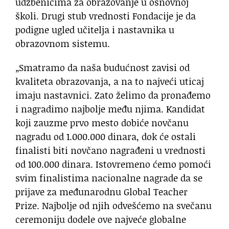
udžbenicima za obrazovanje u osnovnoj
školi. Drugi stub vrednosti Fondacije je da
podigne ugled učitelja i nastavnika u
obrazovnom sistemu.
„Smatramo da naša budućnost zavisi od
kvaliteta obrazovanja, a na to najveći uticaj
imaju nastavnici. Zato želimo da pronađemo
i nagradimo najbolje među njima. Kandidat
koji zauzme prvo mesto dobiće novčanu
nagradu od 1.000.000 dinara, dok će ostali
finalisti biti novčano nagrađeni u vrednosti
od 100.000 dinara. Istovremeno ćemo pomoći
svim finalistima nacionalne nagrade da se
prijave za međunarodnu Global Teacher
Prize. Najbolje od njih odvešćemo na svečanu
ceremoniju dodele ove najveće globalne