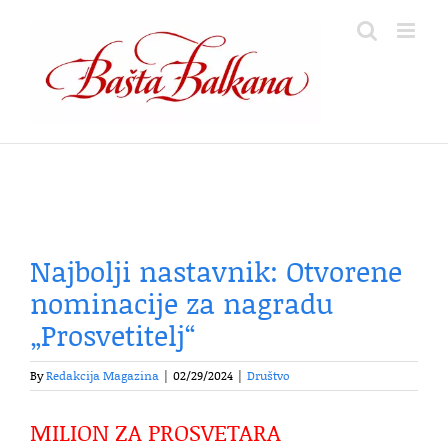
Skip
to
content
Najbolji nastavnik: Otvorene
nominacije za nagradu
„Prosvetitelj“
By
Redakcija Magazina
|
02/29/2024
|
Društvo
MILION ZA PROSVETARA