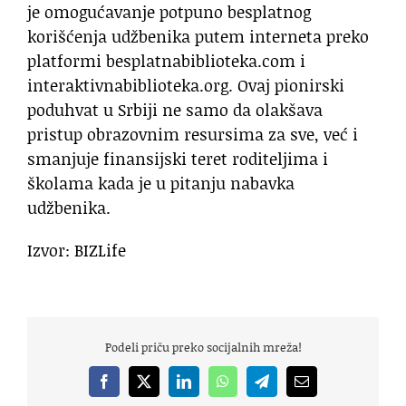
je omogućavanje potpuno besplatnog
korišćenja udžbenika putem interneta preko
platformi besplatnabiblioteka.com i
interaktivnabiblioteka.org. Ovaj pionirski
poduhvat u Srbiji ne samo da olakšava
pristup obrazovnim resursima za sve, već i
smanjuje finansijski teret roditeljima i
školama kada je u pitanju nabavka
udžbenika.
Izvor: BIZLife
Podeli priču preko socijalnih mreža!
Facebook
X
LinkedIn
WhatsApp
Telegram
Email