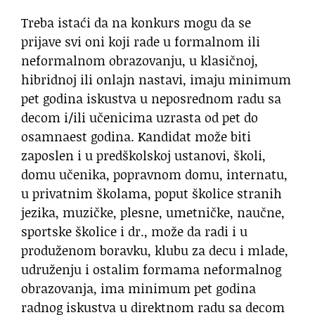
Treba istaći da na konkurs mogu da se
prijave svi oni koji rade u formalnom ili
neformalnom obrazovanju, u klasičnoj,
hibridnoj ili onlajn nastavi, imaju minimum
pet godina iskustva u neposrednom radu sa
decom i/ili učenicima uzrasta od pet do
osamnaest godina. Kandidat može biti
zaposlen i u predškolskoj ustanovi, školi,
domu učenika, popravnom domu, internatu,
u privatnim školama, poput školice stranih
jezika, muzičke, plesne, umetničke, naučne,
sportske školice i dr., može da radi i u
produženom boravku, klubu za decu i mlade,
udruženju i ostalim formama neformalnog
obrazovanja, ima minimum pet godina
radnog iskustva u direktnom radu sa decom