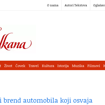
O nama
Autori Tekstova
Oglašav
t
Život
Čovek
Travel
Kultura
Istorija
Muzika
Filmovi
ki brend automobila koji osvaja