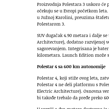
Proizvodnja Polestara 3 uskoro će 
očekuju se u Evropi početkom leta.
u Južnoj Karolini, preuzima štafet
Polestarom 3.
SUV dugačak 4.90 metara i dalje se
Architecture), dodatno razvijenoj 
sagorevanjem. Integrisana je bater
kilometara. Launch Edition može se 
Polestar 4 sa 600 km autonomije
Polestar 4, koji stiže ovog leta, z
Polestar 4 ne deli platformu s Pol
Electric Architecture). Osnovna ve
bi takođe trebalo da pređe preko 6
U verziji s dva motora dostupna je 