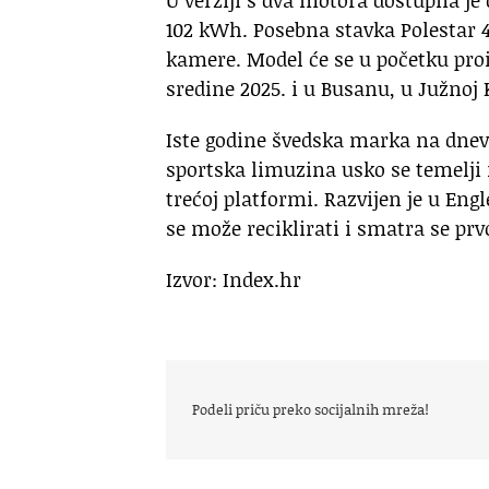
102 kWh. Posebna stavka Polestar 
kamere. Model će se u početku proi
sredine 2025. i u Busanu, u Južnoj K
Iste godine švedska marka na dnev
sportska limuzina usko se temelji n
trećoj platformi. Razvijen je u Eng
se može reciklirati i smatra se pr
Izvor: Index.hr
Podeli priču preko socijalnih mreža!