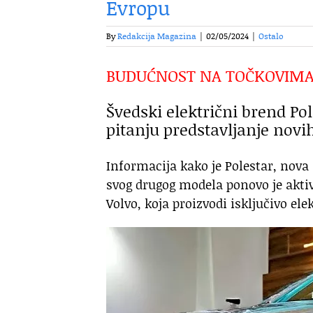
Evropu
By
Redakcija Magazina
|
02/05/2024
|
Ostalo
BUDUĆNOST NA TOČKOVIM
Švedski električni brend Po
pitanju predstavljanje novi
Informacija kako je Polestar, nova
svog drugog modela ponovo je aktiv
Volvo, koja proizvodi isključivo el