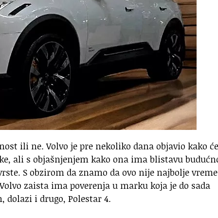
nost ili ne. Volvo je pre nekoliko dana objavio kako ć
rke, ali s objašnjenjem kako ona ima blistavu budućno
 vrste. S obzirom da znamo da ovo nije najbolje vreme
i Volvo zaista ima poverenja u marku koja je do sada
dolazi i drugo, Polestar 4.