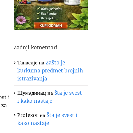
Zadnji komentari
Танасије
на
Zašto je
kurkuma predmet brojnih
istraživanja
e
Шумaдинaц
на
Šta je svest
st i
i kako nastaje
 za
Profesor
на
Šta je svest i
kako nastaje