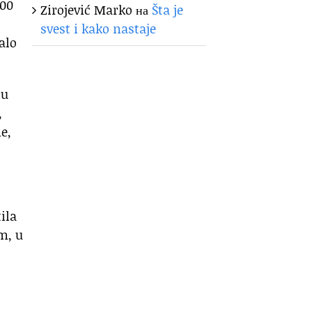
900
Zirojević Marko
на
Šta je
svest i kako nastaje
alo
 u
,
e,
ila
m, u