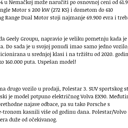
r 4 u Nemačkoj može naručiti po osnovnoj ceni od 61.
Single Motor s 200 kW (272 KS) i dometom do 610
g Range Dual Motor stoji najmanje 69.900 evra i treb
ada Geely Groupu, napravio je veliku pometnju kada je
a. Do sada je u svojoj ponudi imao samo jedno vozilo
icionirana u srednjoj klasi i na tržištu od 2020. godin
oko 160.000 puta. Uspešan model!
ma drugo vozilo u prodaji, Polestar 3. SUV sportskog st
ski je model potpuno električnog Volva EX90. Međuti
 prethodne najave odbace, pa su tako Porsche s
-tronom kasnili više od godinu dana. Polestar/Volvo
vera duže od očekivanog.