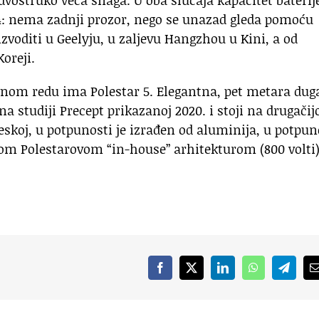
4: nema zadnji prozor, nego se unazad gleda pomoću
zvoditi u Geelyju, u zaljevu Hangzhou u Kini, a od
oreji.
nom redu ima Polestar 5. Elegantna, pet metara dug
a studiji Precept prikazanoj 2020. i stoji na drugačijo
leskoj, u potpunosti je izrađen od aluminija, u potpun
vom Polestarovom “in-house” arhitekturom (800 volti)
Facebook
X
LinkedIn
WhatsApp
Telegr