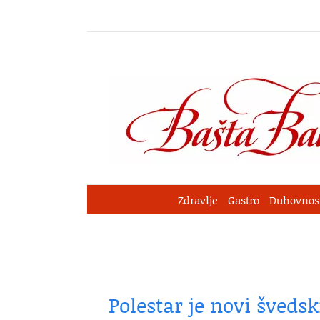
Skip
to
content
Zdravlje
Gastro
Duhovnos
Polestar je novi šveds