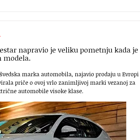
A
lestar napravio je veliku pometnju kada je
h modela.
 švedska marka automobila, najavio prodaju u Evropi
irala priče o ovoj vrlo zanimljivoj marki vezanoj za
ektrične automobile visoke klase.