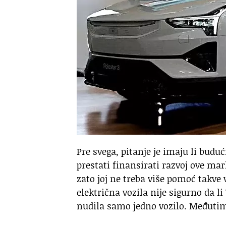
Pre svega, pitanje je imaju li buduć
prestati finansirati razvoj ove ma
zato joj ne treba više pomoć takve
električna vozila nije sigurno da l
nudila samo jedno vozilo. Međutim, 