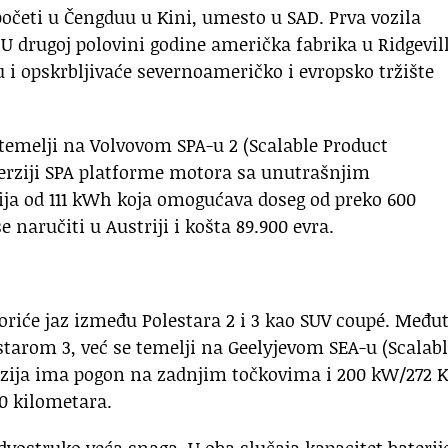
početi u Čengduu u Kini, umesto u SAD. Prva vozila
 U drugoj polovini godine američka fabrika u Ridgevil
u i opskrbljivaće severnoameričko i evropsko tržište
 temelji na Volvovom SPA-u 2 (Scalable Product
verziji SPA platforme motora sa unutrašnjim
ija od 111 kWh koja omogućava doseg od preko 600
naručiti u Austriji i košta 89.900 evra.
atvoriće jaz između Polestara 2 i 3 kao SUV coupé. Među
estarom 3, već se temelji na Geelyjevom SEA-u (Scalab
rzija ima pogon na zadnjim točkovima i 200 kW/272 K
00 kilometara.
dvostruko veća snaga. U oba slučaja kapacitet baterije