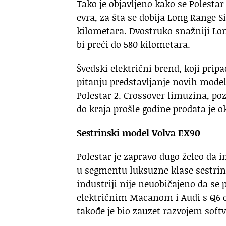
Tako je objavljeno kako se Polesta
evra, za šta se dobija Long Range 
kilometara. Dvostruko snažniji Lon
bi preći do 580 kilometara.
Švedski električni brend, koji prip
pitanju predstavljanje novih model
Polestar 2. Crossover limuzina, poz
do kraja prošle godine prodata je 
Sestrinski model Volva EX90
Polestar je zapravo dugo želeo da i
u segmentu luksuzne klase sestrin
industriji nije neuobičajeno da se
električnim Macanom i Audi s Q6 e
takođe je bio zauzet razvojem soft