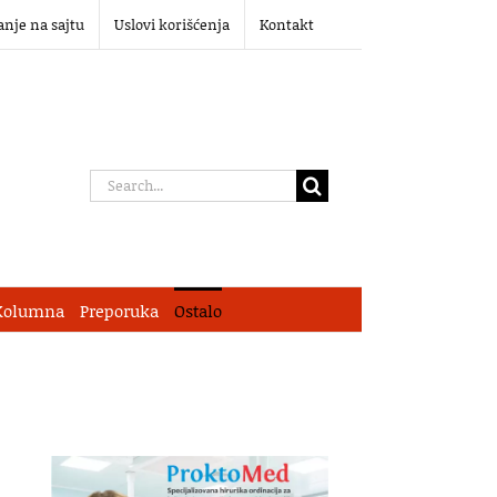
anje na sajtu
Uslovi korišćenja
Kontakt
Search
for:
Kolumna
Preporuka
Ostalo