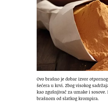
Ovo brašno je dobar izvor otpornog 
šećera u krvi. Zbog visokog sadržaj
kao zgušnjivač za umake i sosove.
brašnom od slatkog krompira.