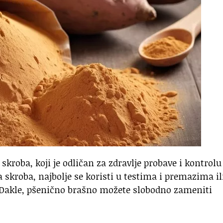
skroba, koji je odličan za zdravlje probave i kontrolu
a skroba, najbolje se koristi u testima i premazima il
 Dakle, pšenično brašno možete slobodno zameniti