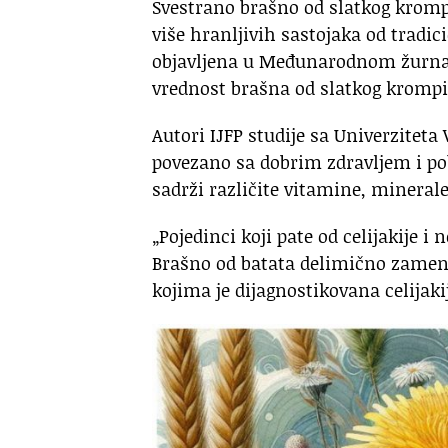
Svestrano brašno od slatkog kromp
više hranljivih sastojaka od tradic
objavljena u Međunarodnom žurnal
vrednost brašna od slatkog krompi
Autori IJFP studije sa Univerziteta
povezano sa dobrim zdravljem i p
sadrži različite vitamine, minerale
„Pojedinci koji pate od celijakije i
Brašno od batata delimično zamenju
kojima je dijagnostikovana celijakij