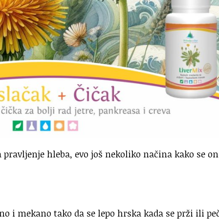
a pravljenje hleba, evo još nekoliko načina kako se o
no i mekano tako da se lepo hrska kada se prži ili pe