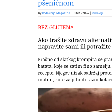
pšeničnom
By
Redakcija Magazina
|
03/28/2024
|
Zdravlje
BEZ GLUTENA
Ako tražite zdravu alternat
napravite sami ili potražit
Brašno od slatkog krompira se prav
batata, koje se zatim fino samelj
recepte. Njegov nizak sadržaj prote
mafini, kore za pitu ili razni kolači