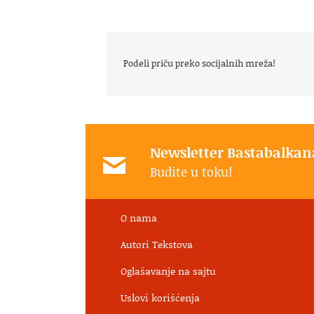
Podeli priču preko socijalnih mreža!
Newsletter Bastabalkan
Budite u toku!
O nama
Autori Tekstova
Oglašavanje na sajtu
Uslovi korišćenja