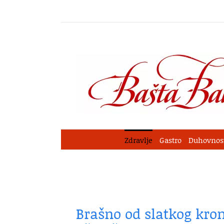
Skip
to
content
Zdravlje
Gastro
Duhovnos
Brašno od slatkog krom