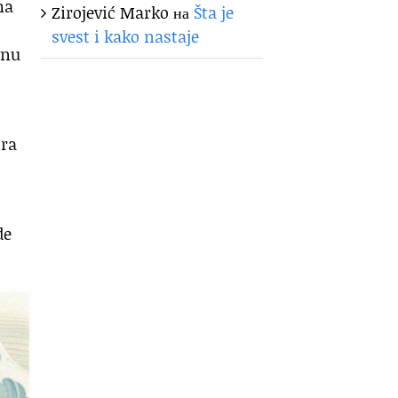
ma
Zirojević Marko
на
Šta je
svest i kako nastaje
vnu
ira
de