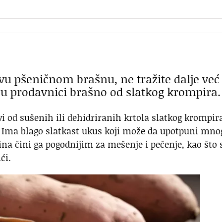
ivu pšeničnom brašnu, ne tražite dalje već
e u prodavnici brašno od slatkog krompira.
i od sušenih ili dehidriranih krtola slatkog krompir
u. Ima blago slatkast ukus koji može da upotpuni mno
ina čini ga pogodnijim za mešenje i pečenje, kao što 
ći.