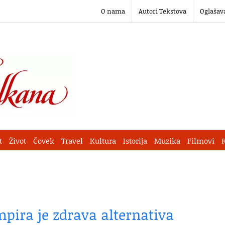
O nama
Autori Tekstova
Oglašav
t
Život
Čovek
Travel
Kultura
Istorija
Muzika
Filmovi
pira je zdrava alternativa