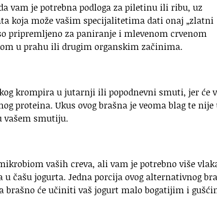
a vam je potrebna podloga za piletinu ili ribu, uz
ta koja može vašim specijalitetima dati onaj „zlatni
eso pripremljeno za paniranje i mlevenom crvenom
om u prahu ili drugim organskim začinima.
og krompira u jutarnji ili popodnevni smuti, jer će
dnog proteina. Ukus ovog brašna je veoma blag te nije
 u vašem smutiju.
 mikrobiom vaših creva, ali vam je potrebno više vlak
a u čašu jogurta. Jedna porcija ovog alternativnog br
 brašno će učiniti vaš jogurt malo bogatijim i gušći