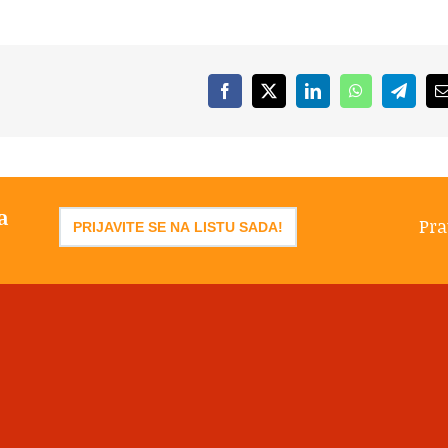
Facebook
X
LinkedIn
WhatsApp
Telegr
a
Pra
PRIJAVITE SE NA LISTU SADA!