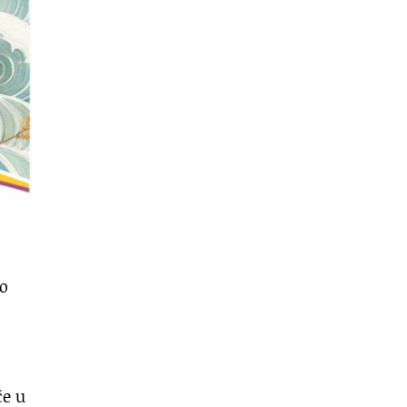
no
če u