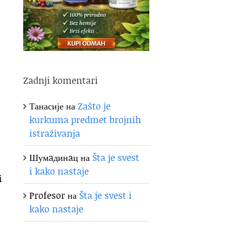
Zadnji komentari
Танасије
на
Zašto je
kurkuma predmet brojnih
istraživanja
Шумaдинaц
на
Šta je svest
i kako nastaje
i
Profesor
на
Šta je svest i
kako nastaje