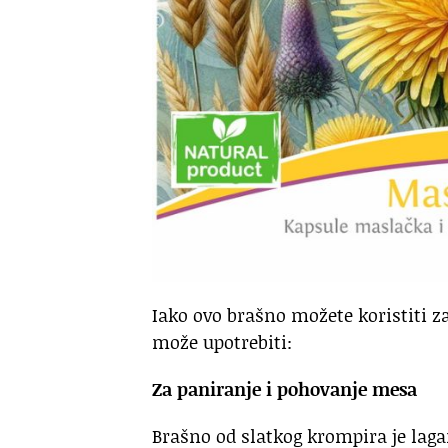
Iako ovo brašno možete koristiti z
može upotrebiti:
Za paniranje i pohovanje mesa
Brašno od slatkog krompira je laga