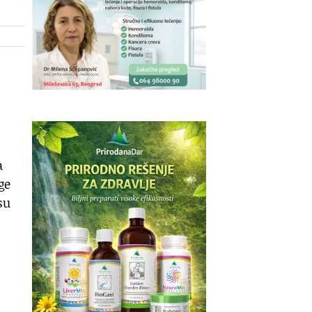
a
ge
su