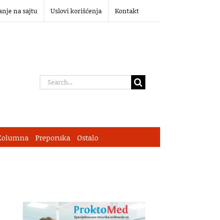
anje na sajtu
Uslovi korišćenja
Kontakt
Search
for:
Kolumna
Preporuka
Ostalo