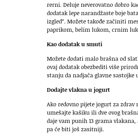
rerni. Deluje neverovatno dobro kad
dodatak lepe narandžaste boje bata
izgled“. Možete takođe začiniti m
paprikom, belim lukom, crnim luk
Kao dodatak u smuti
Možete dodati malo brašna od slatk
ovaj dodatak obezbediti više priro
stanju da nadjača glavne sastojke
Dodajte vlakna u jogurt
Ako redovno pijete jogurt za zdrav
umešajte kašiku ili dve ovog brašn
daje vam punih 13 grama vlakana, a
pa će biti još zasitniji.