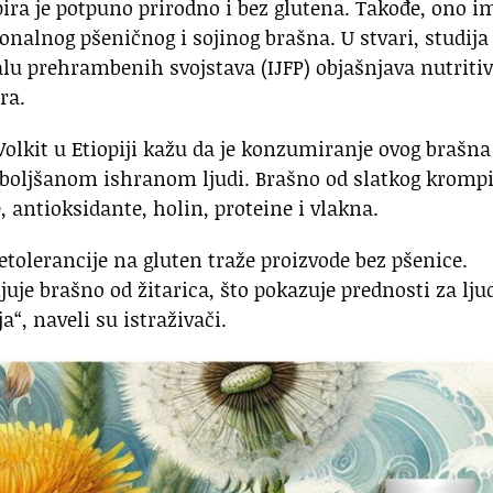
ira je potpuno prirodno i bez glutena. Takođe, ono i
ionalnog pšeničnog i sojinog brašna. U stvari, studija
u prehrambenih svojstava (IJFP) objašnjava nutriti
ra.
 Volkit u Etiopiji kažu da je konzumiranje ovog brašna
oboljšanom ishranom ljudi. Brašno od slatkog kromp
, antioksidante, holin, proteine i vlakna.
 netolerancije na gluten traže proizvode bez pšenice.
je brašno od žitarica, što pokazuje prednosti za lju
a“, naveli su istraživači.