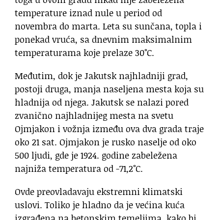
temperature iznad nule u period od
novembra do marta. Leta su sunčana, topla i
ponekad vruća, sa dnevnim maksimalnim
temperaturama koje prelaze 30°C.
Međutim, dok je Jakutsk najhladniji grad,
postoji druga, manja naseljena mesta koja su
hladnija od njega. Jakutsk se nalazi pored
zvanično najhladnijeg mesta na svetu
Ojmjakon i vožnja između ova dva grada traje
oko 21 sat. Ojmjakon je rusko naselje od oko
500 ljudi, gde je 1924. godine zabeležena
najniža temperatura od -71,2°C.
Ovde preovladavaju ekstremni klimatski
uslovi. Toliko je hladno da je većina kuća
izgrađena na betonskim temeljima, kako bi