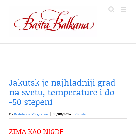
Skip
to
content
Jakutsk je najhladniji grad
na svetu, temperature i do
-50 stepeni
By
Redakcija Magazina
|
03/08/2024
|
Ostalo
ZIMA KAO NIGDE