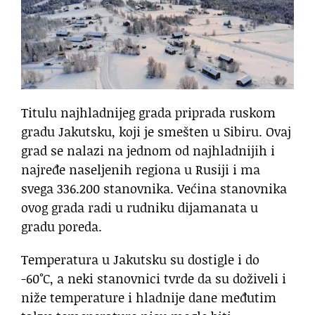
Titulu najhladnijeg grada priprada ruskom
gradu Jakutsku, koji je smešten u Sibiru. Ovaj
grad se nalazi na jednom od najhladnijih i
najređe naseljenih regiona u Rusiji i ma
svega 336.200 stanovnika. Većina stanovnika
ovog grada radi u rudniku dijamanata u
gradu poreda.
Temperatura u Jakutsku su dostigle i do
-60°C, a neki stanovnici tvrde da su doživeli i
niže temperature i hladnije dane međutim