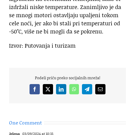
izdržali niske temperature. Zanimljivo je da
se mnogi motori ostavljaju upaljeni tokom
cele noći, jer ako bi stali pri temperaturi od
-50°C, više ne bi mogli da se pokrenu.
Izvor: Putovanja i turizam
Podeli priču preko socijalnih mreža!
Facebook
X
LinkedIn
WhatsApp
Telegram
Email
One Comment
Jelena
03/09/2024 at 10:15