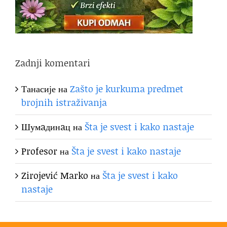
Zadnji komentari
Танасије
на
Zašto je kurkuma predmet
brojnih istraživanja
Шумaдинaц
на
Šta je svest i kako nastaje
Profesor
на
Šta je svest i kako nastaje
Zirojević Marko
на
Šta je svest i kako
nastaje