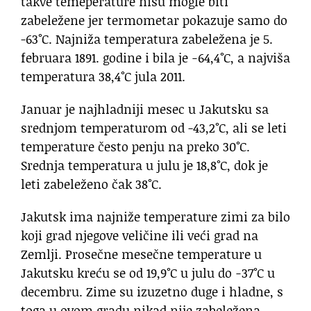
takve temeperature nisu mogle biti
zabeležene jer termometar pokazuje samo do
-63°C. Najniža temperatura zabeležena je 5.
februara 1891. godine i bila je −64,4°C, a najviša
temperatura 38,4°C jula 2011.
Januar je najhladniji mesec u Jakutsku sa
srednjom temperaturom od -43,2°C, ali se leti
temperature često penju na preko 30°C.
Srednja temperatura u julu je 18,8°C, dok je
leti zabeleženo čak 38°C.
Jakutsk ima najniže temperature zimi za bilo
koji grad njegove veličine ili veći grad na
Zemlji. Prosečne mesečne temperature u
Jakutsku kreću se od 19,9°C u julu do −37°C u
decembru. Zime su izuzetno duge i hladne, s
toga u ovom gradu nikad nije zabeležena