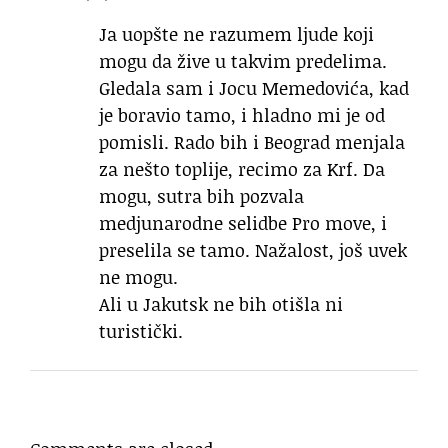
Ja uopšte ne razumem ljude koji
mogu da žive u takvim predelima.
Gledala sam i Jocu Memedovića, kad
je boravio tamo, i hladno mi je od
pomisli. Rado bih i Beograd menjala
za nešto toplije, recimo za Krf. Da
mogu, sutra bih pozvala
medjunarodne selidbe Pro move, i
preselila se tamo. Nažalost, još uvek
ne mogu.
Ali u Jakutsk ne bih otišla ni
turistički.