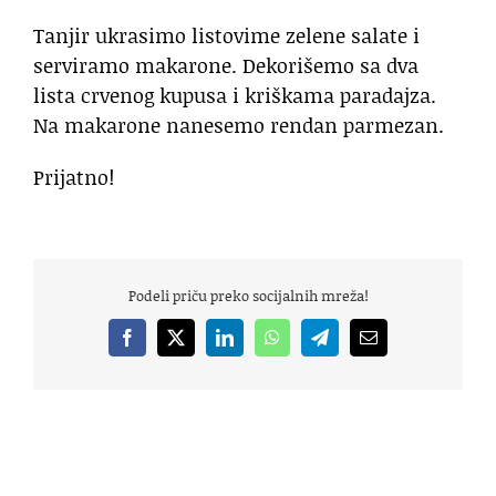
Tanjir ukrasimo listovime zelene salate i
serviramo makarone. Dekorišemo sa dva
lista crvenog kupusa i kriškama paradajza.
Na makarone nanesemo rendan parmezan.
Prijatno!
Podeli priču preko socijalnih mreža!
Facebook
X
LinkedIn
WhatsApp
Telegram
Email