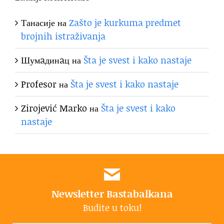
Танасије
на
Zašto je kurkuma predmet
brojnih istraživanja
Шумaдинaц
на
Šta je svest i kako nastaje
Profesor
на
Šta je svest i kako nastaje
Zirojević Marko
на
Šta je svest i kako
nastaje
Newsletter Bastabalkana
Budite u toku!