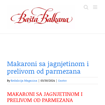
Skip
to
content
Makaroni sa jagnjetinom i
prelivom od parmezana
By
Redakcija Magazina
|
03/30/2024
|
Gastro
MAKARONI SA JAGNJETINOM I
PRELIVOM OD PARMEZANA