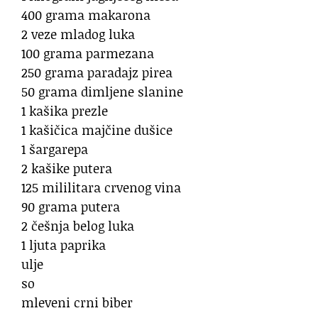
400 grama makarona
2 veze mladog luka
100 grama parmezana
250 grama paradajz pirea
50 grama dimljene slanine
1 kašika prezle
1 kašičica majčine dušice
1 šargarepa
2 kašike putera
125 mililitara crvenog vina
90 grama putera
2 češnja belog luka
1 ljuta paprika
ulje
so
mleveni crni biber