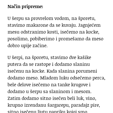
Način pripreme:
U šerpu sa provrelom vodom, na šporetu,
stavimo makarone da se kuvaju. Jagnjećem
mesu odstranimo kosti, isečemo na kocke,
posolimo, pobiberimo i promešamo da meso
dobro upije začine.
U šerpi, na šporetu, stavimo dve kašike
putera da se rastope i dodamo slaninu
isečenu na kocke. Kada slanina porumeni
dodamo meso. Mladom luku odsečemo perca,
bele delove isečemo na tanke krugove i
dodamo u šerpu sa slaninom i mesom.
Zatim dodamo sitno isečen beli luk, vino,
krupno izrendanu šargarepu, paradajz pire,
sitno isečenu ljutu papriku kojoj smo