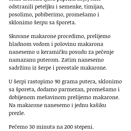
odstranili peteljku i semenke, timijan,
posolimo, pobiberimo, promešamo i
sklonimo šerpu sa šporeta.
Skuvane makarone procedimo, prelijemo
hladnom vodom i polovinu makarona
nanesemo u keramičku posudu za pečenje
namazanu puterom. Zatim nanesemo
sadržinu iz šerpe i preostale makarone.
U šerpi rastopimo 90 grama putera, sklonimo
sa šporeta, dodamo parmezan, promešamo i
dobijenom mešavinom prelijemo makarone.
Na makarone nanesemo i jednu kašiku
prezle.
Pečemo 30 minuta na 200 stepeni.