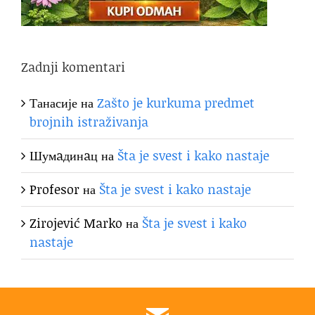
Zadnji komentari
Танасије
на
Zašto je kurkuma predmet
brojnih istraživanja
Шумaдинaц
на
Šta je svest i kako nastaje
Profesor
на
Šta je svest i kako nastaje
Zirojević Marko
на
Šta je svest i kako
nastaje