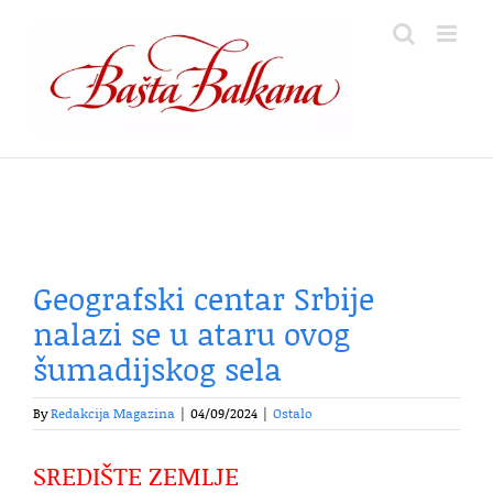
Skip
to
content
Geografski centar Srbije
nalazi se u ataru ovog
šumadijskog sela
By
Redakcija Magazina
|
04/09/2024
|
Ostalo
SREDIŠTE ZEMLJE