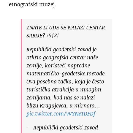
etnografski muzej.
ZNATE LI GDE SE NALAZI CENTAR
SRBIJE? 🇷🇸
Republički geodetski zavod je
otkrio geografski centar naše
zemlje, koristeći napredne
matematičko-geodetske metode.
Ova posebna tačka, koja je često
turistička atrakcija u mnogim
zemljama, kod nas se nalazi
blizu Kragujevca, u mirnom…
pic.twitter.com/vVYNeTDFDf
— Republički geodetski zavod