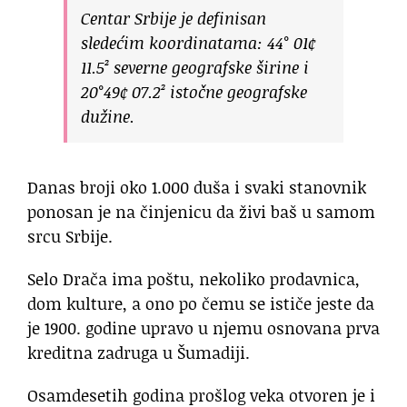
Centar Srbije je definisan
sledećim koordinatama: 44° 01¢
11.5² severne geografske širine i
20°49¢ 07.2² istočne geografske
dužine.
Danas broji oko 1.000 duša i svaki stanovnik
ponosan je na činjenicu da živi baš u samom
srcu Srbije.
Selo Drača ima poštu, nekoliko prodavnica,
dom kulture, a ono po čemu se ističe jeste da
je 1900. godine upravo u njemu osnovana prva
kreditna zadruga u Šumadiji.
Osamdesetih godina prošlog veka otvoren je i