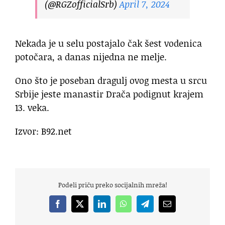
(@RGZofficialSrb)
April 7, 2024
Nekada je u selu postajalo čak šest vodenica
potočara, a danas nijedna ne melje.
Ono što je poseban dragulj ovog mesta u srcu
Srbije jeste manastir Drača podignut krajem
13. veka.
Izvor: B92.net
Podeli priču preko socijalnih mreža!
Facebook
X
LinkedIn
WhatsApp
Telegram
Email