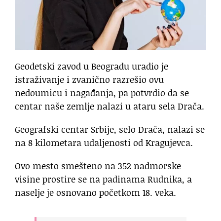
Geodetski zavod u Beogradu uradio je
istraživanje i zvanično razrešio ovu
nedoumicu i nagađanja, pa potvrdio da se
centar naše zemlje nalazi u ataru sela Drača.
Geografski centar Srbije, selo Drača, nalazi se
na 8 kilometara udaljenosti od Kragujevca.
Ovo mesto smešteno na 352 nadmorske
visine prostire se na padinama Rudnika, a
naselje je osnovano početkom 18. veka.