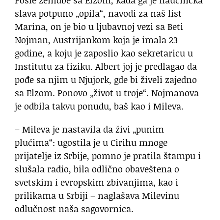
Posle ženidbe sa Elzom, kada ga je naučnička
slava potpuno „opila“, navodi za naš list
Marina, on je bio u ljubavnoj vezi sa Beti
Nojman, Austrijankom koja je imala 23
godine, a koju je zaposlio kao sekretaricu u
Institutu za fiziku. Albert joj je predlagao da
pođe sa njim u Njujork, gde bi živeli zajedno
sa Elzom. Ponovo „život u troje“. Nojmanova
je odbila takvu ponudu, baš kao i Mileva.
– Mileva je nastavila da živi „punim
plućima“: ugostila je u Cirihu mnoge
prijatelje iz Srbije, pomno je pratila štampu i
slušala radio, bila odlično obaveštena o
svetskim i evropskim zbivanjima, kao i
prilikama u Srbiji – naglašava Milevinu
odlučnost naša sagovornica.