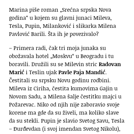
Marina piše roman „Srećna srpska Nova
godina“ u kojem su glavni junaci Mileva,
Tesla, Pupin, Milanković i slikarka Milena
Pavlović Barili. Šta ih je povezivalo?
– Primera radi, čak tri moja junaka su
obožavala hotel „Moskvu“ u Beogradu i tu
boravili. Družili su se Milevin stric
Radovan
Marić
i Teslin ujak
Pavle Paja Mandić
.
Čestitali su srpsku Novu godinu rodbini.
Mileva iz Ciriha, čestita kumovima Gajin u
Novom Sadu, a Milena šalje čestitku majci u
Požarevac. Niko od njih nije zaboravio svoje
korene ma gde da su živeli, ma koliko slave
da su stekli. Pupin je slavio Svetog Savu, Tesla
– Đurđevdan (i svoj imendan Svetog Nikolu),