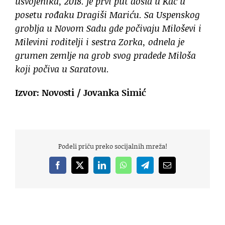
usvojenika, 2018. je prvi put došla u Kać u
posetu rođaku Dragiši Mariću. Sa Uspenskog
groblja u Novom Sadu gde počivaju Miloševi i
Milevini roditelji i sestra Zorka, odnela je
grumen zemlje na grob svog pradede Miloša
koji počiva u Saratovu.
Izvor: Novosti / Jovanka Simić
Podeli priču preko socijalnih mreža!
Facebook
X
LinkedIn
WhatsApp
Telegram
Email