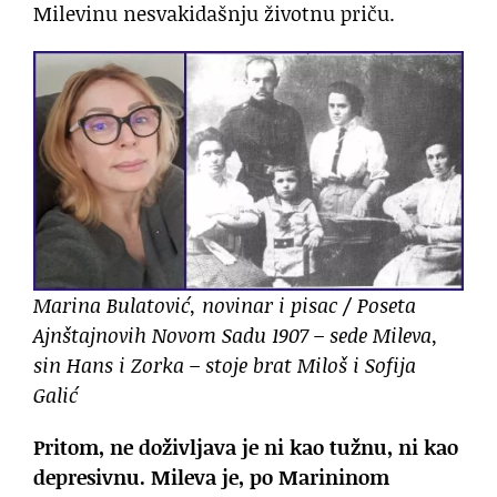
Milevinu nesvakidašnju životnu priču.
Marina Bulatović, novinar i pisac / Poseta
Ajnštajnovih Novom Sadu 1907 – sede Mileva,
sin Hans i Zorka – stoje brat Miloš i Sofija
Galić
Pritom, ne doživljava je ni kao tužnu, ni kao
depresivnu. Mileva je, po Marininom