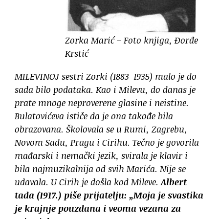
Zorka Marić – Foto knjiga, Đorđe
Krstić
MILEVINOJ sestri Zorki (1883-1935) malo je do
sada bilo podataka. Kao i Milevu, do danas je
prate mnoge neproverene glasine i neistine.
Bulatovićeva ističe da je ona takođe bila
obrazovana. Školovala se u Rumi, Zagrebu,
Novom Sadu, Pragu i Cirihu. Tečno je govorila
mađarski i nemački jezik, svirala je klavir i
bila najmuzikalnija od svih Marića. Nije se
udavala. U Cirih je došla kod Mileve.
Albert
tada (1917.) piše prijatelju:
„Moja je svastika
je krajnje pouzdana i veoma vezana za