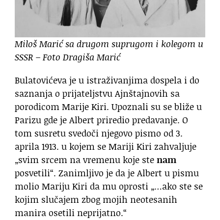
Miloš Marić sa drugom suprugom i kolegom u
SSSR – Foto Dragiša Marić
Bulatovićeva je u istraživanjima dospela i do
saznanja o prijateljstvu Ajnštajnovih sa
porodicom Marije Kiri. Upoznali su se bliže u
Parizu gde je Albert priredio predavanje. O
tom susretu svedoči njegovo pismo od 3.
aprila 1913. u kojem se Mariji Kiri zahvaljuje
„svim srcem na vremenu koje ste
nam
posvetili“. Zanimljivo je da je Albert u pismu
molio Mariju Kiri da mu oprosti „…ako ste se
kojim slučajem zbog mojih neotesanih
manira osetili neprijatno.“