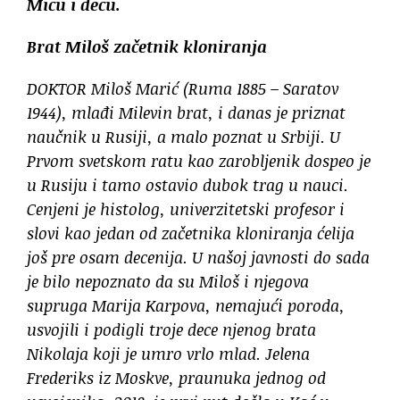
Micu i decu.
Brat Miloš začetnik kloniranja
DOKTOR Miloš Marić (Ruma 1885 – Saratov
1944), mlađi Milevin brat, i danas je priznat
naučnik u Rusiji, a malo poznat u Srbiji. U
Prvom svetskom ratu kao zarobljenik dospeo je
u Rusiju i tamo ostavio dubok trag u nauci.
Cenjeni je histolog, univerzitetski profesor i
slovi kao jedan od začetnika kloniranja ćelija
još pre osam decenija. U našoj javnosti do sada
je bilo nepoznato da su Miloš i njegova
supruga Marija Karpova, nemajući poroda,
usvojili i podigli troje dece njenog brata
Nikolaja koji je umro vrlo mlad. Jelena
Frederiks iz Moskve, praunuka jednog od