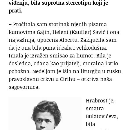
viđenju, bila suprotna stereotipu koji je
prati.
– Pročitala sam stotinak njenih pisama
kumovima Gajin, Heleni (Kaufler) Savić i ona
najvažnija, upućena Albertu. Zaključila sam
da je ona bila puna ide
a
la i velikodušna.
Imala je izražen smisao za humor. Bila je
dosledna, odana kao prijatelj, moralna i vrlo
pobožna. Nedeljom je išla na liturgiju u rusku
pravoslavnu crkvu u Cirihu – otkriva naša
sagovornica.
Hrabrost je,
smatra
Bulatovićeva,
bila