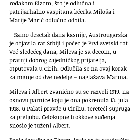
rođakom Elzom, što je odlučna i
patrijarhalno vaspitana kćerka Miloša i
Marije Marić odlučno odbila.
– Samo desetak dana kasnije, Austrougarska
je objavila rat Srbiji i počeo je Prvi svetski rat.
Već sledećeg dana, Mileva je sa decom, u
pratnji dobrog zajedničkog prijatelja,
otputovala u Cirih. Odlučila se na ovaj korak
za manje od dve nedelje – naglašava Marina.
Mileva i Albert zvanično su se razveli 1919. na
osnovu parnice koju je ona pokrenula 13. jula
1918. u Palati pravde u Cirihu, tereteći supruga
za preljubu. Celokupne troškove suđenja
snosio je tuženi Albert.