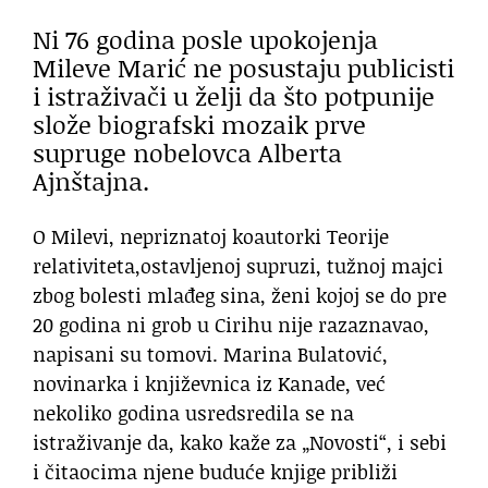
Ni 76 godina posle upokojenja
Mileve Marić ne posustaju publicisti
i istraživači u želji da što potpunije
slože biografski mozaik prve
supruge nobelovca Alberta
Ajnštajna.
O Milevi, nepriznatoj koautorki Teorije
relativiteta,ostavljenoj supruzi, tužnoj majci
zbog bolesti mlađeg sina, ženi kojoj se do pre
20 godina ni grob u Cirihu nije razaznavao,
napisani su tomovi.
Marina Bulatović,
novinarka i književnica iz Kanade, već
nekoliko godina usredsredila se na
istraživanje da, kako kaže za „Novosti“, i sebi
i čitaocima njene buduće knjige približi