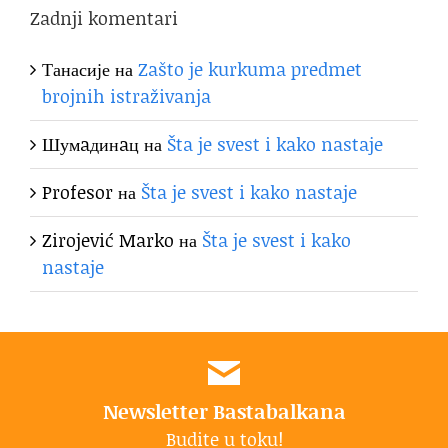
Zadnji komentari
Танасије
на
Zašto je kurkuma predmet
brojnih istraživanja
Шумaдинaц
на
Šta je svest i kako nastaje
Profesor
на
Šta je svest i kako nastaje
Zirojević Marko
на
Šta je svest i kako
nastaje
Newsletter Bastabalkana
Budite u toku!