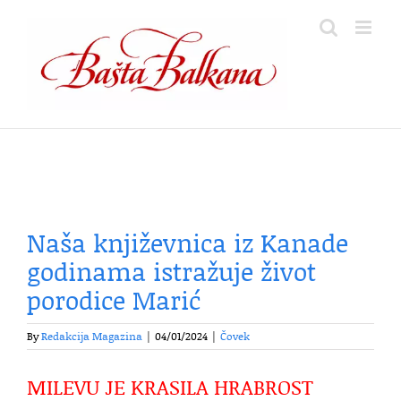
Skip
to
content
Naša književnica iz Kanade
godinama istražuje život
porodice Marić
By
Redakcija Magazina
|
04/01/2024
|
Čovek
MILEVU JE KRASILA HRABROST