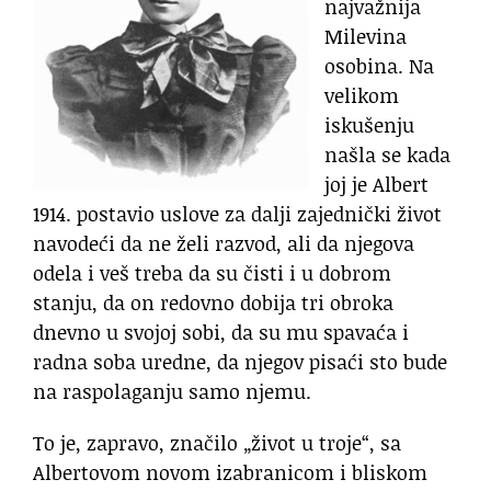
najvažnija
Milevina
osobina. Na
velikom
iskušenju
našla se kada
joj je Albert
1914. postavio uslove za dalji zajednički život
navodeći da ne želi razvod, ali da njegova
odela i veš treba da su čisti i u dobrom
stanju, da on redovno dobija tri obroka
dnevno u svojoj sobi, da su mu spavaća i
radna soba uredne, da njegov pisaći sto bude
na raspolaganju samo njemu.
To je, zapravo, značilo „život u troje“, sa
Albertovom novom izabranicom i bliskom