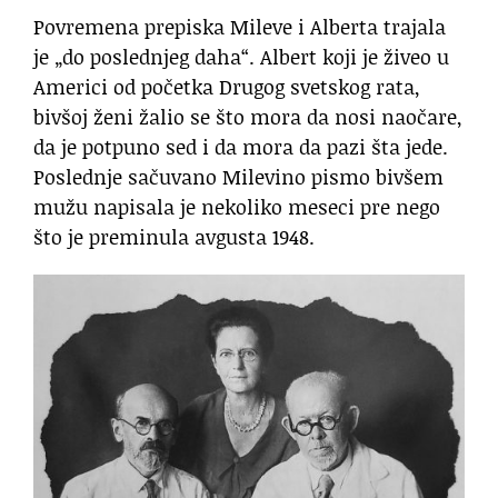
Povremena prepiska Mileve i Alberta trajala
je „do poslednjeg daha“. Albert koji je živeo u
Americi od početka Drugog svetskog rata,
bivšoj ženi žalio se što mora da nosi naočare,
da je potpuno sed i da mora da pazi šta jede.
Poslednje sačuvano Milevino pismo bivšem
mužu napisala je nekoliko meseci pre nego
što je preminula avgusta 1948.