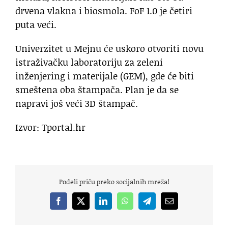
drvena vlakna i biosmola. FoF 1.0 je četiri
puta veći.
Univerzitet u Mejnu će uskoro otvoriti novu
istraživačku laboratoriju za zeleni
inženjering i materijale (GEM), gde će biti
smeštena oba štampača. Plan je da se
napravi još veći 3D štampač.
Izvor: Tportal.hr
Podeli priču preko socijalnih mreža!
Facebook
X
LinkedIn
WhatsApp
Telegram
Email