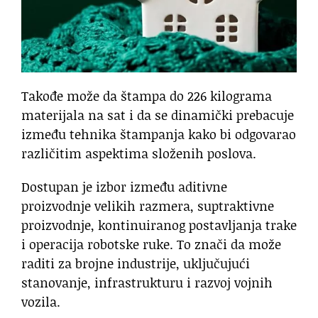
Takođe može da štampa do 226 kilograma
materijala na sat i da se dinamički prebacuje
između tehnika štampanja kako bi odgovarao
različitim aspektima složenih poslova.
Dostupan je izbor između aditivne
proizvodnje velikih razmera, suptraktivne
proizvodnje, kontinuiranog postavljanja trake
i operacija robotske ruke. To znači da može
raditi za brojne industrije, uključujući
stanovanje, infrastrukturu i razvoj vojnih
vozila.