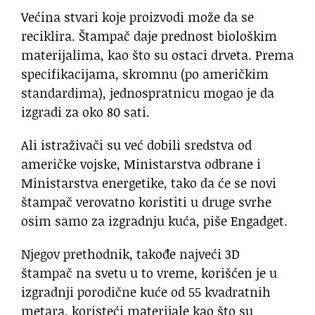
Većina stvari koje proizvodi može da se
reciklira. Štampač daje prednost biološkim
materijalima, kao što su ostaci drveta. Prema
specifikacijama, skromnu (po američkim
standardima), jednospratnicu mogao je da
izgradi za oko 80 sati.
Ali istraživači su već dobili sredstva od
američke vojske, Ministarstva odbrane i
Ministarstva energetike, tako da će se novi
štampač verovatno koristiti u druge svrhe
osim samo za izgradnju kuća, piše Engadget.
Njegov prethodnik, takođe najveći 3D
štampač na svetu u to vreme, korišćen je u
izgradnji porodične kuće od 55 kvadratnih
metara, koristeći materijale kao što su