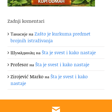
Zadnji komentari
Танасије
на
Zašto je kurkuma predmet
brojnih istraživanja
Шумaдинaц
на
Šta je svest i kako nastaje
Profesor
на
Šta je svest i kako nastaje
Zirojević Marko
на
Šta je svest i kako
nastaje