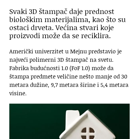
Svaki 3D štampač daje prednost
biološkim materijalima, kao što su
ostaci drveta. Većina stvari koje
proizvodi može da se reciklira.
Američki univerzitet u Mejnu predstavio je
najveći polimerni 3D štampač na svetu.
Fabrika budućnosti 1.0 (FoF 1.0) može da
štampa predmete veličine nešto manje od 30
metara dužine, 9,7 metara širine i 5,4 metara
visine.