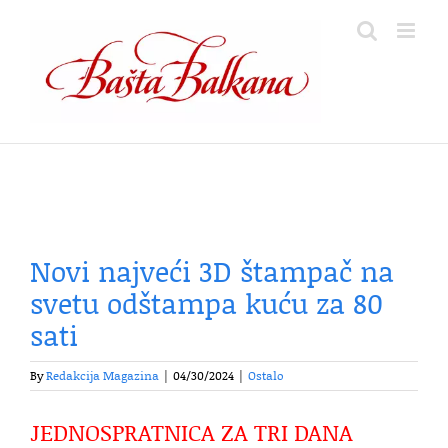
Skip
to
content
Novi najveći 3D štampač na
svetu odštampa kuću za 80
sati
By
Redakcija Magazina
|
04/30/2024
|
Ostalo
JEDNOSPRATNICA ZA TRI DANA