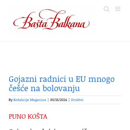
Skip
to
content
Gojazni radnici u EU mnogo
češće na bolovanju
By
Redakcija Magazina
|
05/15/2024
|
Društvo
PUNO KOŠTA