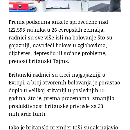
Prema podacima ankete sprovedene nad
122.598 radnika u 26 evropskih zemalja,
radnici su sve više išli na bolovanje što su
gojazniji, navodeći bolove u zglobovima,
dijabetes, depresiju ili srčane probleme,
prenosi britanski Tajms.
Britanski radnici su treći najgojazniji u
Evropi, a broj otvorenih bolovanja je porastao
duplo u Velikoj Britaniji u poslednjih 10
godina, što je, prema procenama, smanjilo
produktivnost britanske privrede za 33
milijarde funti.
Iako je britanski premijer Riši Sunak najavio