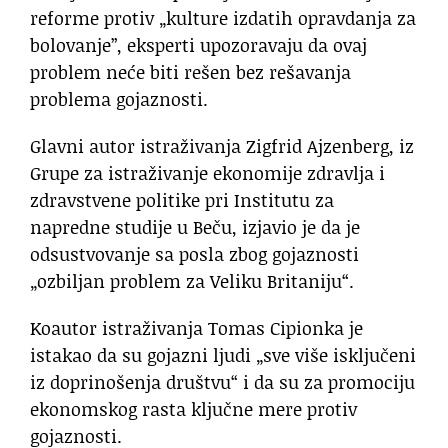
reforme protiv „kulture izdatih opravdanja za
bolovanje”, eksperti upozoravaju da ovaj
problem neće biti rešen bez rešavanja
problema gojaznosti.
Glavni autor istraživanja Zigfrid Ajzenberg, iz
Grupe za istraživanje ekonomije zdravlja i
zdravstvene politike pri Institutu za
napredne studije u Beču, izjavio je da je
odsustvovanje sa posla zbog gojaznosti
„ozbiljan problem za Veliku Britaniju“.
Koautor istraživanja Tomas Cipionka je
istakao da su gojazni ljudi „sve više isključeni
iz doprinošenja društvu“ i da su za promociju
ekonomskog rasta ključne mere protiv
gojaznosti.