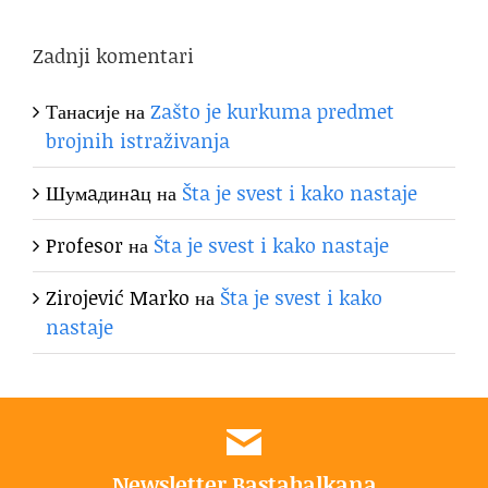
Zadnji komentari
Танасије
на
Zašto je kurkuma predmet
brojnih istraživanja
Шумaдинaц
на
Šta je svest i kako nastaje
Profesor
на
Šta je svest i kako nastaje
Zirojević Marko
на
Šta je svest i kako
nastaje
Newsletter Bastabalkana