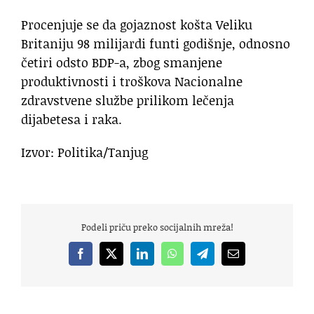
Procenjuje se da gojaznost košta Veliku
Britaniju 98 milijardi funti godišnje, odnosno
četiri odsto BDP-a, zbog smanjene
produktivnosti i troškova Nacionalne
zdravstvene službe prilikom lečenja
dijabetesa i raka.
Izvor: Politika/Tanjug
Podeli priču preko socijalnih mreža!
Facebook
X
LinkedIn
WhatsApp
Telegram
Email