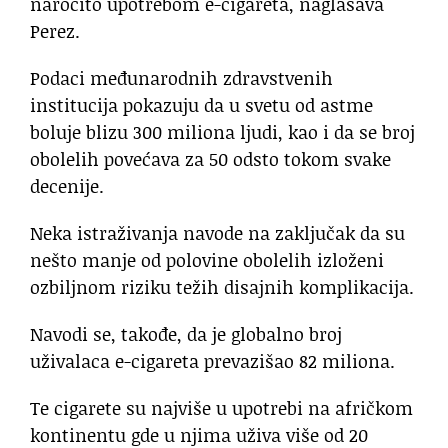
naročito upotrebom e-cigareta, naglašava
Perez.
Podaci međunarodnih zdravstvenih
institucija pokazuju da u svetu od astme
boluje blizu 300 miliona ljudi, kao i da se broj
obolelih povećava za 50 odsto tokom svake
decenije.
Neka istraživanja navode na zaključak da su
nešto manje od polovine obolelih izloženi
ozbiljnom riziku težih disajnih komplikacija.
Navodi se, takođe, da je globalno broj
uživalaca e-cigareta prevazišao 82 miliona.
Te cigarete su najviše u upotrebi na afričkom
kontinentu gde u njima uživa više od 20