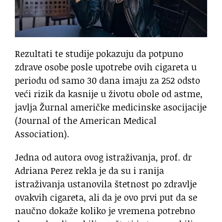
Rezultati te studije pokazuju da potpuno
zdrave osobe posle upotrebe ovih cigareta u
periodu od samo 30 dana imaju za 252 odsto
veći rizik da kasnije u životu obole od astme,
javlja Žurnal američke medicinske asocijacije
(Journal of the American Medical
Association).
Jedna od autora ovog istraživanja, prof. dr
Adriana Perez rekla je da su i ranija
istraživanja ustanovila štetnost po zdravlje
ovakvih cigareta, ali da je ovo prvi put da se
naučno dokaže koliko je vremena potrebno