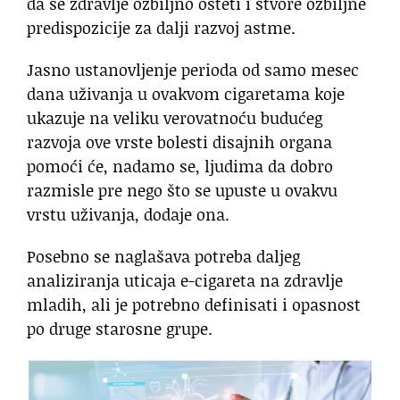
da se zdravlje ozbiljno ošteti i stvore ozbiljne
predispozicije za dalji razvoj astme.
Jasno ustanovljenje perioda od samo mesec
dana uživanja u ovakvom cigaretama koje
ukazuje na veliku verovatnoću budućeg
razvoja ove vrste bolesti disajnih organa
pomoći će, nadamo se, ljudima da dobro
razmisle pre nego što se upuste u ovakvu
vrstu uživanja, dodaje ona.
Posebno se naglašava potreba daljeg
analiziranja uticaja e-cigareta na zdravlje
mladih, ali je potrebno definisati i opasnost
po druge starosne grupe.