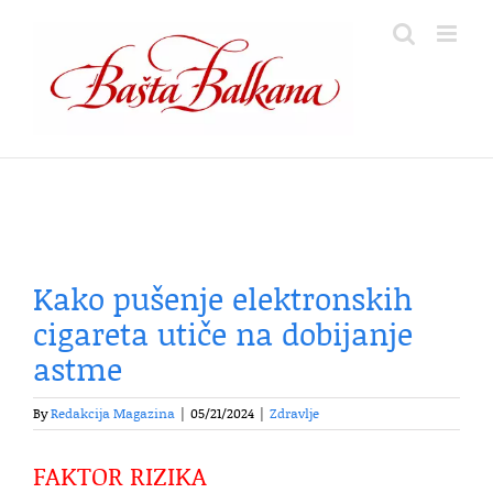
Skip
to
content
Kako pušenje elektronskih
cigareta utiče na dobijanje
astme
By
Redakcija Magazina
|
05/21/2024
|
Zdravlje
FAKTOR RIZIKA