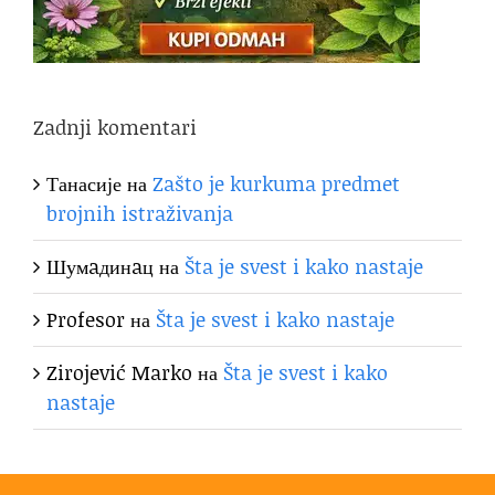
Zadnji komentari
Танасије
на
Zašto je kurkuma predmet
brojnih istraživanja
Шумaдинaц
на
Šta je svest i kako nastaje
Profesor
на
Šta je svest i kako nastaje
Zirojević Marko
на
Šta je svest i kako
nastaje