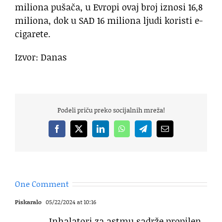
miliona pušača, u Evropi ovaj broj iznosi 16,8
miliona, dok u SAD 16 miliona ljudi koristi e-
cigarete.
Izvor: Danas
Podeli priču preko socijalnih mreža!
Facebook
X
LinkedIn
WhatsApp
Telegram
Email
One Comment
Piskaralo
05/22/2024 at 10:16
Inhalatori za astmu sadrže propilen