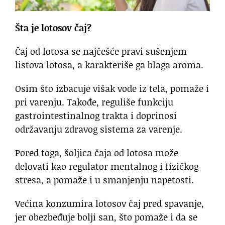
Šta je lotosov čaj?
Čaj od lotosa se najčešće pravi sušenjem
listova lotosa, a karakteriše ga blaga aroma.
Osim što izbacuje višak vode iz tela, pomaže i
pri varenju. Takođe, reguliše funkciju
gastrointestinalnog trakta i doprinosi
održavanju zdravog sistema za varenje.
Pored toga, šoljica čaja od lotosa može
delovati kao regulator mentalnog i fizičkog
stresa, a pomaže i u smanjenju napetosti.
Većina konzumira lotosov čaj pred spavanje,
jer obezbeđuje bolji san, što pomaže i da se