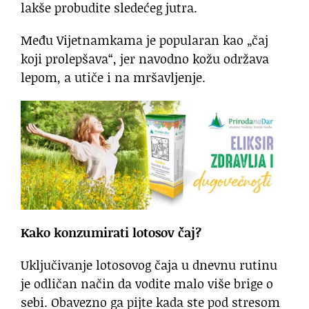
lakše probudite sledećeg jutra.
Među Vijetnamkama je popularan kao „čaj
koji prolepšava“, jer navodno kožu održava
lepom, a utiče i na mršavljenje.
Kako konzumirati lotosov čaj?
Uključivanje lotosovog čaja u dnevnu rutinu
je odličan način da vodite malo više brige o
sebi. Obavezno ga pijte kada ste pod stresom