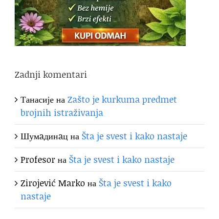
Zadnji komentari
Танасије
на
Zašto je kurkuma predmet
brojnih istraživanja
Шумaдинaц
на
Šta je svest i kako nastaje
Profesor
на
Šta je svest i kako nastaje
Zirojević Marko
на
Šta je svest i kako
nastaje