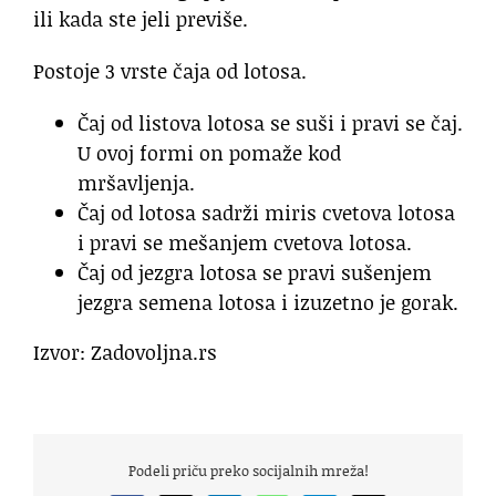
ili kada ste jeli previše.
Postoje 3 vrste čaja od lotosa.
Čaj od listova lotosa se suši i pravi se čaj.
U ovoj formi on pomaže kod
mršavljenja.
Čaj od lotosa sadrži miris cvetova lotosa
i pravi se mešanjem cvetova lotosa.
Čaj od jezgra lotosa se pravi sušenjem
jezgra semena lotosa i izuzetno je gorak.
Izvor: Zadovoljna.rs
Podeli priču preko socijalnih mreža!