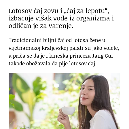
Lotosov čaj zovu i „čaj za lepotu“,
izbacuje višak vode iz organizma i
odličan je za varenje.
Tradicionalni biljni čaj od lotosa žene u
vijetnamskoj kraljevskoj palati su jako volele,
a priča se da je i kineska princeza Jang Gui
takođe obožavala da pije lotosov čaj.