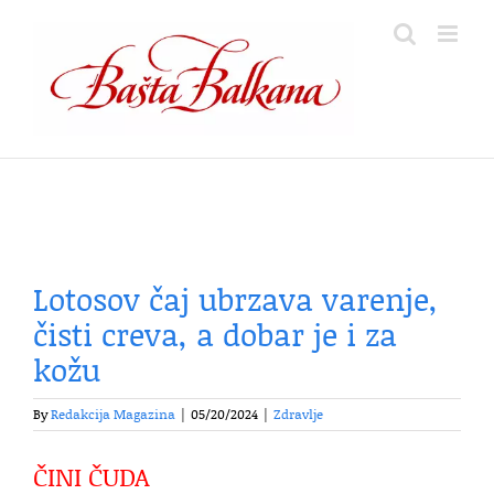
Skip
to
content
Lotosov čaj ubrzava varenje,
čisti creva, a dobar je i za
kožu
By
Redakcija Magazina
|
05/20/2024
|
Zdravlje
ČINI ČUDA