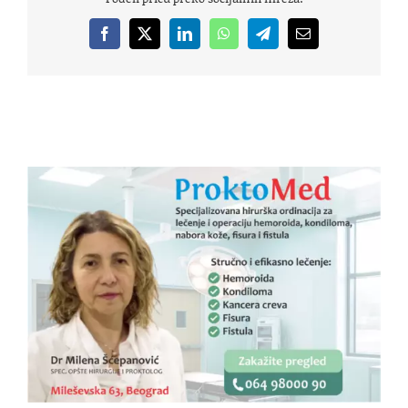
Facebook
X
LinkedIn
WhatsApp
Telegram
Email