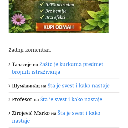
Zadnji komentari
Танасије
на
Zašto je kurkuma predmet
brojnih istraživanja
Шумaдинaц
на
Šta je svest i kako nastaje
Profesor
на
Šta je svest i kako nastaje
Zirojević Marko
на
Šta je svest i kako
nastaje