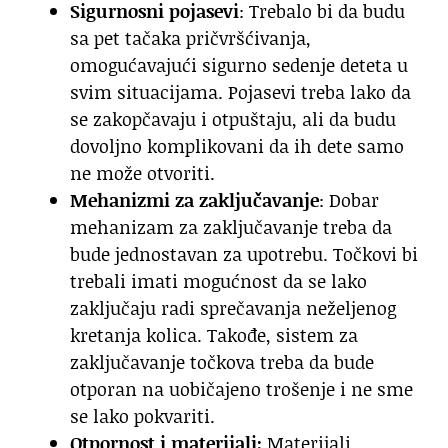
Sigurnosni pojasevi
: Trebalo bi da budu
sa pet tačaka pričvršćivanja,
omogućavajući sigurno sedenje deteta u
svim situacijama. Pojasevi treba lako da
se zakopčavaju i otpuštaju, ali da budu
dovoljno komplikovani da ih dete samo
ne može otvoriti.
Mehanizmi za zaključavanje
: Dobar
mehanizam za zaključavanje treba da
bude jednostavan za upotrebu. Točkovi bi
trebali imati mogućnost da se lako
zaključaju radi sprečavanja neželjenog
kretanja kolica. Takođe, sistem za
zaključavanje točkova treba da bude
otporan na uobičajeno trošenje i ne sme
se lako pokvariti.
Otpornost i materijali:
Materijali