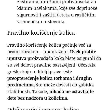
zaštitama, mrežama protiv insekata i
kišnim navlakama, koje sve doprinose
sigurnosti i zaštiti deteta u različitim
vremenskim uslovima.
Pravilno korišćenje kolica
Pravilno korišćenje kolica počinje već sa
prvim korakom – montažom.
Uvek pratite
uputstva proizvođača
kako biste osigurali da
su svi delovi pravilno sastavljeni. Učestala
greška koju roditelji prave jeste
preopterećenje kolica torbama i drugim
predmetima
, što može dovesti do gubitka
stabilnosti. Takođe,
nikada ne ostavljajte
dete bez nadzora u kolicima
.
Održavanje i provera kolica