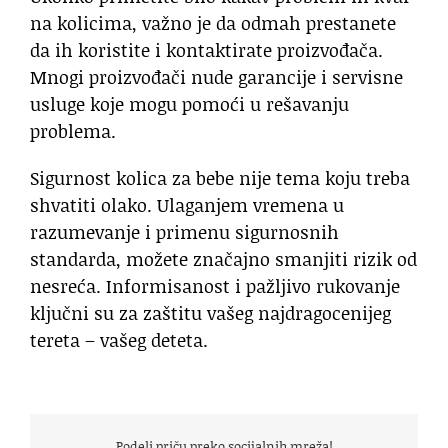
na kolicima, važno je da odmah prestanete
da ih koristite i kontaktirate proizvođača.
Mnogi proizvođači nude garancije i servisne
usluge koje mogu pomoći u rešavanju
problema.
Sigurnost kolica za bebe nije tema koju treba
shvatiti olako. Ulaganjem vremena u
razumevanje i primenu sigurnosnih
standarda, možete značajno smanjiti rizik od
nesreća. Informisanost i pažljivo rukovanje
ključni su za zaštitu vašeg najdragocenijeg
tereta – vašeg deteta.
Podeli priču preko socijalnih mreža!