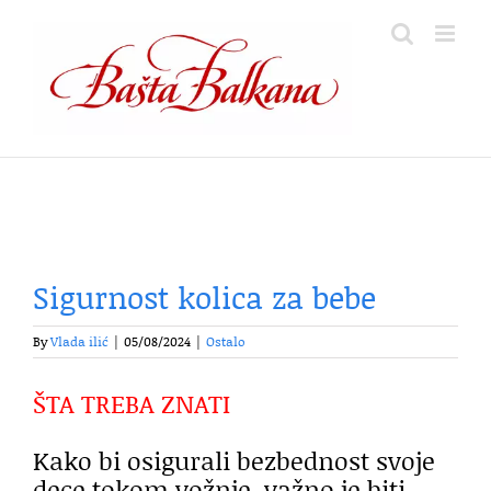
Skip
to
content
Sigurnost kolica za bebe
By
Vlada ilić
|
05/08/2024
|
Ostalo
ŠTA TREBA ZNATI
Kako bi osigurali bezbednost svoje
dece tokom vožnje, važno je biti