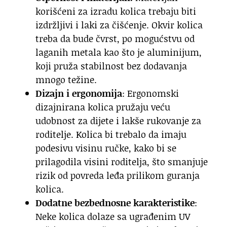
korišćeni za izradu kolica trebaju biti
izdržljivi i laki za čišćenje. Okvir kolica
treba da bude čvrst, po mogućstvu od
laganih metala kao što je aluminijum,
koji pruža stabilnost bez dodavanja
mnogo težine.
Dizajn i ergonomija
: Ergonomski
dizajnirana kolica pružaju veću
udobnost za dijete i lakše rukovanje za
roditelje. Kolica bi trebalo da imaju
podesivu visinu ručke, kako bi se
prilagodila visini roditelja, što smanjuje
rizik od povreda leđa prilikom guranja
kolica.
Dodatne bezbednosne karakteristike
:
Neke kolica dolaze sa ugrađenim UV