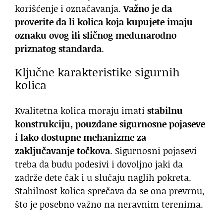
korišćenje i označavanja.
Važno je da
proverite da li kolica koja kupujete imaju
oznaku ovog ili sličnog međunarodno
priznatog standarda
.
Ključne karakteristike sigurnih
kolica
Kvalitetna kolica moraju imati
stabilnu
konstrukciju, pouzdane sigurnosne pojaseve
i lako dostupne mehanizme za
zaključavanje točkova
. Sigurnosni pojasevi
treba da budu podesivi i dovoljno jaki da
zadrže dete čak i u slučaju naglih pokreta.
Stabilnost kolica sprečava da se ona prevrnu,
što je posebno važno na neravnim terenima.