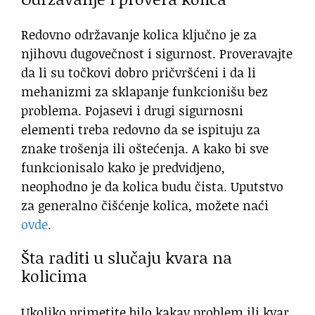
Redovno održavanje kolica ključno je za
njihovu dugovečnost i sigurnost. Proveravajte
da li su točkovi dobro pričvršćeni i da li
mehanizmi za sklapanje funkcionišu bez
problema. Pojasevi i drugi sigurnosni
elementi treba redovno da se ispituju za
znake trošenja ili oštećenja. A kako bi sve
funkcionisalo kako je predvidjeno,
neophodno je da kolica budu čista. Uputstvo
za generalno čišćenje kolica, možete naći
ovde
.
Šta raditi u slučaju kvara na
kolicima
Ukoliko primetite bilo kakav problem ili kvar