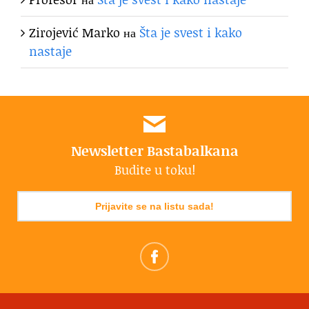
Zirojević Marko
на
Šta je svest i kako
nastaje
Newsletter Bastabalkana
Budite u toku!
Prijavite se na listu sada!