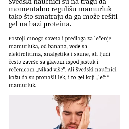
Švedski naučnici su na tragu da
momentalno regulišu mamurluk
tako što smatraju da ga može rešiti
gel na bazi proteina.
Postoji mnogo saveta i predloga za lečenje
mamurluka, od banana, vode sa
elektrolitima, analgetika i saune, ali ljudi
često završe sa glavom ispod jastuk i
rečenicom „Nikad više”. Ali švedski naučnici
kažu da su pronašli lek, i to gel koji „leči“
mamurluk.