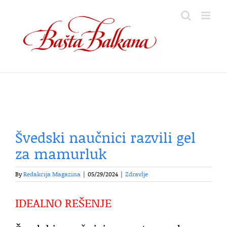
Skip
to
content
Švedski naučnici razvili gel
za mamurluk
By
Redakcija Magazina
|
05/29/2024
|
Zdravlje
IDEALNO REŠENJE