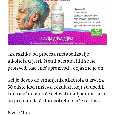
„Za razliku od procesa metabolizacije
alkohola u jetri, štetni acetaldehid se ne
proizvodi kao međuproizvod“, objasnio je on.
Gel je doveo do smanjenja alkohola u krvi za
50 odsto kod miševa, rezultati koji su ubedili
tim naučnika da će delovati na ljudima, iako
su priznali da će biti potrebno više testova.
Izvor: Hina