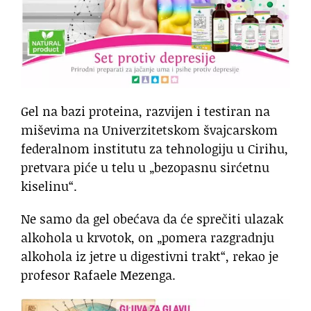
Gel na bazi proteina, razvijen i testiran na
miševima na Univerzitetskom švajcarskom
federalnom institutu za tehnologiju u Cirihu,
pretvara piće u telu u „bezopasnu sirćetnu
kiselinu“.
Ne samo da gel obećava da će sprečiti ulazak
alkohola u krvotok, on „pomera razgradnju
alkohola iz jetre u digestivni trakt“, rekao je
profesor Rafaele Mezenga.