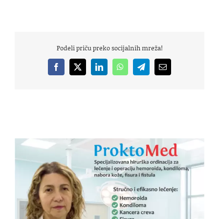
Podeli priču preko socijalnih mreža!
Facebook
X
LinkedIn
WhatsApp
Telegram
Email