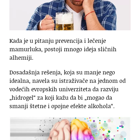
Kada je u pitanju prevencija i lečenje
mamurluka, postoji mnogo ideja sličnih
alhemiji.
Dosadašnja rešenja, koja su manje nego
idealna, navela su istraživače na jednom od
vodećih evropskih univerziteta da razviju
„hidrogel“ za koji kažu da bi „mogao da
smanji štetne i opojne efekte alkohola“.