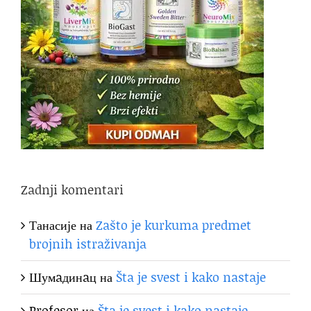
Zadnji komentari
Танасије
на
Zašto je kurkuma predmet
brojnih istraživanja
Шумaдинaц
на
Šta je svest i kako nastaje
Profesor
на
Šta je svest i kako nastaje