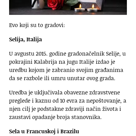
Evo koji su to gradovi:
Selija, Italija
U avgustu 2015. godine gradonačelnik Selije, u
pokrajini Kalabrija na jugu Italije izdao je
uredbu kojom je zabranio svojim građanima
da se razbole ili umru unutar ovog grada.
Uredba je uključivala obavezne zdravstvene
preglede i kaznu od 10 evra za nepoštovanje, a
njen cilj je podstakne zdraviji način života i
zaustavi opadanje broja stanovnika.
Sela u Francuskoj i Brazilu