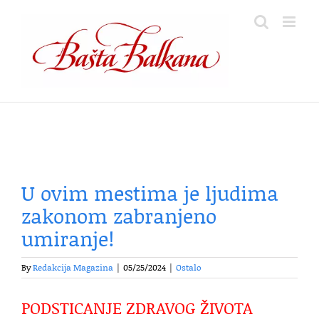
Skip
to
content
U ovim mestima je ljudima
zakonom zabranjeno
umiranje!
By
Redakcija Magazina
|
05/25/2024
|
Ostalo
PODSTICANJE ZDRAVOG ŽIVOTA