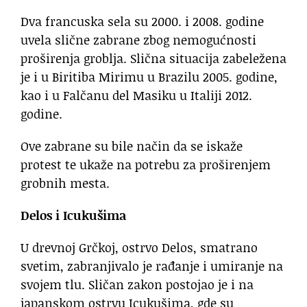
Dva francuska sela su 2000. i 2008. godine
uvela slične zabrane zbog nemogućnosti
proširenja groblja. Slična situacija zabeležena
je i u Biritiba Mirimu u Brazilu 2005. godine,
kao i u Falčanu del Masiku u Italiji 2012.
godine.
Ove zabrane su bile način da se iskaže
protest te ukaže na potrebu za proširenjem
grobnih mesta.
Delos i Icukušima
U drevnoj Grčkoj, ostrvo Delos, smatrano
svetim, zabranjivalo je rađanje i umiranje na
svojem tlu. Sličan zakon postojao je i na
japanskom ostrvu Icukušima, gde su