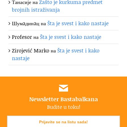
Танасије
на
Zašto je kurkuma predmet
brojnih istraživanja
Шумaдинaц
на
Šta je svest i kako nastaje
Profesor
на
Šta je svest i kako nastaje
Zirojević Marko
на
Šta je svest i kako
nastaje
Newsletter Bastabalkana
Budite u toku!
Prijavite se na listu sada!