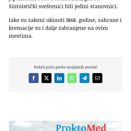
šintoistički sveštenici bili jedini stanovnici.
Iako su zakoni ukinuti 1868. godine, sahrane i
kremacije su i dalje zabranjene na ovim
mestima.
Podeli priču preko socijalnih mreža!
Facebook
X
LinkedIn
WhatsApp
Telegram
Email