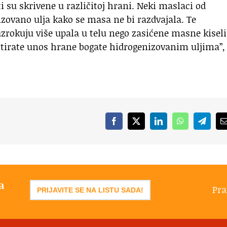
i su skrivene u različitoj hrani. Neki maslaci od
izovano ulja kako se masa ne bi razdvajala. Te
rokuju više upala u telu nego zasićene masne kiseli
imitirate unos hrane bogate hidrogenizovanim uljima”,
Facebook
X
LinkedIn
WhatsApp
Telegr
a
Pra
PRIJAVITE SE NA LISTU SADA!