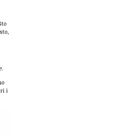
što
sto,
e.
no
ri i