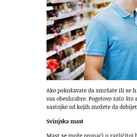
Ako pokušavate da smršate ili se h
vas obeshrabre. Pogotovo zato što
sastojke od kojih možete da dobije
Svinjska mast
Mast se može pronaći u različitoj 