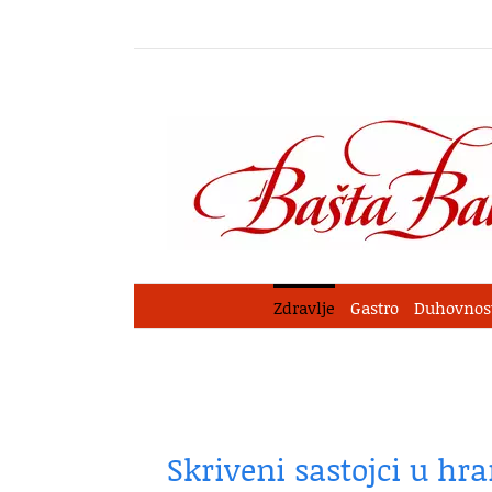
Skip
to
content
Zdravlje
Gastro
Duhovnos
Skriveni sastojci u hr