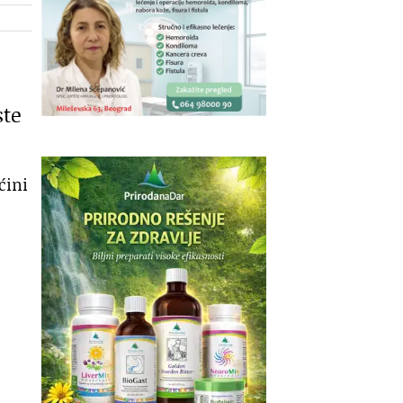
ste
ćini