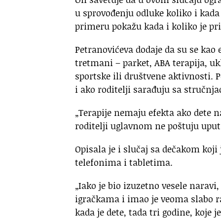
u sprovođenju odluke koliko i kada
primeru pokažu kada i koliko je pri
Petranovićeva dodaje da su se kao 
tretmani – parket, ABA terapija, uk
sportske ili društvene aktivnosti. 
i ako roditelji sarađuju sa stručnj
„Terapije nemaju efekta ako dete n
roditelji uglavnom ne poštuju uputs
Opisala je i slučaj sa dečakom koj
telefonima i tabletima.
„Iako je bio izuzetno vesele narav
igračkama i imao je veoma slabo raz
kada je dete, tada tri godine, koje