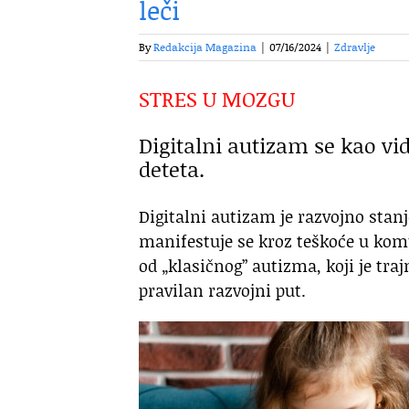
leči
By
Redakcija Magazina
|
07/16/2024
|
Zdravlje
STRES U MOZGU
Digitalni autizam se kao vi
deteta.
Digitalni autizam je razvojno stanj
manifestuje se kroz teškoće u komun
od „klasičnog” autizma, koji je tra
pravilan razvojni put.