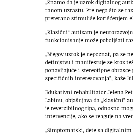
„Znamo da je uzrok digitalnog aut
ranom uzrastu. Pre nego što se raz
preterano stimuliše korišćenjem ek
„Klasični“ autizam je neurorazvojni
funkcionisanje može poboljšati ra
„Njegov uzrok je nepoznat, pa se 
detinjstvu i manifestuje se kroz t
ponavljajuće i stereotipne obrasce
specifičnih interesovanja“, kaže Bili
Edukativni rehabilitator Jelena Pet
Labinu, objašnjava da „klasični“ au
je reverzibilnog tipa, odnosno mogu
intervencije, ako se reaguje na vre
„Simptomatski, dete sa digitalni