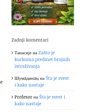
Zadnji komentari
Танасије
на
Zašto je
kurkuma predmet brojnih
istraživanja
Шумaдинaц
на
Šta je svest
je
i kako nastaje
Profesor
на
Šta je svest i
kako nastaje