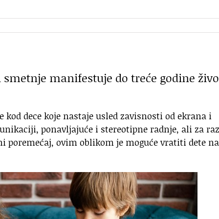
d smetnje manifestuje do treće godine živo
e kod dece koje nastaje usled zavisnosti od ekrana i
ikaciji, ponavljajuće i stereotipne radnje, ali za ra
jni poremećaj, ovim oblikom je moguće vratiti dete na