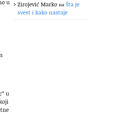
no u
Zirojević Marko
на
Šta je
svest i kako nastaje
om
c“ u
koji
atne