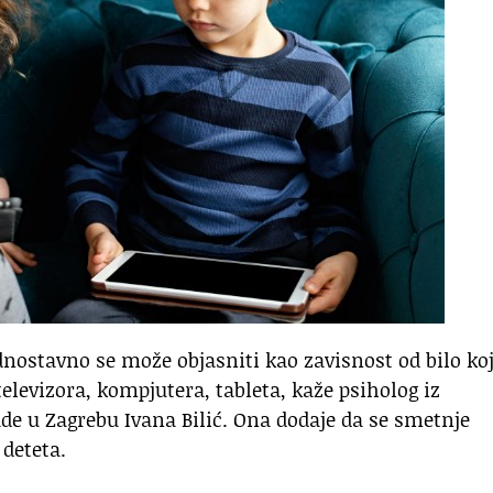
dnostavno se može objasniti kao zavisnost od bilo ko
elevizora, kompjutera, tableta, kaže psiholog iz
ade u Zagrebu Ivana Bilić. Ona dodaje da se smetnje
 deteta.