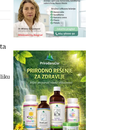
ta
zliku