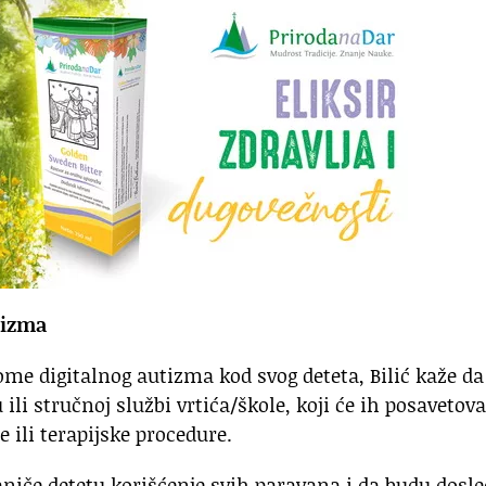
tizma
me digitalnog autizma kod svog deteta, Bilić kaže da
i stručnoj službi vrtića/škole, koji će ih posavetovat
e ili terapijske procedure.
niče detetu korišćenje svih paravana i da budu dosl