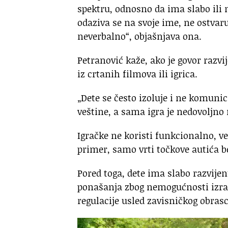
spektru, odnosno da ima slabo ili
odaziva se na svoje ime, ne ostvar
neverbalno“, objašnjava ona.
Petranović kaže, ako je govor razv
iz crtanih filmova ili igrica.
„Dete se često izoluje i ne komuni
veštine, a sama igra je nedovoljno 
Igračke ne koristi funkcionalno, vec
primer, samo vrti točkove autića b
Pored toga, dete ima slabo razvije
ponašanja zbog nemogućnosti izr
regulacije usled zavisničkog obras