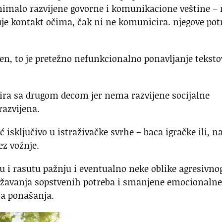
 nimalo razvijene govorne i komunikacione veštine – 
uje kontakt očima, čak ni ne komunicira. njegove pot
ijen, to je pretežno nefunkcionalno ponavljanje tekst
cira sa drugom decom jer nema razvijene socijalne
razvijena.
́ isključivo u istraživačke svrhe – baca igračke ili, n
ez vožnje.
nu i rasutu pažnju i eventualno neke oblike agresivno
ažavanja sopstvenih potreba i smanjene emocionalne
ca ponašanja.