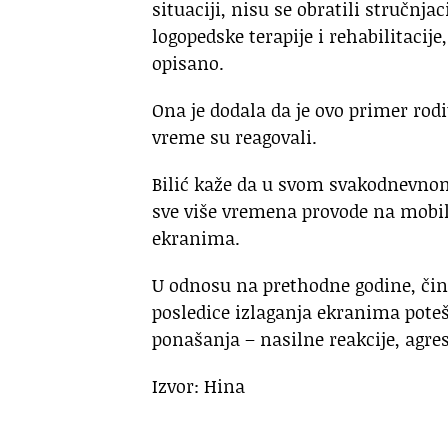
situaciji, nisu se obratili stručn
logopedske terapije i rehabilitacij
opisano.
Ona je dodala da je ovo primer rodit
vreme su reagovali.
Bilić kaže da u svom svakodnevno
sve više vremena provode na mobil
ekranima.
U odnosu na prethodne godine, čini
posledice izlaganja ekranima potešk
ponašanja – nasilne reakcije, agres
Izvor: Hina