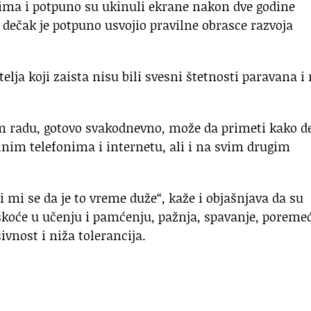
jacima i potpuno su ukinuli ekrane nakon dve godine
e, dečak je potpuno usvojio pravilne obrasce razvoja
elja koji zaista nisu bili svesni štetnosti paravana i
m radu, gotovo svakodnevno, može da primeti kako d
nim telefonima i internetu, ali i na svim drugim
 mi se da je to vreme duže“, kaže i objašnjava da su
oće u učenju i pamćenju, pažnja, spavanje, poremeć
ivnost i niža tolerancija.