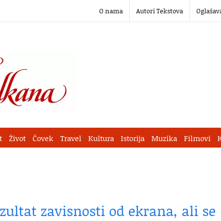
O nama
Autori Tekstova
Oglašav
t
Život
Čovek
Travel
Kultura
Istorija
Muzika
Filmovi
zultat zavisnosti od ekrana, ali se