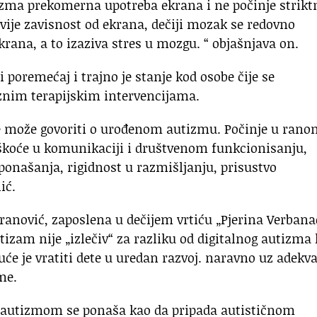
izma prekomerna upotreba ekrana i ne počinje strikt
vije zavisnost od ekrana, dečiji mozak se redovno
rana, a to izaziva stres u mozgu. “ objašnjava on.
 poremećaj i trajno je stanje kod osobe čije se
znim terapijskim intervencijama.
ne može govoriti o urođenom autizmu. Počinje u ran
eškoće u komunikaciji i društvenom funkcionisanju,
 ponašanja, rigidnost u razmišljanju, prisustvo
ć.
ranović, zaposlena u dečijem vrtiću „Pjerina Verbana
tizam nije „izlečiv“ za razliku od digitalnog autizma 
će je vratiti dete u uredan razvoj. naravno uz adekv
me.
m autizmom se ponaša kao da pripada autističnom