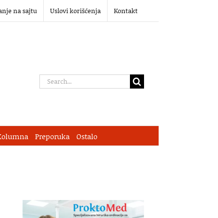
anje na sajtu
Uslovi korišćenja
Kontakt
Search
for:
Kolumna
Preporuka
Ostalo