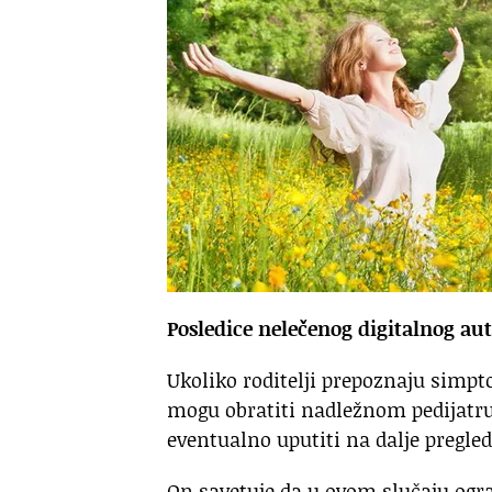
Posledice nelečenog digitalnog au
Ukoliko roditelji prepoznaju simpto
mogu obratiti nadležnom pedijatru il
eventualno uputiti na dalje pregled
On savetuje da u ovom slučaju ogra