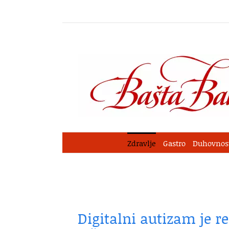
Skip
to
content
Zdravlje
Gastro
Duhovnos
Digitalni autizam je re