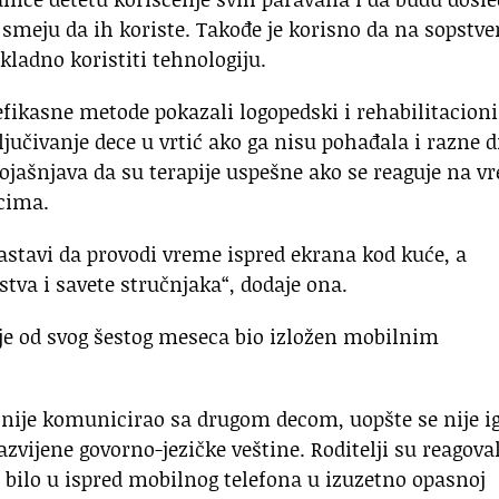
 smeju da ih koriste. Takođe je korisno da na sopst
kladno koristiti tehnologiju.
efikasne metode pokazali logopedski i rehabilitacioni
ljučivanje dece u vrtić ako ga nisu pohađala i razne 
Pojašnjava da su terapije uspešne ako se reaguje na v
acima.
astavi da provodi vreme ispred ekrana kod kuće, a
tva i savete stručnjaka“, dodaje ona.
i je od svog šestog meseca bio izložen mobilnim
i, nije komunicirao sa drugom decom, uopšte se nije i
vijene govorno-jezičke veštine. Roditelji su reagoval
 je bilo u ispred mobilnog telefona u izuzetno opasnoj