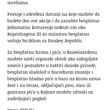
mrežama.
Postoje i određeni datumi na koje možete da
budete deo ove akcije i da zaradite besplatno
jednosatno krstarenje GoBoat-om oko
Kopenhagena ili 45-minutnu besplatnu
vožnju biciklom sa Donkey Republic.
Za besplatnu hranu i piće, u BaneGaardenu
možete uzeti organski obrok ako sakupljate
smeće i pomažete u zaštiti danske prirode,
besplatan sladoled u Narodnom muzeju i
besplatno hladno piće u baru na krovu nivoa
šest i na terasi, uključujući pivo, vino ili
gazirana pića u kojima možete uživati uz
zadivljujući pogled.