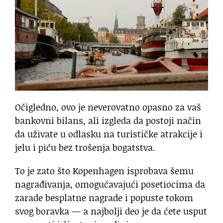
Očigledno, ovo je neverovatno opasno za vaš
bankovni bilans, ali izgleda da postoji način
da uživate u odlasku na turističke atrakcije i
jelu i piću bez trošenja bogatstva.
To je zato što Kopenhagen isprobava šemu
nagrađivanja, omogućavajući posetiocima da
zarade besplatne nagrade i popuste tokom
svog boravka — a najbolji deo je da ćete usput