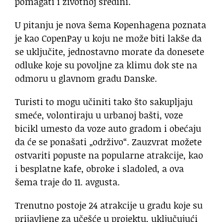
pomagati i životnoj sredini.
U pitanju je nova šema Kopenhagena poznata
je kao CopenPay u koju ne može biti lakše da
se uključite, jednostavno morate da donesete
odluke koje su povoljne za klimu dok ste na
odmoru u glavnom gradu Danske.
Turisti to mogu učiniti tako što sakupljaju
smeće, volontiraju u urbanoj bašti, voze
bicikl umesto da voze auto gradom i obećaju
da će se ponašati „održivo“. Zauzvrat možete
ostvariti popuste na popularne atrakcije, kao
i besplatne kafe, obroke i sladoled, a ova
šema traje do 11. avgusta.
Trenutno postoje 24 atrakcije u gradu koje su
prijavljene za učešće u projektu, uključujući