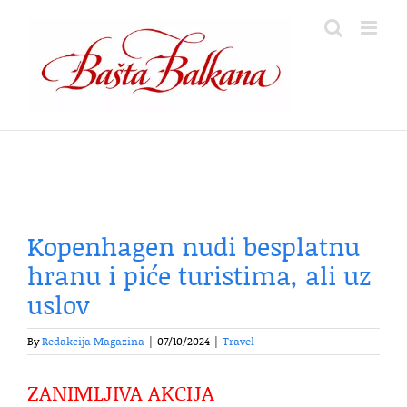
Skip
to
content
Kopenhagen nudi besplatnu
hranu i piće turistima, ali uz
uslov
By
Redakcija Magazina
|
07/10/2024
|
Travel
ZANIMLJIVA AKCIJA