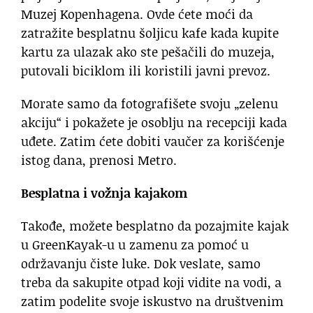
Muzej Kopenhagena. Ovde ćete moći da
zatražite besplatnu šoljicu kafe kada kupite
kartu za ulazak ako ste pešačili do muzeja,
putovali biciklom ili koristili javni prevoz.
Morate samo da fotografišete svoju „zelenu
akciju“ i pokažete je osoblju na recepciji kada
uđete. Zatim ćete dobiti vaučer za korišćenje
istog dana, prenosi Metro.
Besplatna i vožnja kajakom
Takođe, možete besplatno da pozajmite kajak
u GreenKayak-u u zamenu za pomoć u
održavanju čiste luke. Dok veslate, samo
treba da sakupite otpad koji vidite na vodi, a
zatim podelite svoje iskustvo na društvenim