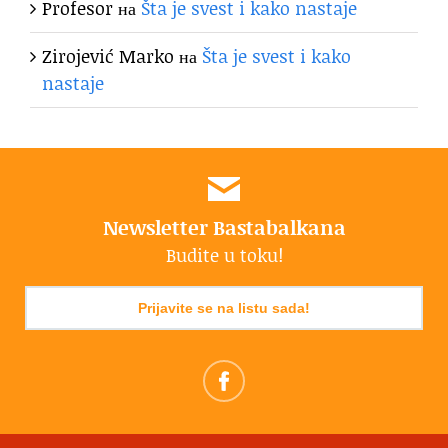
Profesor
на
Šta je svest i kako nastaje
Zirojević Marko
на
Šta je svest i kako
nastaje
Newsletter Bastabalkana
Budite u toku!
Prijavite se na listu sada!