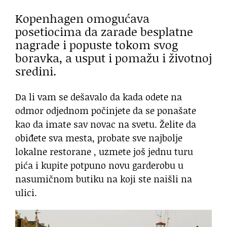
Kopenhagen omogućava
posetiocima da zarade besplatne
nagrade i popuste tokom svog
boravka, a usput i pomažu i životnoj
sredini.
Da li vam se dešavalo da kada odete na
odmor odjednom počinjete da se ponašate
kao da imate sav novac na svetu. Želite da
obiđete sva mesta, probate sve najbolje
lokalne restorane , uzmete još jednu turu
pića i kupite potpuno novu garderobu u
nasumičnom butiku na koji ste naišli na
ulici.