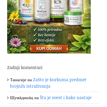
Zadnji komentari
Танасије
на
Zašto je kurkuma predmet
brojnih istraživanja
Шумaдинaц
на
Šta je svest i kako nastaje