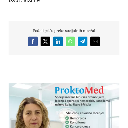
Izvor: BIZLife
Podeli priču preko socijalnih mreža!
Facebook
X
LinkedIn
WhatsApp
Telegram
Email