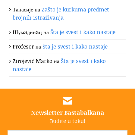
Танасије
на
Zašto je kurkuma predmet
brojnih istraživanja
Шумaдинaц
на
Šta je svest i kako nastaje
Profesor
на
Šta je svest i kako nastaje
Zirojević Marko
на
Šta je svest i kako
nastaje
Newsletter Bastabalkana
Budite u toku!