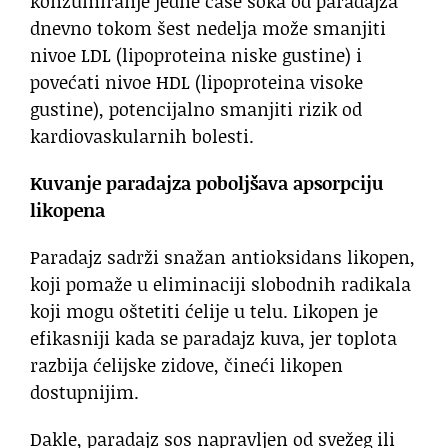
konzumiranje jedne čaše soka od paradajza
dnevno tokom šest nedelja može smanjiti
nivoe LDL (lipoproteina niske gustine) i
povećati nivoe HDL (lipoproteina visoke
gustine), potencijalno smanjiti rizik od
kardiovaskularnih bolesti.
Kuvanje paradajza poboljšava apsorpciju
likopena
Paradajz sadrži snažan antioksidans likopen,
koji pomaže u eliminaciji slobodnih radikala
koji mogu oštetiti ćelije u telu. Likopen je
efikasniji kada se paradajz kuva, jer toplota
razbija ćelijske zidove, čineći likopen
dostupnijim.
Dakle, paradajz sos napravljen od svežeg ili