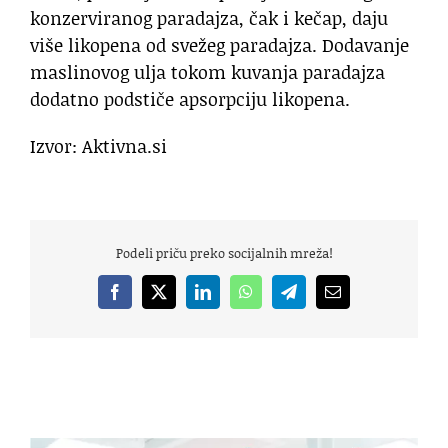
konzerviranog paradajza, čak i kečap, daju
više likopena od svežeg paradajza. Dodavanje
maslinovog ulja tokom kuvanja paradajza
dodatno podstiče apsorpciju likopena.
Izvor: Aktivna.si
Podeli priču preko socijalnih mreža!
Facebook
X
LinkedIn
WhatsApp
Telegram
Email