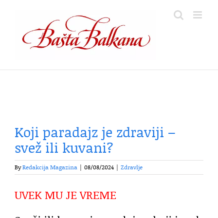
Skip
to
content
Koji paradajz je zdraviji –
svež ili kuvani?
By
Redakcija Magazina
|
08/08/2024
|
Zdravlje
UVEK MU JE VREME