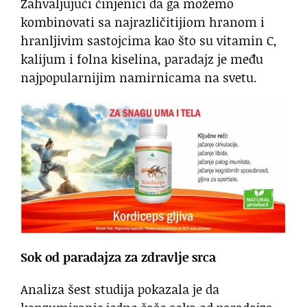
Zahvaljujući činjenici da ga možemo
kombinovati sa najrazličitijiom hranom i
hranljivim sastojcima kao što su vitamin C,
kalijum i folna kiselina, paradajz je među
najpopularnijim namirnicama na svetu.
Sok od paradajza za zdravlje srca
Analiza šest studija pokazala je da