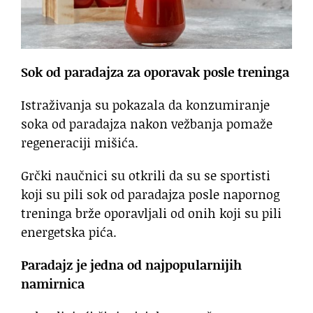
Sok od paradajza za oporavak posle treninga
Istraživanja su pokazala da konzumiranje
soka od paradajza nakon vežbanja pomaže
regeneraciji mišića.
Grčki naučnici su otkrili da su se sportisti
koji su pili sok od paradajza posle napornog
treninga brže oporavljali od onih koji su pili
energetska pića.
Paradajz je jedna od najpopularnijih
namirnica