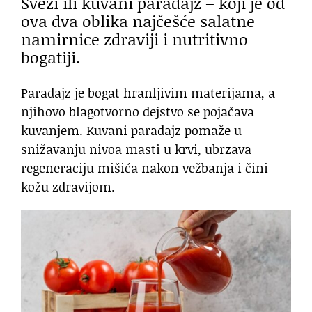
Sveži ili kuvani paradajz – koji je od
ova dva oblika najčešće salatne
namirnice zdraviji i nutritivno
bogatiji.
Paradajz je bogat hranljivim materijama, a
njihovo blagotvorno dejstvo se pojačava
kuvanjem. Kuvani paradajz pomaže u
snižavanju nivoa masti u krvi, ubrzava
regeneraciju mišića nakon vežbanja i čini
kožu zdravijom.