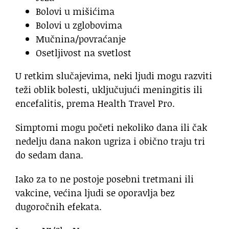
Bolovi u mišićima
Bolovi u zglobovima
Mučnina/povraćanje
Osetljivost na svetlost
U retkim slučajevima, neki ljudi mogu razviti
teži oblik bolesti, uključujući meningitis ili
encefalitis, prema Health Travel Pro.
Simptomi mogu početi nekoliko dana ili čak
nedelju dana nakon ugriza i obično traju tri
do sedam dana.
Iako za to ne postoje posebni tretmani ili
vakcine, većina ljudi se oporavlja bez
dugoročnih efekata.