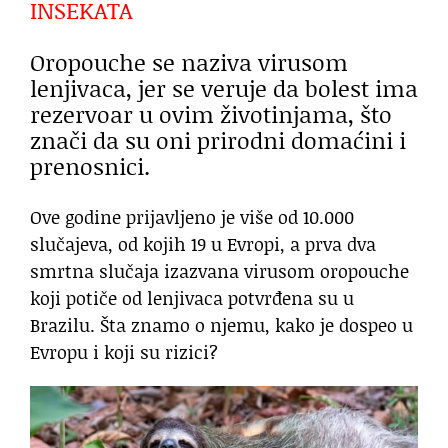
INSEKATA
Oropouche se naziva virusom
lenjivaca, jer se veruje da bolest ima
rezervoar u ovim životinjama, što
znači da su oni prirodni domaćini i
prenosnici.
Ove godine prijavljeno je više od 10.000
slučajeva, od kojih 19 u Evropi, a prva dva
smrtna slučaja izazvana virusom oropouche
koji potiče od lenjivaca potvrđena su u
Brazilu. Šta znamo o njemu, kako je dospeo u
Evropu i koji su rizici?