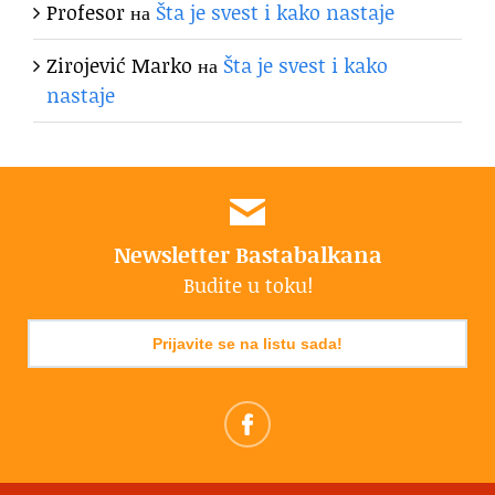
Profesor
на
Šta je svest i kako nastaje
Zirojević Marko
на
Šta je svest i kako
nastaje
Newsletter Bastabalkana
Budite u toku!
Prijavite se na listu sada!