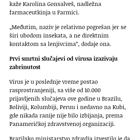
kaže Karolina Gonsalveš, nadležna
farmaceutkinja u Farmici.
„Međutim, naziv je relativno pogrešan jer se
širi ubodom insekata, a ne direktnim
kontaktom sa lenjivcima“, dodaje ona.
Prvi smrtni slučajevi od virusa izazivaju
zabrinutost
Virus je u poslednje vreme postao
rasprostranjeniji, sa više od 10.000
prijavljenih slučajeva ove godine u Brazilu,
Boliviji, Kolumbiji, Peruu i nedavno na Kubi,
gde nikada ranije nije bilo izbijanja, prema
Panameričkoj zdravstvenoj organizaciji.
Brazilsko ministarstvo zdravlja izvestilo je da