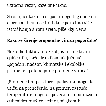
uzročna veza“, kaže dr Paikao.
Stručnjaci kažu da se još mnogo toga ne zna
o oropoucheu u celini i da je potrebno više
istraživanja širom sveta, piše Sky News.
Kako se širenje oropouche virusa pogoršalo?
Nekoliko faktora može objasniti nedavnu
epidemiju, kaže dr Paikao, uključujući
„pojačani nadzor, klimatske i ekološke
promene i potencijalne promene virusa“.
„Promene temperature i padavina mogu da
utiču na prenošenje, na primer, rastuće
temperature mogu da povećaju stopu razvoja
culicoides mušice, jednog od glavnih