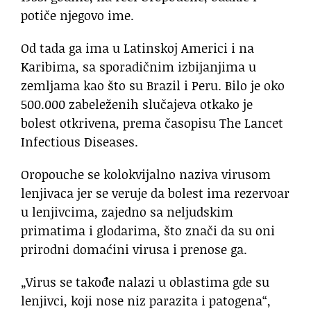
potiče njegovo ime.
Od tada ga ima u Latinskoj Americi i na
Karibima, sa sporadičnim izbijanjima u
zemljama kao što su Brazil i Peru. Bilo je oko
500.000 zabeleženih slučajeva otkako je
bolest otkrivena, prema časopisu The Lancet
Infectious Diseases.
Oropouche se kolokvijalno naziva virusom
lenjivaca jer se veruje da bolest ima rezervoar
u lenjivcima, zajedno sa neljudskim
primatima i glodarima, što znači da su oni
prirodni domaćini virusa i prenose ga.
„Virus se takođe nalazi u oblastima gde su
lenjivci, koji nose niz parazita i patogena“,