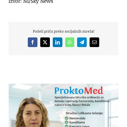
Izvor: N1/Sky News
Podeli priču preko socijalnih mreža!
Facebook
X
LinkedIn
WhatsApp
Telegram
Email