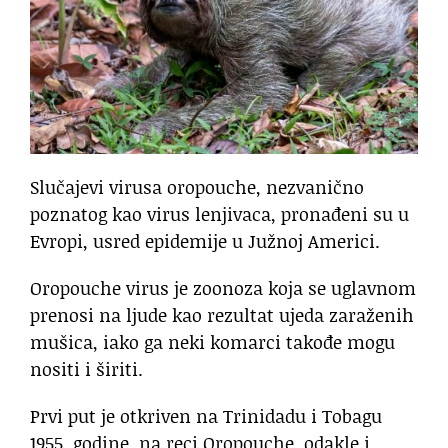
Slučajevi virusa oropouche, nezvanično
poznatog kao virus lenjivaca, pronađeni su u
Evropi, usred epidemije u Južnoj Americi.
Oropouche virus je zoonoza koja se uglavnom
prenosi na ljude kao rezultat ujeda zaraženih
mušica, iako ga neki komarci takođe mogu
nositi i širiti.
Prvi put je otkriven na Trinidadu i Tobagu
1955. godine, na reci Oropouche, odakle i