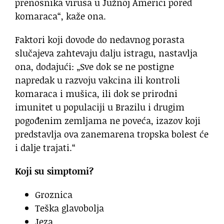
prenosnika virusa u Južnoj Americi pored
komaraca“, kaže ona.
Faktori koji dovode do nedavnog porasta
slučajeva zahtevaju dalju istragu, nastavlja
ona, dodajući: „Sve dok se ne postigne
napredak u razvoju vakcina ili kontroli
komaraca i mušica, ili dok se prirodni
imunitet u populaciji u Brazilu i drugim
pogođenim zemljama ne poveća, izazov koji
predstavlja ova zanemarena tropska bolest će
i dalje trajati.“
Koji su simptomi?
Groznica
Teška glavobolja
Jeza