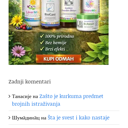
Zadnji komentari
Танасије
на
Zašto je kurkuma predmet
brojnih istraživanja
Шумaдинaц
на
Šta je svest i kako nastaje