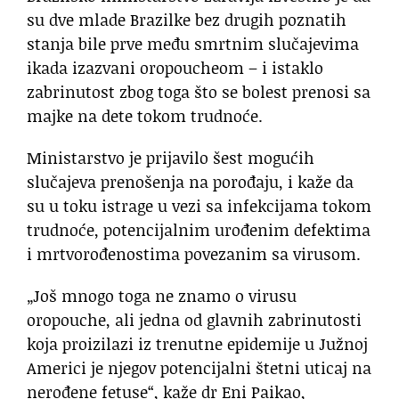
su dve mlade Brazilke bez drugih poznatih
stanja bile prve među smrtnim slučajevima
ikada izazvani oropoucheom – i istaklo
zabrinutost zbog toga što se bolest prenosi sa
majke na dete tokom trudnoće.
Ministarstvo je prijavilo šest mogućih
slučajeva prenošenja na porođaju, i kaže da
su u toku istrage u vezi sa infekcijama tokom
trudnoće, potencijalnim urođenim defektima
i mrtvorođenostima povezanim sa virusom.
„Još mnogo toga ne znamo o virusu
oropouche, ali jedna od glavnih zabrinutosti
koja proizilazi iz trenutne epidemije u Južnoj
Americi je njegov potencijalni štetni uticaj na
nerođene fetuse“, kaže dr Eni Paikao,