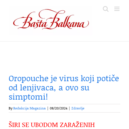
Skip
to
content
Oropouche je virus koji potiče
od lenjivaca, a ovo su
simptomi!
By
Redakcija Magazina
|
08/20/2024
|
Zdravlje
ŠIRI SE UBODOM ZARAŽENIH