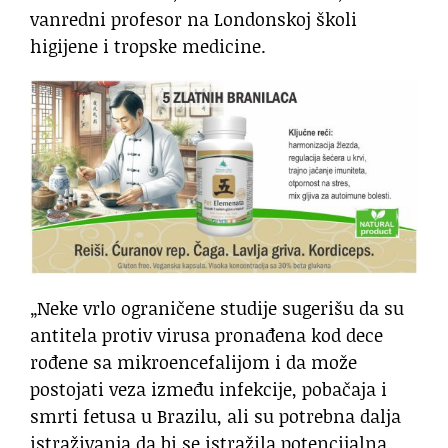
vanredni profesor na Londonskoj školi
higijene i tropske medicine.
„Neke vrlo ograničene studije sugerišu da su
antitela protiv virusa pronađena kod dece
rođene sa mikroencefalijom i da može
postojati veza između infekcije, pobačaja i
smrti fetusa u Brazilu, ali su potrebna dalja
istraživanja da bi se istražila potencijalna